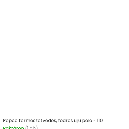
Pepco természetvédős, fodros ujjú póló - 110
Raktáron
(1 db)