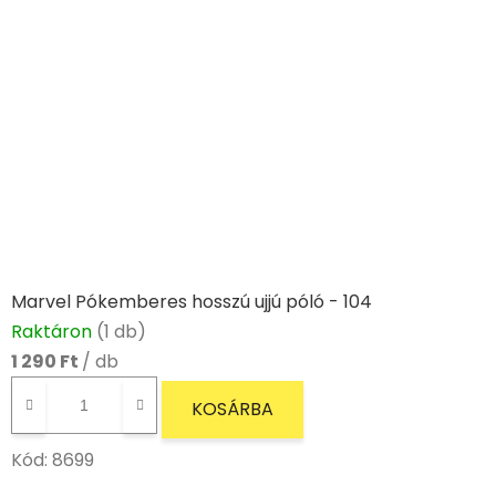
Marvel Pókemberes hosszú ujjú póló - 104
Raktáron
(1 db)
1 290 Ft
/ db
KOSÁRBA
Kód:
8699