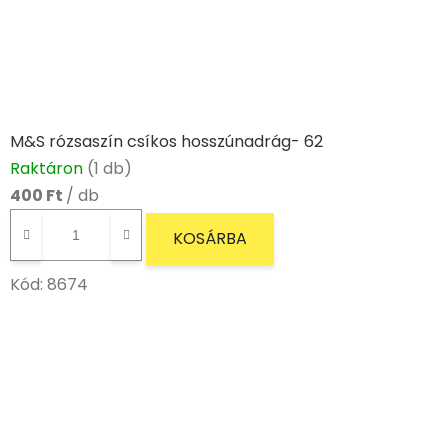
M&S rózsaszín csíkos hosszúnadrág- 62
Raktáron
(1 db)
400 Ft
/ db
KOSÁRBA
Kód:
8674