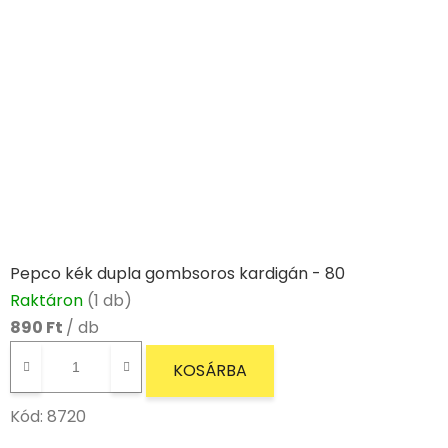
Pepco kék dupla gombsoros kardigán - 80
Raktáron
(1 db)
890 Ft
/ db
KOSÁRBA
Kód:
8720