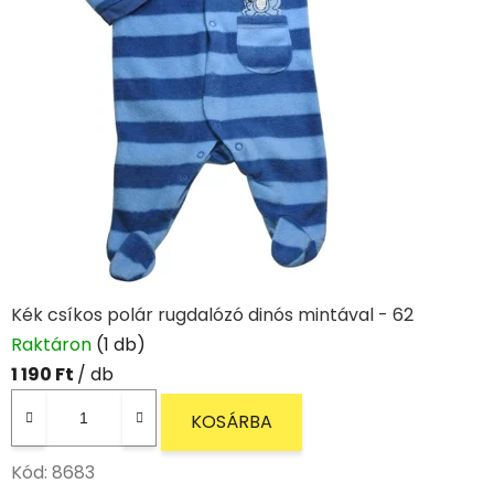
Kék csíkos polár rugdalózó dinós mintával - 62
Raktáron
(1 db)
1 190 Ft
/ db
KOSÁRBA
Kód:
8683