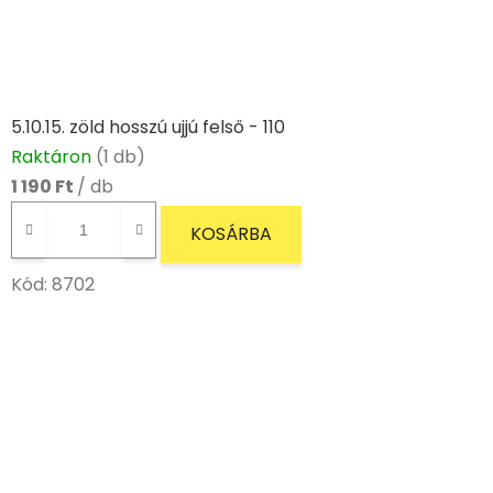
5.10.15. zöld hosszú ujjú felső - 110
Raktáron
(1 db)
1 190 Ft
/ db
KOSÁRBA
Kód:
8702