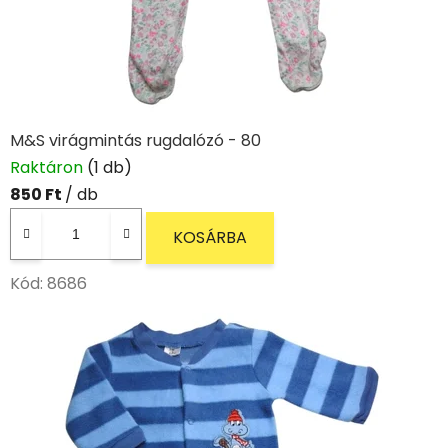
M&S virágmintás rugdalózó - 80
Raktáron
(1 db)
850 Ft
/ db
KOSÁRBA
Kód:
8686