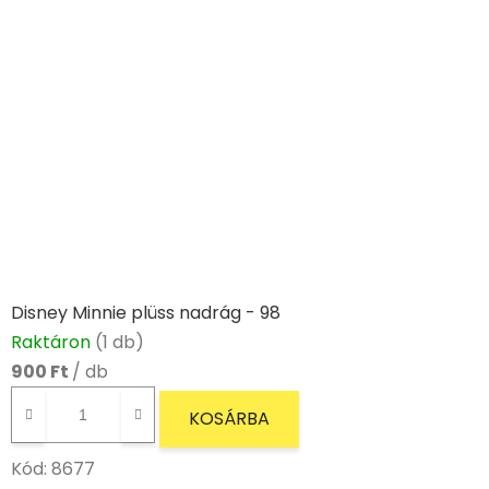
Disney Minnie plüss nadrág - 98
Raktáron
(1 db)
900 Ft
/ db
KOSÁRBA
Kód:
8677