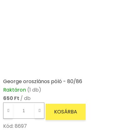
George oroszlános póló - 80/86
Raktáron
(1 db)
650 Ft
/ db
KOSÁRBA
Kód:
8697