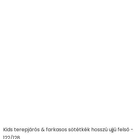
Kids terepjárós & farkasos sötétkék hosszú ujjú felső -
122/128