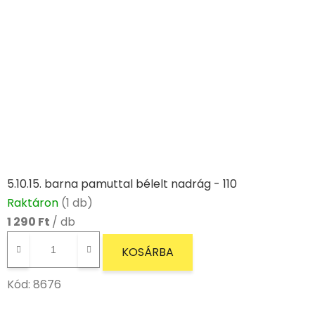
5.10.15. barna pamuttal bélelt nadrág - 110
Raktáron
(1 db)
1 290 Ft
/ db
KOSÁRBA
Kód:
8676