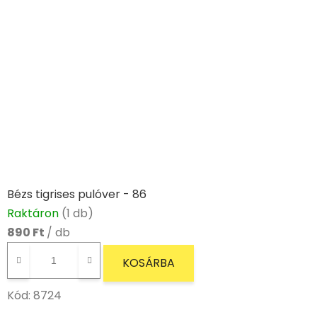
Bézs tigrises pulóver - 86
Raktáron
(1 db)
890 Ft
/ db
KOSÁRBA
Kód:
8724