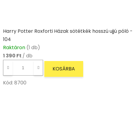
Harry Potter Roxforti Házak sötétkék hosszú ujjú póló -
104
Raktáron
(1 db)
1 390 Ft
/ db
KOSÁRBA
Kód:
8700