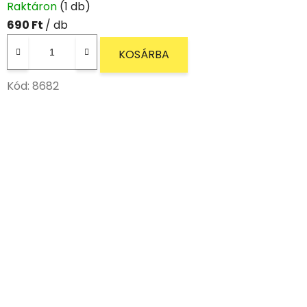
Raktáron
(1 db)
690 Ft
/ db
KOSÁRBA
Kód:
8682