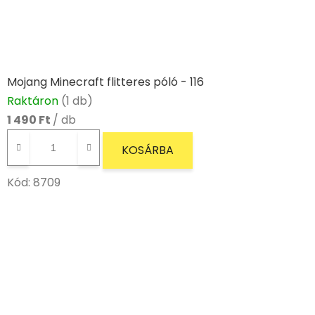
Mojang Minecraft flitteres póló - 116
Raktáron
(1 db)
1 490 Ft
/ db
KOSÁRBA
Kód:
8709