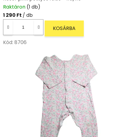
Raktáron
(1 db)
1 290 Ft
/ db
KOSÁRBA
Kód:
8706