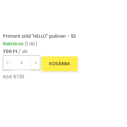
Primark zöld "HELLO" pulóver - 92
Raktáron
(1 db)
700 Ft
/ db
KOSÁRBA
Kód:
8726