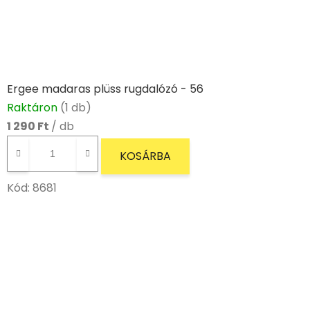
Ergee madaras plüss rugdalózó - 56
Raktáron
(1 db)
1 290 Ft
/ db
KOSÁRBA
Kód:
8681