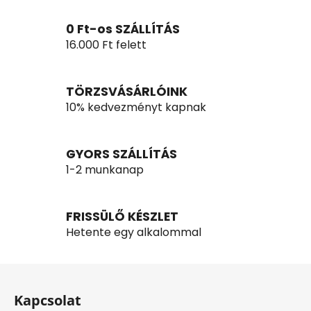
i
r
0 Ft-os SZÁLLÍTÁS
á
16.000 Ft felett
n
y
í
TÖRZSVÁSÁRLÓINK
t
10% kedvezményt kapnak
á
s
e
GYORS SZÁLLÍTÁS
l
1-2 munkanap
e
m
e
FRISSÜLŐ KÉSZLET
i
Hetente egy alkalommal
L
á
Kapcsolat
b