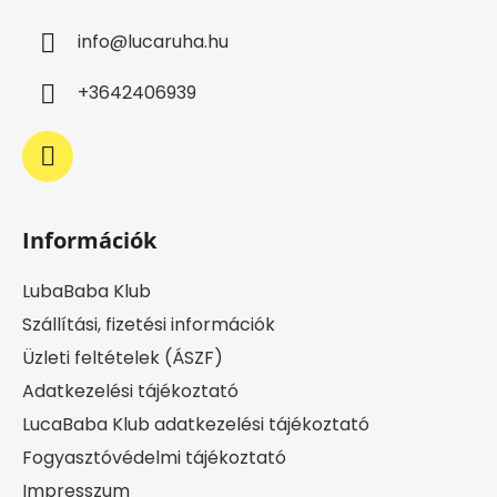
l
info
@
lucaruha.hu
é
c
+3642406939
Információk
LubaBaba Klub
Szállítási, fizetési információk
Üzleti feltételek (ÁSZF)
Adatkezelési tájékoztató
LucaBaba Klub adatkezelési tájékoztató
Fogyasztóvédelmi tájékoztató
Impresszum