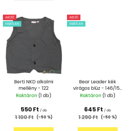
AKCIÓ
AKCIÓ
HIBÁTLAN
HIBÁTLAN
Berti NKD alkalmi
Bear Leader kék
mellény - 122
virágos blúz - 146/152
(140)
Raktáron
(1 db)
Raktáron
(1 db)
550 Ft
645 Ft
/ db
/ db
1 100 Ft
1 290 Ft
(–50 %)
(–50 %)