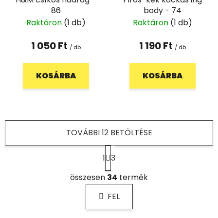
86
body - 74
Raktáron
(1 db)
Raktáron
(1 db)
1 050 Ft
1 190 Ft
/ db
/ db
KOSÁRBA
KOSÁRBA
TOVÁBBI 12 BETÖLTÉSE
L
1
3
a
p
L
o
összesen
34
termék
i
z
s
á
FEL
t
s
a