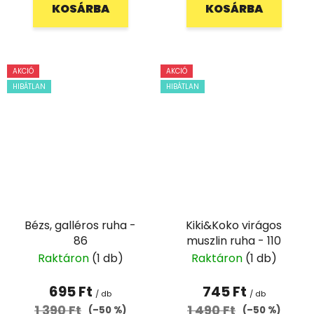
KOSÁRBA
KOSÁRBA
AKCIÓ
AKCIÓ
HIBÁTLAN
HIBÁTLAN
Bézs, galléros ruha -
Kiki&Koko virágos
86
muszlin ruha - 110
Raktáron
(1 db)
Raktáron
(1 db)
695 Ft
745 Ft
/ db
/ db
1 390 Ft
1 490 Ft
(–50 %)
(–50 %)