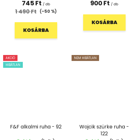
745 Ft
900 Ft
/ db
/ db
1 490 Ft
(–50 %)
KOSÁRBA
KOSÁRBA
AKCIÓ
NEM HIBÁTLAN
HIBÁTLAN
F&F alkalmi ruha - 92
Wojcik szürke ruha -
122