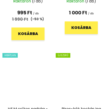
Raktáron
(1 db)
Raktáron
(1 db)
995 Ft
1 000 Ft
/ db
/ db
1 990 Ft
(–50 %)
KOSÁRBA
KOSÁRBA
HIBÁTLAN
ÚJSZERŰ
H&M csíkos nadrág -
Piros-kék kockás ing