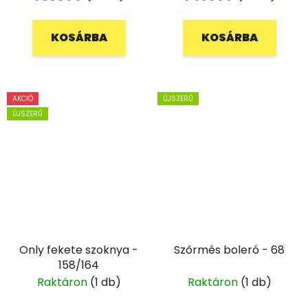
KOSÁRBA
KOSÁRBA
AKCIÓ
ÚJSZERŰ
ÚJSZERŰ
Only fekete szoknya -
Szőrmés boleró - 68
158/164
Raktáron
(1 db)
Raktáron
(1 db)