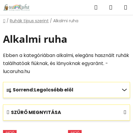
Ugrás
Keresés
KOSÁR
a
fő
Kezdőlap
/
Ruhák típus szerint
/
Alkalmi ruha
tartalomhoz
Alkalmi ruha
Ebben a kategóriában alkalmi, elegáns használt ruhák
találhatóak fiúknak, és lányoknak egyaránt. -
lucaruha.hu
T
Sorrend:
Legolcsóbb elöl
e
r
m
SZŰRŐ MEGNYITÁSA
é
k
T
e
AKCIÓ
AKCIÓ