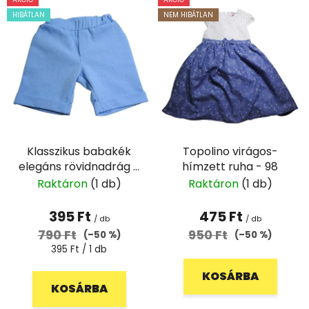
e
k
HIBÁTLAN
NEM HIBÁTLAN
r
r
m
e
é
n
k
d
e
e
k
z
l
é
Klasszikus babakék
Topolino virágos-
i
s
elegáns rövidnadrág -
hímzett ruha - 98
s
e
74
Raktáron
(1 db)
Raktáron
(1 db)
t
á
395 Ft
475 Ft
/ db
/ db
j
790 Ft
950 Ft
(–50 %)
(–50 %)
a
Egységár:
395 Ft / 1 db
KOSÁRBA
KOSÁRBA