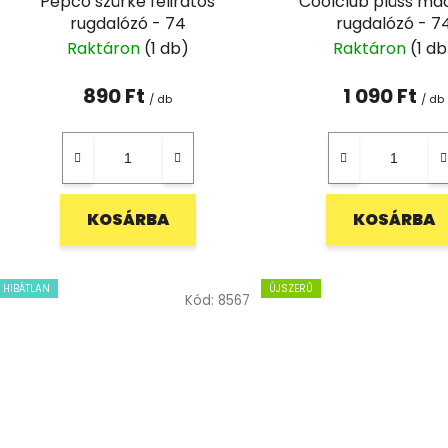
Pepco szürke feliratos
Coolclub plüss ma
rugdalózó - 74
rugdalózó - 7
Raktáron
(1 db)
Raktáron
(1 db
890 Ft
1 090 Ft
/ db
/ db
KOSÁRBA
KOSÁRBA
HIBÁTLAN
ÚJSZERŰ
Kód:
8567