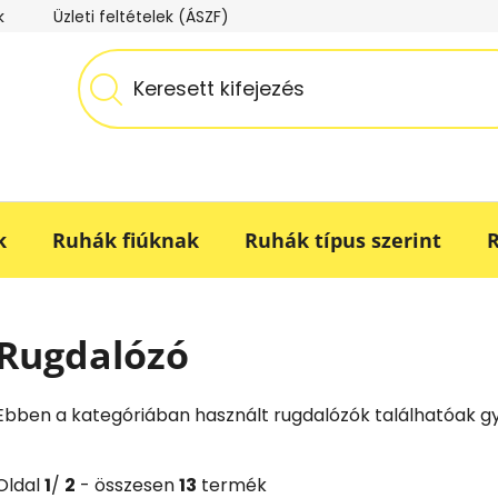
k
Üzleti feltételek (ÁSZF)
Adatkezelési tájékoztató
k
Ruhák fiúknak
Ruhák típus szerint
R
Rugdalózó
Ebben a kategóriában használt rugdalózók találhatóak g
Oldal
1
/
2
- összesen
13
termék