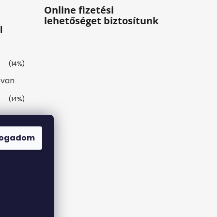
Online fizetési
lehetőséget biztosítunk
l
(14%)
 van
(14%)
(43%)
fogadom
(29%)