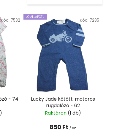
r
m
JÓ ÁLLAPOTÚ
Kód:
7532
Kód:
7285
é
k
e
k
r
e
n
d
e
z
é
ózó - 74
Lucky Jade kötött, motoros
rugdalózó - 62
s
)
Raktáron
(1 db)
e
850 Ft
/ db