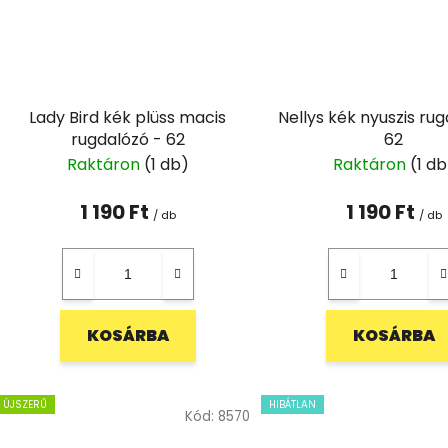
Lady Bird kék plüss macis
Nellys kék nyuszis ru
rugdalózó - 62
62
Raktáron
(1 db)
Raktáron
(1 db
1 190 Ft
1 190 Ft
/ db
/ db
KOSÁRBA
KOSÁRBA
ÚJSZERŰ
HIBÁTLAN
Kód:
8570