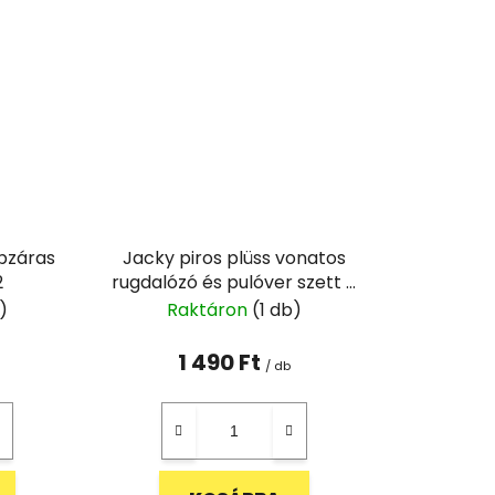
ipzáras
Jacky piros plüss vonatos
2
rugdalózó és pulóver szett -
68
)
Raktáron
(1 db)
1 490 Ft
/ db