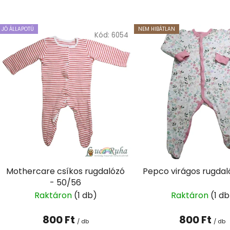
T
JÓ ÁLLAPOTÚ
NEM HIBÁTLAN
e
Kód:
6054
r
m
é
k
e
k
l
i
s
t
Mothercare csíkos rugdalózó
Pepco virágos rugdal
- 50/56
á
Raktáron
(1 db)
Raktáron
(1 db
j
a
800 Ft
800 Ft
/ db
/ db