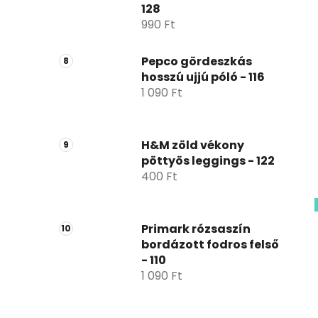
128
990 Ft
Pepco gördeszkás
hosszú ujjú póló - 116
1 090 Ft
H&M zöld vékony
pöttyös leggings - 122
400 Ft
Primark rózsaszín
bordázott fodros felső
- 110
1 090 Ft