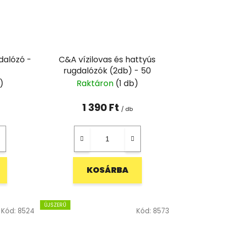
gdalózó -
C&A vízilovas és hattyús
rugdalózók (2db) - 50
)
Raktáron
(1 db)
1 390 Ft
/ db
KOSÁRBA
ÚJSZERŰ
Kód:
8524
Kód:
8573