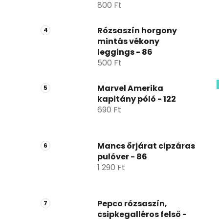
800 Ft
Rózsaszín horgony
mintás vékony
leggings - 86
500 Ft
Marvel Amerika
kapitány póló - 122
690 Ft
Mancs őrjárat cipzáras
pulóver - 86
1 290 Ft
Pepco rózsaszín,
csipkegalléros felső -