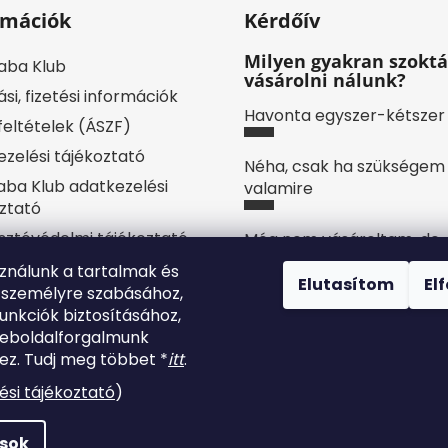
s
rmációk
Kérdőív
e
l
Milyen gyakran szoktá
e
aba Klub
vásárolni nálunk?
m
ási, fizetési információk
e
Havonta egyszer-kétszer
 feltételek (ÁSZF)
i
zelési tájékoztató
Néha, csak ha szükségem
ba Klub adatkezelési
valamire
ztató
sztóvédelmi tájékoztató
Még nem vásároltam, de
tervezek
sszum
sználunk a tartalmak és
Elutasítom
El
 személyre szabásához,
yilatkozat
Nem akarok itt vásárolni.
unkciók biztosításához,
ájékoztató
weboldalforgalmunk
künk
z. Tudj meg többet *
itt
.
Szavazatok száma:
7
lésem
ési tájékoztató
)
ások