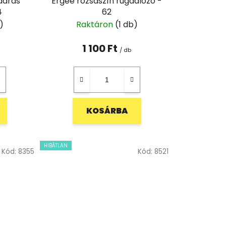
daras
Ergee rózsaszín rugdalózó -
4
62
)
Raktáron
(1 db)
1 100 Ft
/ db
KOSÁRBA
HIBÁTLAN
Kód:
8355
Kód:
8521