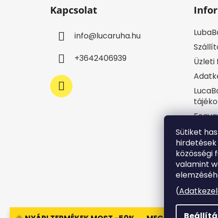
á
Kapcsolat
Info
b
l
LubaB
info
@
lucaruha.hu
é
Szállít
c
+3642406939
Üzleti
Adatke
LucaBa
tájéko
Fogya
Impre
Sütiket ha
hirdetések
Jogi n
közösségi f
Süti t
valamint 
Írj ne
elemzéséhe
Rende
(
Adatkezel
Beállít