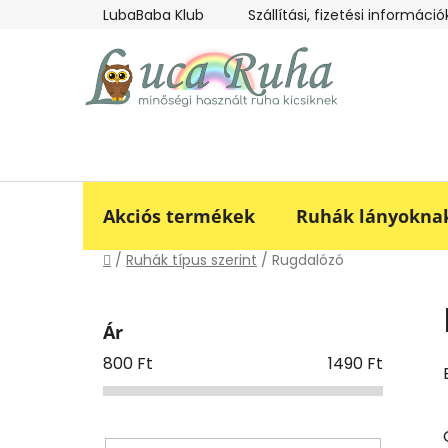
Ugrás
LubaBaba Klub
Szállítási, fizetési információ
a
fő
tartalomhoz
Akciós termékek
Ruhák lányokna
Kezdőlap
/
Ruhák típus szerint
/
Rugdalózó
O
l
Ár
d
800
Ft
1490
Ft
a
l
s