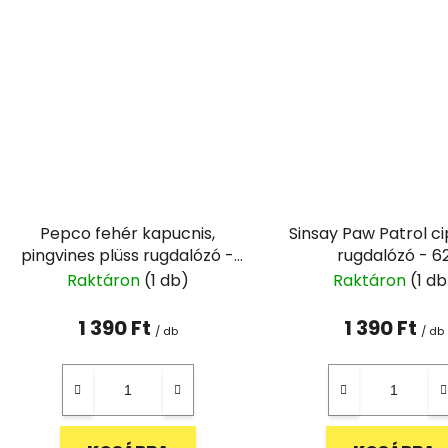
Pepco fehér kapucnis,
Sinsay Paw Patrol c
pingvines plüss rugdalózó -
rugdalózó - 6
68
Raktáron
(1 db)
Raktáron
(1 db
1 390 Ft
1 390 Ft
/ db
/ db