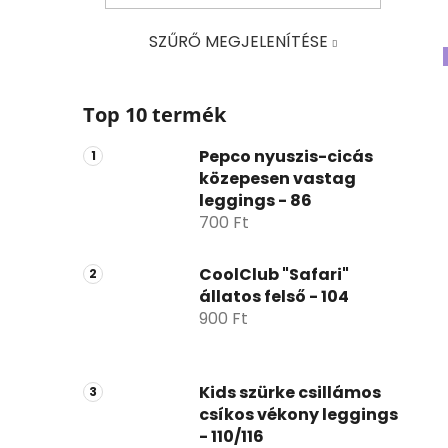
ó
p
SZŰRŐ MEGJELENÍTÉSE
a
Raktáron
Akció
0
13
n
e
Top 10 termék
Újdonság
0
l
Pepco nyuszis-cicás
Jó állapotú
3
közepesen vastag
leggings - 86
700 Ft
Újszerű
3
CoolClub "Safari"
Hibátlan
6
állatos felső - 104
900 Ft
Nem hibátlan
1
Kids szürke csillámos
csíkos vékony leggings
- 110/116