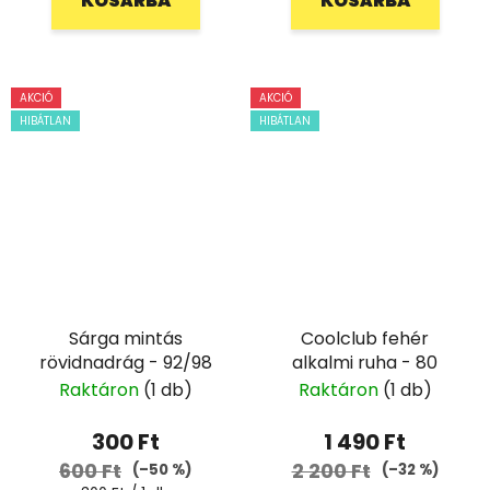
KOSÁRBA
KOSÁRBA
AKCIÓ
AKCIÓ
HIBÁTLAN
HIBÁTLAN
Sárga mintás
Coolclub fehér
rövidnadrág - 92/98
alkalmi ruha - 80
Raktáron
(1 db)
Raktáron
(1 db)
300 Ft
1 490 Ft
600 Ft
2 200 Ft
(–50 %)
(–32 %)