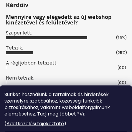
Kérdőív
Mennyire vagy elégedett az új webshop
kinézetével és felületével?
Szuper lett.
(75%)
Tetszik.
(25%)
A régi jobban tetszett.
(0%)
Nem tetszik.
(0%)
Szavazatok száma:
4
Sütiket használunk a tartalmak és hirdetések
személyre szabásához, közösségi funkciók
biztosításához, valamint weboldalforgalmunk
Online fizetési lehetőséget biztosítunk
elemzéséhez. Tudj meg többet *
itt
.
(
Adatkezelési tájékoztató
)