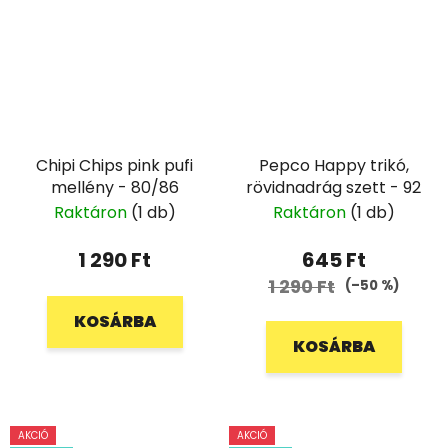
Chipi Chips pink pufi
Pepco Happy trikó,
mellény - 80/86
rövidnadrág szett - 92
Raktáron
(1 db)
Raktáron
(1 db)
1 290 Ft
645 Ft
1 290 Ft
(–50 %)
KOSÁRBA
KOSÁRBA
AKCIÓ
AKCIÓ