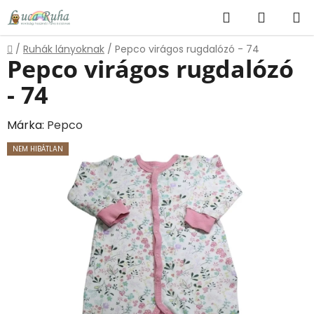
Ugrás
Keresés
KOSÁR
a
fő
Kezdőlap
/
Ruhák lányoknak
/
Pepco virágos rugdalózó - 74
tartalomhoz
Pepco virágos rugdalózó
- 74
Márka:
Pepco
NEM HIBÁTLAN