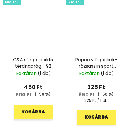
HIBÁTLAN
HIBÁTLAN
C&A sárga biciklis
Pepco világoskék-
térdnadrág - 92
rózsaszín sport
rövidnadrág - 128
Raktáron
(1 db)
Raktáron
(1 db)
450 Ft
325 Ft
900 Ft
650 Ft
(–50 %)
(–50 %)
Egységár:
325 Ft / 1 db
KOSÁRBA
KOSÁRBA