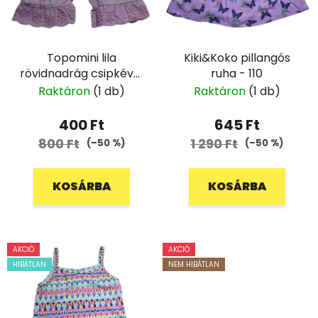
Topomini lila
Kiki&Koko pillangós
rövidnadrág csipkével
ruha - 110
- 62
Raktáron
(1 db)
Raktáron
(1 db)
400 Ft
645 Ft
800 Ft
1 290 Ft
(–50 %)
(–50 %)
KOSÁRBA
KOSÁRBA
AKCIÓ
AKCIÓ
HIBÁTLAN
NEM HIBÁTLAN