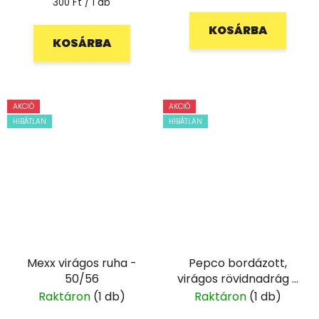
Egységár:
300 Ft / 1 db
KOSÁRBA
KOSÁRBA
AKCIÓ
AKCIÓ
HIBÁTLAN
HIBÁTLAN
Mexx virágos ruha -
Pepco bordázott,
50/56
virágos rövidnadrág -
92
Raktáron
(1 db)
Raktáron
(1 db)