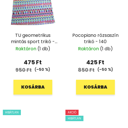
TU geometrikus
Pocopiano rózsaszín
mintás sport trikó -
trikó - 140
122
Raktáron
(1 db)
Raktáron
(1 db)
475 Ft
425 Ft
950 Ft
850 Ft
(–50 %)
(–50 %)
KOSÁRBA
KOSÁRBA
HIBÁTLAN
AKCIÓ
HIBÁTLAN