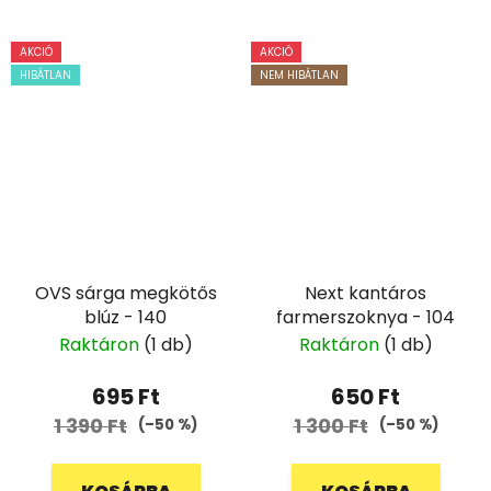
AKCIÓ
AKCIÓ
HIBÁTLAN
NEM HIBÁTLAN
OVS sárga megkötős
Next kantáros
blúz - 140
farmerszoknya - 104
Raktáron
(1 db)
Raktáron
(1 db)
695 Ft
650 Ft
1 390 Ft
1 300 Ft
(–50 %)
(–50 %)