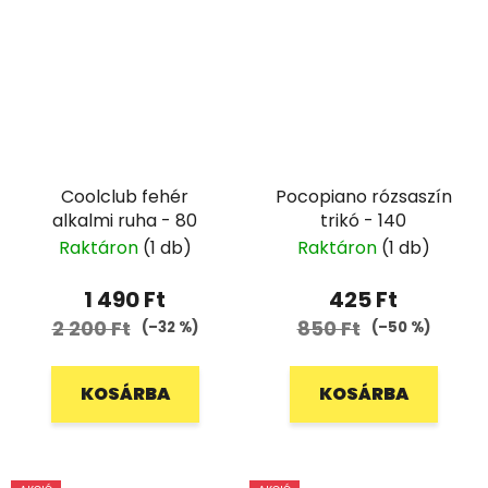
Coolclub fehér
Pocopiano rózsaszín
alkalmi ruha - 80
trikó - 140
Raktáron
(1 db)
Raktáron
(1 db)
1 490 Ft
425 Ft
2 200 Ft
850 Ft
(–32 %)
(–50 %)
KOSÁRBA
KOSÁRBA