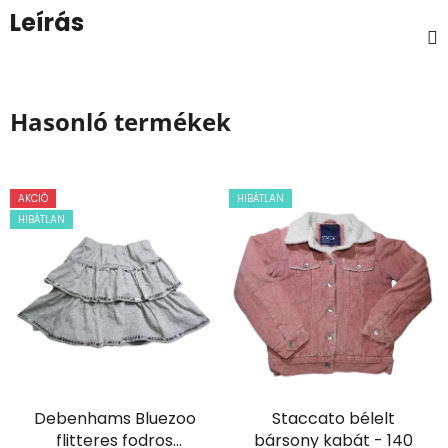
Leírás
Hasonló termékek
AKCIÓ
HIBÁTLAN
HIBÁTLAN
Debenhams Bluezoo
Staccato bélelt
flitteres fodros
bársony kabát - 140