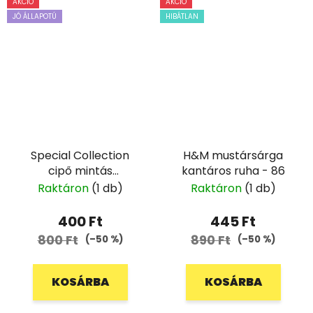
AKCIÓ
AKCIÓ
JÓ ÁLLAPOTÚ
HIBÁTLAN
Special Collection
H&M mustársárga
cipő mintás
kantáros ruha - 86
hagymaruha - 104/110
Raktáron
(1 db)
Raktáron
(1 db)
400 Ft
445 Ft
800 Ft
890 Ft
(–50 %)
(–50 %)
KOSÁRBA
KOSÁRBA