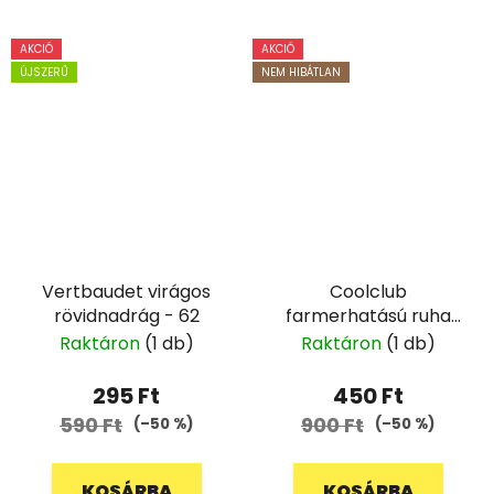
AKCIÓ
AKCIÓ
ÚJSZERŰ
NEM HIBÁTLAN
Vertbaudet virágos
Coolclub
rövidnadrág - 62
farmerhatású ruha
csipkével - 110
Raktáron
(1 db)
Raktáron
(1 db)
295 Ft
450 Ft
590 Ft
900 Ft
(–50 %)
(–50 %)
KOSÁRBA
KOSÁRBA