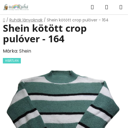
Ugrás
Keresés
KOSÁR
a
fő
Kezdőlap
/
Ruhák lányoknak
/
Shein kötött crop pulóver - 164
tartalomhoz
Shein kötött crop
pulóver - 164
Márka:
Shein
HIBÁTLAN