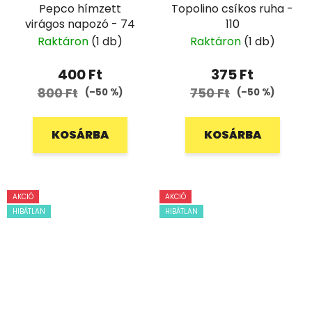
Pepco hímzett
Topolino csíkos ruha -
virágos napozó - 74
110
Raktáron
(1 db)
Raktáron
(1 db)
400 Ft
375 Ft
800 Ft
750 Ft
(–50 %)
(–50 %)
KOSÁRBA
KOSÁRBA
AKCIÓ
AKCIÓ
HIBÁTLAN
HIBÁTLAN