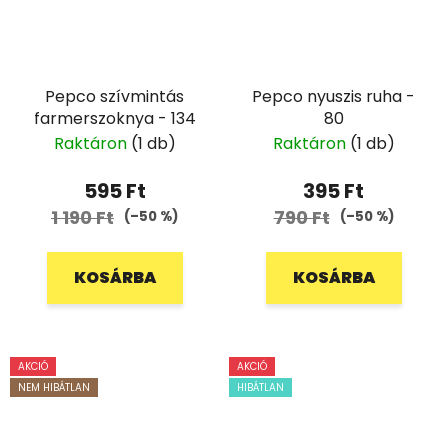
Pepco szívmintás
Pepco nyuszis ruha -
farmerszoknya - 134
80
Raktáron
(1 db)
Raktáron
(1 db)
595 Ft
395 Ft
1 190 Ft
790 Ft
(–50 %)
(–50 %)
KOSÁRBA
KOSÁRBA
AKCIÓ
AKCIÓ
NEM HIBÁTLAN
HIBÁTLAN