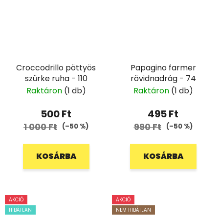
Croccodrillo pöttyös
Papagino farmer
szürke ruha - 110
rövidnadrág - 74
Raktáron
(1 db)
Raktáron
(1 db)
500 Ft
495 Ft
1 000 Ft
990 Ft
(–50 %)
(–50 %)
KOSÁRBA
KOSÁRBA
AKCIÓ
AKCIÓ
HIBÁTLAN
NEM HIBÁTLAN