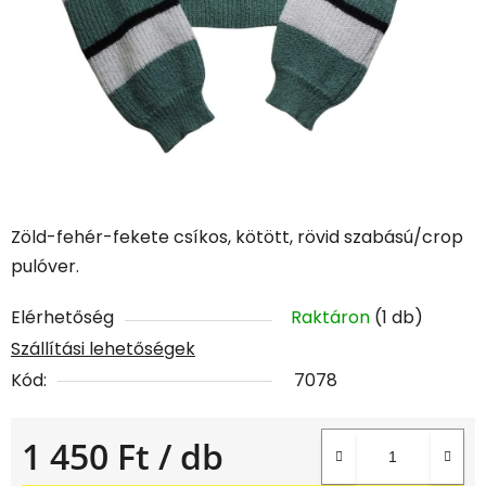
Zöld-fehér-fekete csíkos, kötött, rövid szabású/crop
pulóver.
Elérhetőség
Raktáron
(1 db)
Szállítási lehetőségek
Kód:
7078
1 450 Ft
/ db