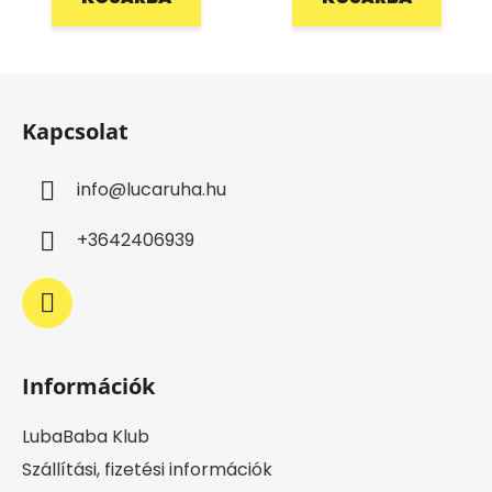
L
á
Kapcsolat
b
l
info
@
lucaruha.hu
é
c
+3642406939
Információk
LubaBaba Klub
Szállítási, fizetési információk