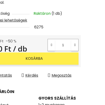
al.
tőség
Raktáron
(1 db)
tási lehetőségek
6275
 Ft
–50 %
0 Ft
/ db
gár:
KOSÁRBA
mtatás
Kérdés
Megosztás
ÁRLÓIN
GYORS SZÁLLÍTÁS
1-2 munkanap