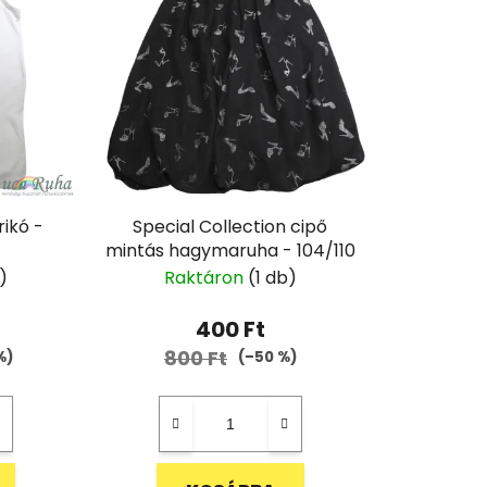
rikó -
Special Collection cipő
mintás hagymaruha - 104/110
)
Raktáron
(1 db)
400 Ft
800 Ft
%)
(–50 %)