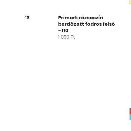
Primark rózsaszín
bordázott fodros felső
- 110
1 090 Ft