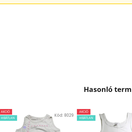
Hasonló ter
AKCIÓ
AKCIÓ
Kód:
8029
HIBÁTLAN
HIBÁTLAN