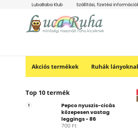
Ugrás
LubaBaba Klub
Szállítási, fizetési információ
a
fő
tartalomhoz
Akciós termékek
Ruhák lányokna
O
Top 10 termék
l
d
Pepco nyuszis-cicás
a
közepesen vastag
l
leggings - 86
s
700 Ft
ó