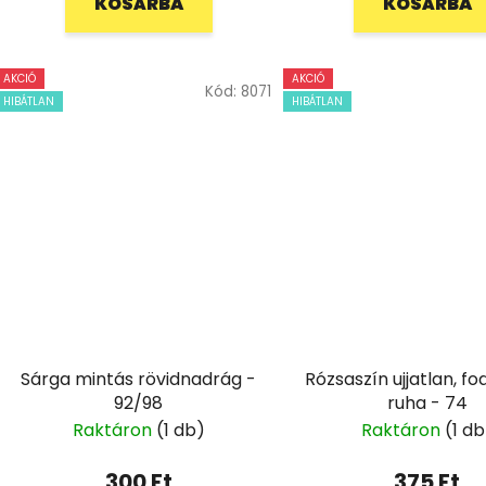
KOSÁRBA
KOSÁRBA
AKCIÓ
AKCIÓ
Kód:
8071
HIBÁTLAN
HIBÁTLAN
Sárga mintás rövidnadrág -
Rózsaszín ujjatlan, fo
92/98
ruha - 74
Raktáron
(1 db)
Raktáron
(1 db
300 Ft
375 Ft