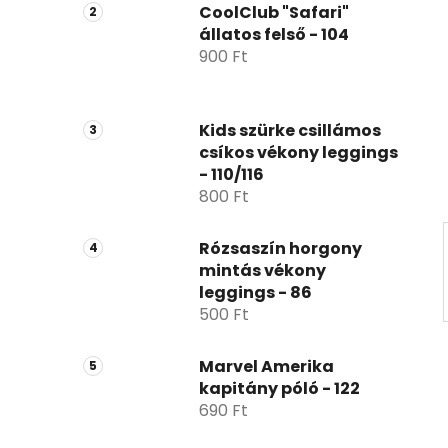
p
CoolClub "Safari"
állatos felső - 104
a
900 Ft
n
e
l
Kids szürke csillámos
csíkos vékony leggings
- 110/116
800 Ft
Rózsaszín horgony
mintás vékony
leggings - 86
500 Ft
Marvel Amerika
kapitány póló - 122
690 Ft