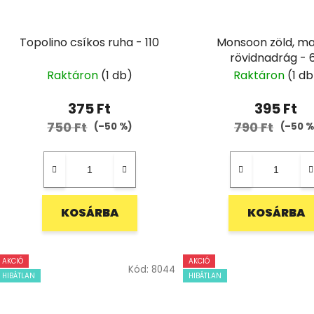
Topolino csíkos ruha - 110
Monsoon zöld, ma
rövidnadrág - 
Raktáron
(1 db)
Raktáron
(1 db
375 Ft
395 Ft
750 Ft
790 Ft
(–50 %)
(–50 %
KOSÁRBA
KOSÁRBA
AKCIÓ
AKCIÓ
Kód:
8044
HIBÁTLAN
HIBÁTLAN