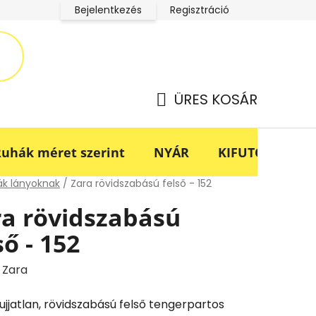
Bejelentkezés
Regisztráció
LucaBaba Klub adatkezelési tájékoztató
Fogyasztóvédel
ÜRES KOSÁR
KOSÁR
uhák méret szerint
NYÁR
KIFUTÓ -70%
lap
k lányoknak
/
Zara rövidszabású felső - 152
ra rövidszabású
ső - 152
:
Zara
 ujjatlan, rövidszabású felső tengerpartos