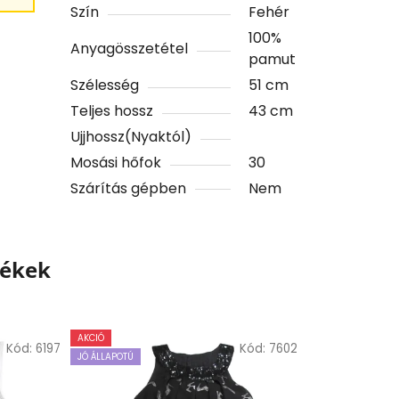
Szín
Fehér
100%
Anyagösszetétel
pamut
Szélesség
51 cm
Teljes hossz
43 cm
Ujjhossz(Nyaktól)
Mosási hőfok
30
Szárítás gépben
Nem
mékek
AKCIÓ
Kód:
6197
Kód:
7602
JÓ ÁLLAPOTÚ