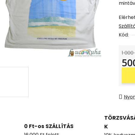
mintáv
Elérhe
Szállí
Kód:
1 000
50
Egysé
Nyo
TÖRZSVÁS
0 Ft-os SZÁLLÍTÁS
K
16.000 Ft felett