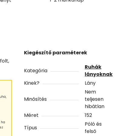
ényt
Kiegészítő paraméterek
olt,
Ruhák
Kategória
lányoknak
Kinek?
Lány
Nem
uha,
Minősítés
teljesen
hibátlan
Méret
152
, ha
Póló és
Típus
sz
felső