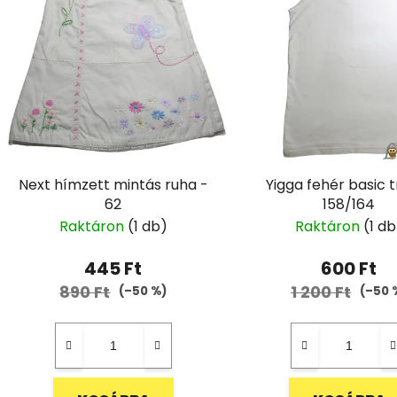
Next hímzett mintás ruha -
Yigga fehér basic t
62
158/164
Raktáron
(1 db)
Raktáron
(1 db
445 Ft
600 Ft
890 Ft
1 200 Ft
(–50 %)
(–50 