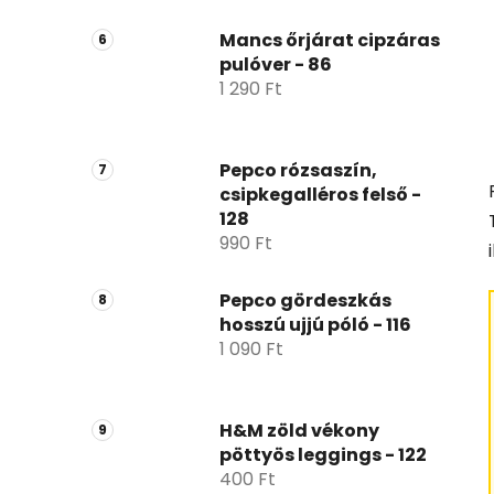
Mancs őrjárat cipzáras
pulóver - 86
1 290 Ft
Pepco rózsaszín,
csipkegalléros felső -
128
990 Ft
Pepco gördeszkás
hosszú ujjú póló - 116
1 090 Ft
H&M zöld vékony
pöttyös leggings - 122
400 Ft