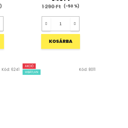
1 290 Ft
)
(–50 %)
KOSÁRBA
AKCIÓ
Kód:
6241
Kód:
8011
HIBÁTLAN