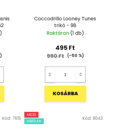
snis
Coccodrillo Looney Tunes
62
trikó - 98
)
Raktáron
(1 db)
495 Ft
990 Ft
)
(–50 %)
KOSÁRBA
AKCIÓ
Kód:
7615
Kód:
8043
HIBÁTLAN