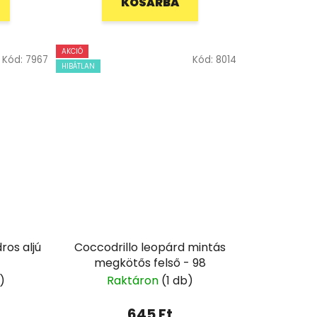
KOSÁRBA
AKCIÓ
Kód:
7967
Kód:
8014
HIBÁTLAN
dros aljú
Coccodrillo leopárd mintás
megkötős felső - 98
)
Raktáron
(1 db)
645 Ft