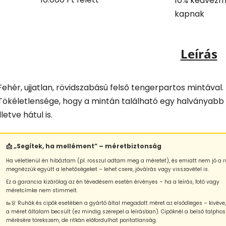
10% kedvezm
kapnak
Leírás
Fehér, ujjatlan, rövidszabású felső tengerpartos mintával.
Tökéletlensége, hogy a mintán található egy halványabb f
illetve hátul is.
📩 „Segítek, ha mellément” – méretbiztonság
Ha véletlenül én hibáztam (pl. rosszul adtam meg a méretet), és emiatt nem jó a r
megnézzük együtt a lehetőségeket – lehet csere, jóváírás vagy visszavétel is.
Ez a garancia kizárólag az én tévedésem esetén érvényes – ha a leírás, fotó vagy
méretcímke nem stimmelt.
👟👗 Ruhák és cipők esetében a gyártó által megadott méret az elsődleges – kivéve
a méret általam becsült (ez mindig szerepel a leírásban). Cipőknél a belső talphos
mérésére törekszem, de ritkán előfordulhat pontatlanság.