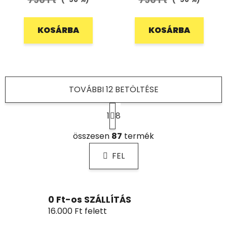
KOSÁRBA
KOSÁRBA
TOVÁBBI 12 BETÖLTÉSE
L
1
8
a
p
L
o
összesen
87
termék
i
z
s
á
FEL
t
s
a
i
r
0 Ft-os SZÁLLÍTÁS
á
16.000 Ft felett
n