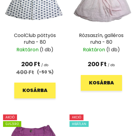
k
d
e
e
k
z
l
é
CoolClub pöttyös
Rózsaszín, galléros
i
s
ruha - 80
ruha - 80
s
e
Raktáron
(1 db)
Raktáron
(1 db)
t
á
200 Ft
200 Ft
/ db
/ db
j
400 Ft
(–50 %)
a
KOSÁRBA
KOSÁRBA
AKCIÓ
AKCIÓ
ÚJSZERŰ
HIBÁTLAN