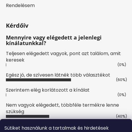
Rendelésem
Kérdőív
Mennyire vagy elégedett a jelenlegi
kínálatunkkal?
Teljesen elégedett vagyok, pont azt találom, amit
keresek
(0%)
Egész jó, de szívesen látnék több választékot
(60%)
Szerintem elég korlátozott a kínálat
(0%)
Nem vagyok elégedett, többféle termékre lenne
szükség
(40%)
Szavazatok száma:
10
Sütiket használunk a tartalmak és hirdetések