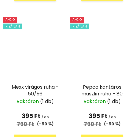
AKCIÓ
AKCIÓ
HIBÁTLAN
HIBÁTLAN
Mexx virágos ruha -
Pepco kantáros
50/56
muszlin ruha - 80
Raktáron
(1 db)
Raktáron
(1 db)
395 Ft
395 Ft
/ db
/ db
790 Ft
790 Ft
(–50 %)
(–50 %)