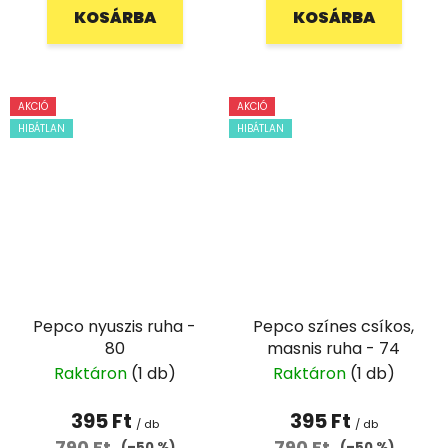
KOSÁRBA
KOSÁRBA
AKCIÓ
AKCIÓ
HIBÁTLAN
HIBÁTLAN
Pepco nyuszis ruha -
Pepco színes csíkos,
80
masnis ruha - 74
Raktáron
(1 db)
Raktáron
(1 db)
395 Ft
395 Ft
/ db
/ db
790 Ft
790 Ft
(–50 %)
(–50 %)