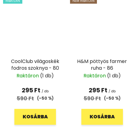
HIBÁTLAN
NEM HIBÁTLAN
CoolClub világoskék
H&M pöttyös farmer
fodros szoknya - 80
ruha - 86
Raktáron
(1 db)
Raktáron
(1 db)
295 Ft
295 Ft
/ db
/ db
590 Ft
590 Ft
(–50 %)
(–50 %)
KOSÁRBA
KOSÁRBA