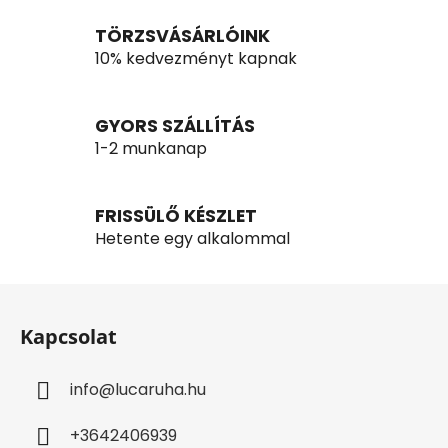
y
í
TÖRZSVÁSÁRLÓINK
t
10% kedvezményt kapnak
á
s
e
GYORS SZÁLLÍTÁS
l
1-2 munkanap
e
m
e
FRISSÜLŐ KÉSZLET
i
Hetente egy alkalommal
L
á
Kapcsolat
b
l
info
@
lucaruha.hu
é
c
+3642406939