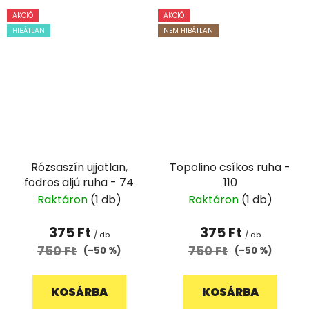
AKCIÓ
AKCIÓ
HIBÁTLAN
NEM HIBÁTLAN
Rózsaszín ujjatlan,
Topolino csíkos ruha -
fodros aljú ruha - 74
110
Raktáron
(1 db)
Raktáron
(1 db)
375 Ft
375 Ft
/ db
/ db
750 Ft
750 Ft
(–50 %)
(–50 %)
KOSÁRBA
KOSÁRBA