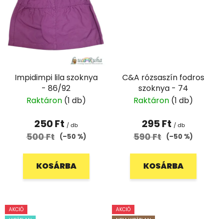
Impidimpi lila szoknya
C&A rózsaszín fodros
- 86/92
szoknya - 74
Raktáron
(1 db)
Raktáron
(1 db)
250 Ft
295 Ft
/ db
/ db
500 Ft
590 Ft
(–50 %)
(–50 %)
KOSÁRBA
KOSÁRBA
AKCIÓ
AKCIÓ