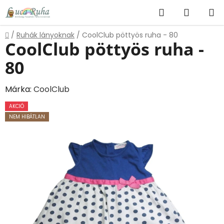
Ugrás
Keresés
KOSÁR
a
fő
Kezdőlap
/
Ruhák lányoknak
/
CoolClub pöttyös ruha - 80
tartalomhoz
CoolClub pöttyös ruha -
80
Márka:
CoolClub
AKCIÓ
NEM HIBÁTLAN