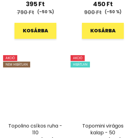
395 Ft
450 Ft
790 Ft
900 Ft
(–50 %)
(–50 %)
KOSÁRBA
KOSÁRBA
AKCIÓ
AKCIÓ
NEM HIBÁTLAN
HIBÁTLAN
Topolino csíkos ruha -
Topomini virágos
110
kalap - 50