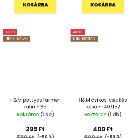
KOSÁRBA
KOSÁRBA
AKCIÓ
AKCIÓ
NEM HIBÁTLAN
NEM HIBÁTLAN
H&M pöttyös farmer
H&M csíkos, csipkés
ruha - 86
felső - 146/152
Raktáron
(1 db)
Raktáron
(1 db)
295 Ft
400 Ft
590 Ft
800 Ft
(–50 %)
(–50 %)