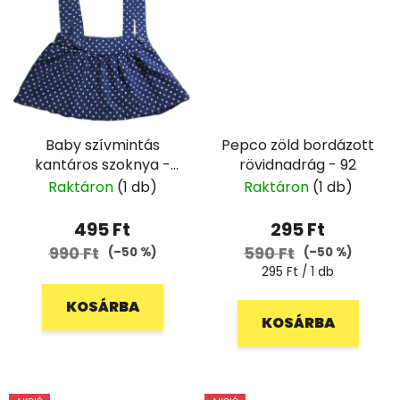
Baby szívmintás
Pepco zöld bordázott
kantáros szoknya -
rövidnadrág - 92
86
Raktáron
(1 db)
Raktáron
(1 db)
495 Ft
295 Ft
990 Ft
590 Ft
(–50 %)
(–50 %)
Egységár:
295 Ft / 1 db
KOSÁRBA
KOSÁRBA