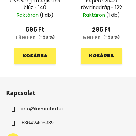
OVS sárga megkötős
Pepco szíves
blúz - 140
rövidnadrág - 122
Raktáron
(1 db)
Raktáron
(1 db)
695 Ft
295 Ft
1 390 Ft
590 Ft
(–50 %)
(–50 %)
KOSÁRBA
KOSÁRBA
L
á
Kapcsolat
b
l
info
@
lucaruha.hu
é
c
+3642406939