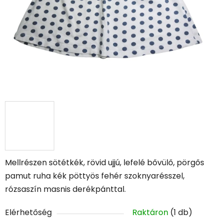
Mellrészen sötétkék, rövid ujjú, lefelé bővülő, pörgős
pamut ruha kék pöttyös fehér szoknyarésszel,
rózsaszín masnis derékpánttal.
Elérhetőség
Raktáron
(1 db)