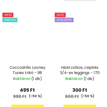
AKCIÓ
AKCIÓ
HIBÁTLAN
JÓ ÁLLAPOTÚ
Coccodrillo Looney
H&M csíkos, csipkés
Tunes trikó - 98
3/4-es leggings - 170
Raktáron
(1 db)
Raktáron
(1 db)
495 Ft
300 Ft
990 Ft
600 Ft
(–50 %)
(–50 %)