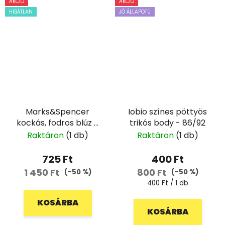
AKCIÓ
AKCIÓ
HIBÁTLAN
JÓ ÁLLAPOTÚ
Marks&Spencer
Iobio színes pöttyös
kockás, fodros blúz -
trikós body - 86/92
128
Raktáron
(1 db)
Raktáron
(1 db)
725 Ft
400 Ft
1 450 Ft
800 Ft
(–50 %)
(–50 %)
Egységár:
400 Ft / 1 db
KOSÁRBA
KOSÁRBA