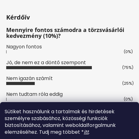
Kérdőív
Mennyire fontos számodra a törzsvásárlói
kedvezmény (10%)?
Nagyon fontos
(0%)
Jó, de nem ez a döntő szempont
(75%)
Nem igazán számít
(25%)
Nem tudtam róla eddig
(0%)
Szavazatok száma:
8
Sütiket használunk a tartalmak és hirdetések
személyre szabásához, közösségi funkciók
biztosításához, valamint weboldalforgalmunk
Online fizetési lehetőséget biztosítunk
elemzéséhez. Tudj meg többet *
itt
.