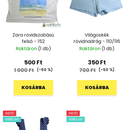
Zara rövidszabású
Világoskék
felső - 152
rövidnadrág - 110/116
Raktáron
(1 db)
Raktáron
(1 db)
500 Ft
350 Ft
1 000 Ft
700 Ft
(–50 %)
(–50 %)
KOSÁRBA
KOSÁRBA
AKCIÓ
AKCIÓ
HIBÁTLAN
HIBÁTLAN