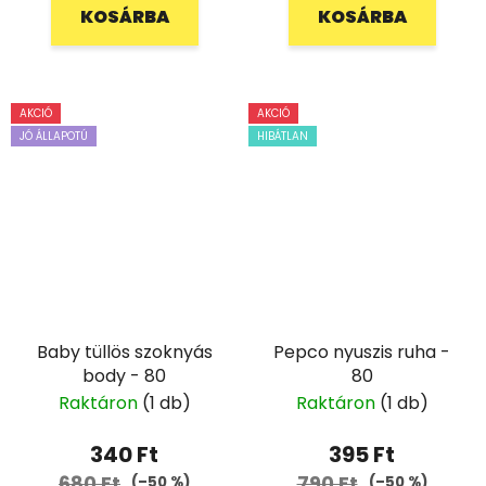
KOSÁRBA
KOSÁRBA
AKCIÓ
AKCIÓ
JÓ ÁLLAPOTÚ
HIBÁTLAN
Baby tüllös szoknyás
Pepco nyuszis ruha -
body - 80
80
Raktáron
(1 db)
Raktáron
(1 db)
340 Ft
395 Ft
680 Ft
790 Ft
(–50 %)
(–50 %)