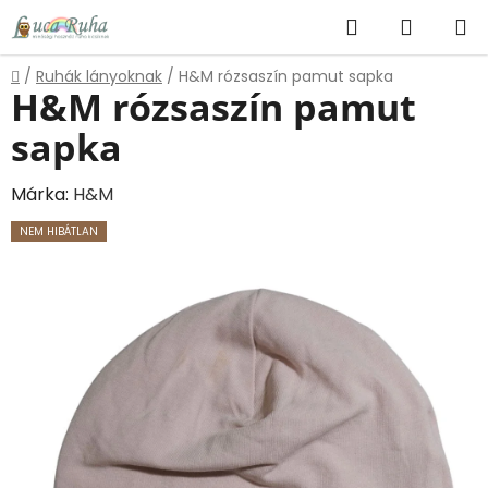
Ugrás
Keresés
KOSÁR
a
fő
Kezdőlap
/
Ruhák lányoknak
/
H&M rózsaszín pamut sapka
tartalomhoz
H&M rózsaszín pamut
sapka
Márka:
H&M
NEM HIBÁTLAN