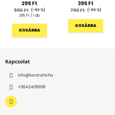
295 Ft
395 Ft
590 Ft
790 Ft
(–50 %)
(–50 %)
Egységár:
295 Ft / 1 db
KOSÁRBA
KOSÁRBA
L
á
Kapcsolat
b
l
info
@
lucaruha.hu
é
c
+3642406939