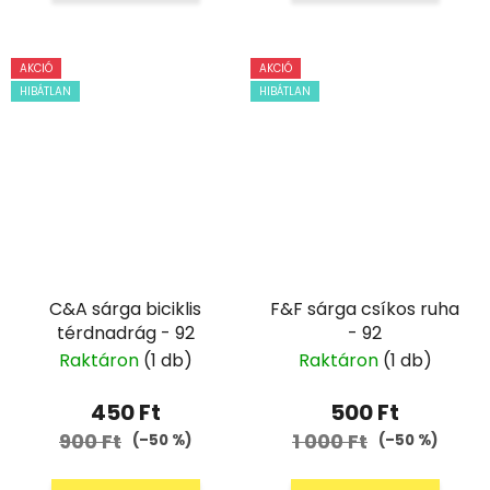
AKCIÓ
AKCIÓ
HIBÁTLAN
HIBÁTLAN
C&A sárga biciklis
F&F sárga csíkos ruha
térdnadrág - 92
- 92
Raktáron
(1 db)
Raktáron
(1 db)
450 Ft
500 Ft
900 Ft
1 000 Ft
(–50 %)
(–50 %)