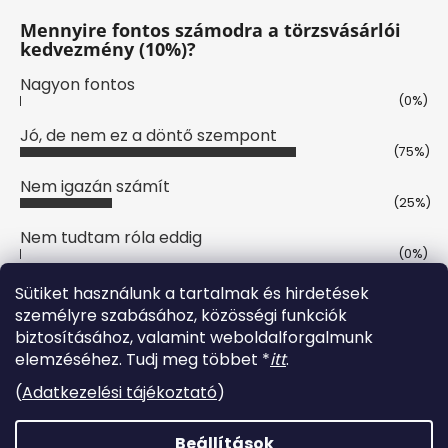
Mennyire fontos számodra a törzsvásárlói
kedvezmény (10%)?
Nagyon fontos
(0%)
Jó, de nem ez a döntő szempont
(75%)
Nem igazán számít
(25%)
Nem tudtam róla eddig
(0%)
Szavazatok száma:
8
Sütiket használunk a tartalmak és hirdetések
személyre szabásához, közösségi funkciók
biztosításához, valamint weboldalforgalmunk
Online fizetési lehetőséget biztosítunk
elemzéséhez. Tudj meg többet *
itt
.
(
Adatkezelési tájékoztató
)
Beállítások