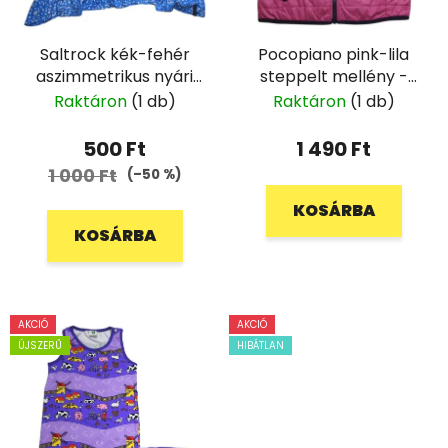
Saltrock kék-fehér
Pocopiano pink-lila
aszimmetrikus nyári
steppelt mellény -
ruha - 158
152
Raktáron
(1 db)
Raktáron
(1 db)
500 Ft
1 490 Ft
1 000 Ft
(–50 %)
KOSÁRBA
KOSÁRBA
AKCIÓ
AKCIÓ
ÚJSZERŰ
HIBÁTLAN