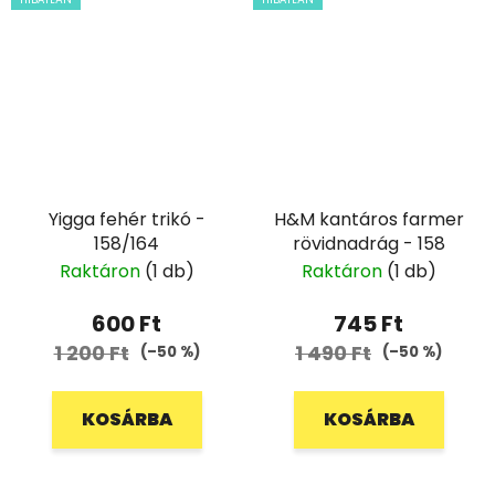
Yigga fehér trikó -
H&M kantáros farmer
158/164
rövidnadrág - 158
Raktáron
(1 db)
Raktáron
(1 db)
600 Ft
745 Ft
1 200 Ft
1 490 Ft
(–50 %)
(–50 %)
KOSÁRBA
KOSÁRBA