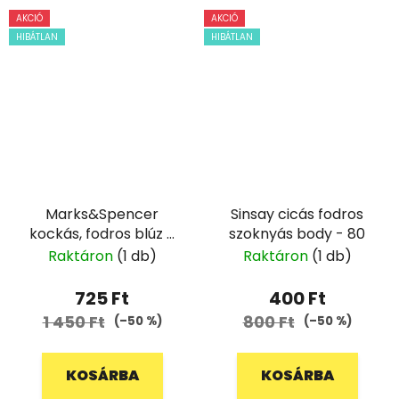
AKCIÓ
AKCIÓ
HIBÁTLAN
HIBÁTLAN
Marks&Spencer
Sinsay cicás fodros
kockás, fodros blúz -
szoknyás body - 80
128
Raktáron
(1 db)
Raktáron
(1 db)
725 Ft
400 Ft
1 450 Ft
800 Ft
(–50 %)
(–50 %)
KOSÁRBA
KOSÁRBA