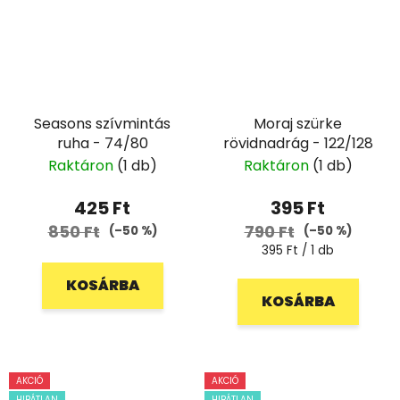
Seasons szívmintás
Moraj szürke
ruha - 74/80
rövidnadrág - 122/128
Raktáron
(1 db)
Raktáron
(1 db)
425 Ft
395 Ft
850 Ft
790 Ft
(–50 %)
(–50 %)
Egységár:
395 Ft / 1 db
KOSÁRBA
KOSÁRBA
AKCIÓ
AKCIÓ
HIBÁTLAN
HIBÁTLAN