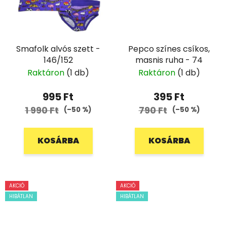
Smafolk alvós szett -
Pepco színes csíkos,
146/152
masnis ruha - 74
Raktáron
(1 db)
Raktáron
(1 db)
995 Ft
395 Ft
1 990 Ft
790 Ft
(–50 %)
(–50 %)
KOSÁRBA
KOSÁRBA
AKCIÓ
AKCIÓ
HIBÁTLAN
HIBÁTLAN