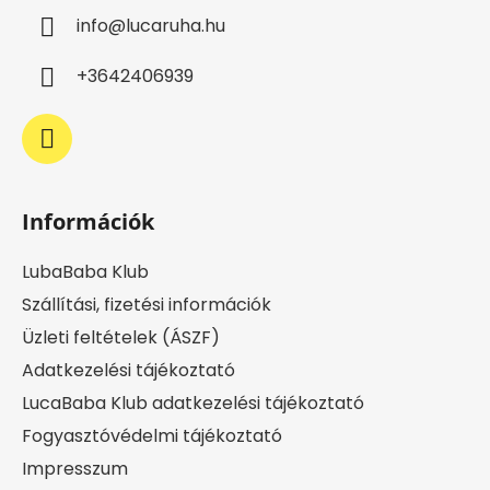
l
info
@
lucaruha.hu
é
c
+3642406939
Információk
LubaBaba Klub
Szállítási, fizetési információk
Üzleti feltételek (ÁSZF)
Adatkezelési tájékoztató
LucaBaba Klub adatkezelési tájékoztató
Fogyasztóvédelmi tájékoztató
Impresszum