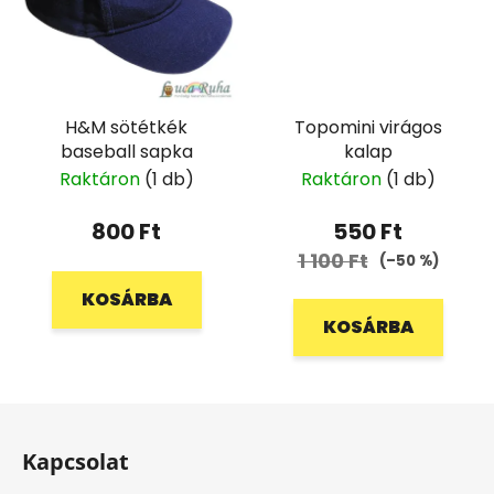
H&M sötétkék
Topomini virágos
baseball sapka
kalap
Raktáron
(1 db)
Raktáron
(1 db)
800 Ft
550 Ft
1 100 Ft
(–50 %)
KOSÁRBA
KOSÁRBA
L
á
Kapcsolat
b