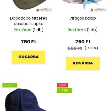
Dopodopo flitteres
Virágos kalap
baseball sapka
Raktáron
(1 db)
Raktáron
(1 db)
750 Ft
250 Ft
500 Ft
(–50 %)
KOSÁRBA
KOSÁRBA
ÚJSZERŰ
AKCIÓ
ÚJSZERŰ