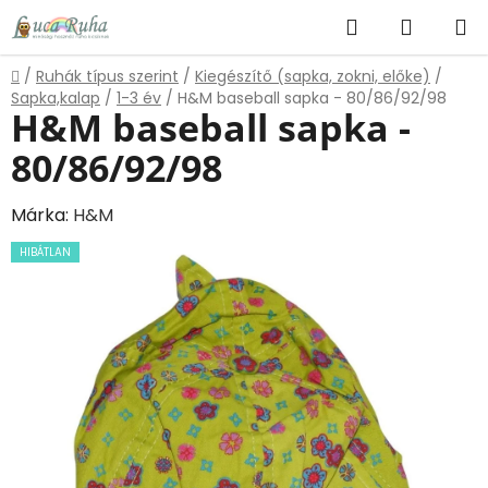
Ugrás
Keresés
KOSÁR
a
fő
Kezdőlap
/
Ruhák típus szerint
/
Kiegészítő (sapka, zokni, előke)
/
tartalomhoz
Sapka,kalap
/
1-3 év
/
H&M baseball sapka - 80/86/92/98
H&M baseball sapka -
80/86/92/98
Márka:
H&M
HIBÁTLAN