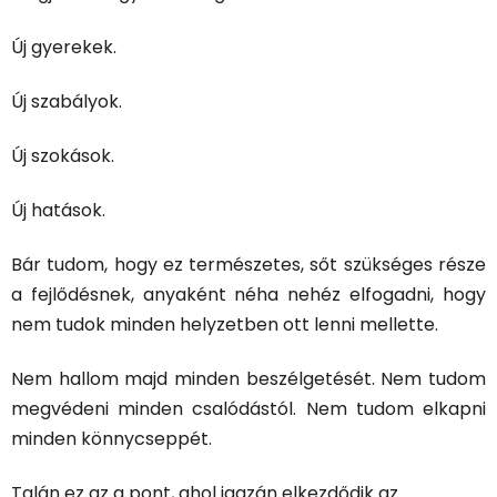
Új gyerekek.
Új szabályok.
Új szokások.
Új hatások.
Bár tudom, hogy ez természetes, sőt szükséges része
a fejlődésnek, anyaként néha nehéz elfogadni, hogy
nem tudok minden helyzetben ott lenni mellette.
Nem hallom majd minden beszélgetését. Nem tudom
megvédeni minden csalódástól. Nem tudom elkapni
minden könnycseppét.
Talán ez az a pont, ahol igazán elkezdődik az