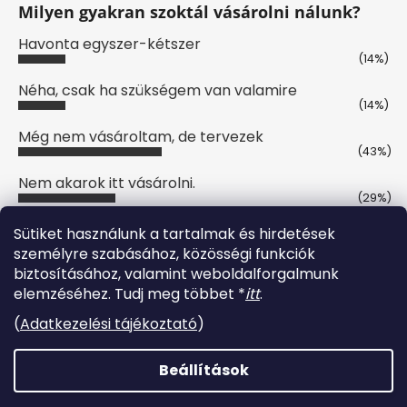
Milyen gyakran szoktál vásárolni nálunk?
Havonta egyszer-kétszer
(14%)
Néha, csak ha szükségem van valamire
(14%)
Még nem vásároltam, de tervezek
(43%)
Nem akarok itt vásárolni.
(29%)
Szavazatok száma:
7
Sütiket használunk a tartalmak és hirdetések
személyre szabásához, közösségi funkciók
biztosításához, valamint weboldalforgalmunk
Online fizetési lehetőséget biztosítunk
elemzéséhez. Tudj meg többet *
itt
.
(
Adatkezelési tájékoztató
)
Beállítások