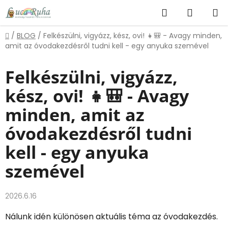
Ugrás
Keresés
KOSÁR
a
fő
Kezdőlap
/
BLOG
/
Felkészülni, vigyázz, kész, ovi! 👧🎒 - Avagy minden,
tartalomhoz
amit az óvodakezdésről tudni kell - egy anyuka szemével
Felkészülni, vigyázz,
kész, ovi! 👧🎒 - Avagy
minden, amit az
óvodakezdésről tudni
kell - egy anyuka
szemével
2026.6.16
Nálunk idén különösen aktuális téma az óvodakezdés.