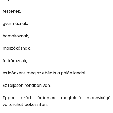
festenek,
gyurmáznak,
homokoznak,
mászókáznak,
futkároznak,
és időnként még az ebéd is a pólón landol.
Ez teljesen rendben van.
Éppen ezért érdemes megfelelő mennyiségű
váltóruhát bekészíteni.