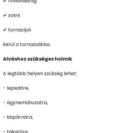
✔ rövidnadrág
✔ zokni
✔ tornacipő
kerül a tornazsákba.
Alváshoz szükséges holmik
A legtöbb helyen szükség lehet:
- lepedőre,
- ágyneműhuzatra,
- kispárnára,
- takaróra.