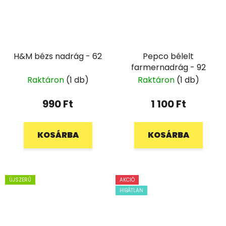
H&M bézs nadrág - 62
Pepco bélelt
farmernadrág - 92
Raktáron
(1 db)
Raktáron
(1 db)
990 Ft
1 100 Ft
KOSÁRBA
KOSÁRBA
ÚJSZERŰ
AKCIÓ
HIBÁTLAN