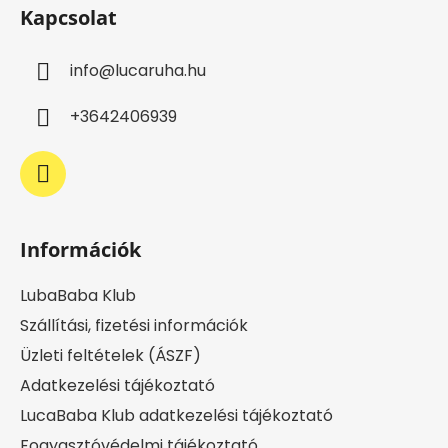
á
Kapcsolat
b
l
info
@
lucaruha.hu
é
c
+3642406939
Információk
LubaBaba Klub
Szállítási, fizetési információk
Üzleti feltételek (ÁSZF)
Adatkezelési tájékoztató
LucaBaba Klub adatkezelési tájékoztató
Fogyasztóvédelmi tájékoztató