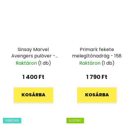
Sinsay Marvel
Primark fekete
Avengers pulóver -
melegítőnadrág - 158
140
Raktáron
(1 db)
Raktáron
(1 db)
1 400 Ft
1 790 Ft
KOSÁRBA
KOSÁRBA
HIBÁTLAN
ÚJSZERŰ