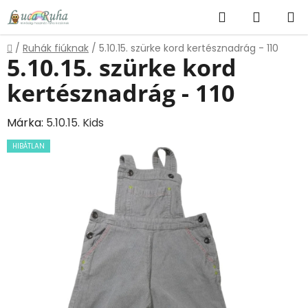
Ugrás
Keresés
KOSÁR
a
fő
Kezdőlap
/
Ruhák fiúknak
/
5.10.15. szürke kord kertésznadrág - 110
tartalomhoz
5.10.15. szürke kord
kertésznadrág - 110
Márka:
5.10.15. Kids
HIBÁTLAN