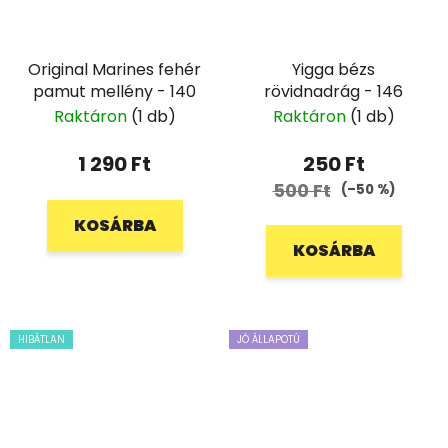
Original Marines fehér
Yigga bézs
pamut mellény - 140
rövidnadrág - 146
Raktáron
(1 db)
Raktáron
(1 db)
1 290 Ft
250 Ft
500 Ft
(–50 %)
KOSÁRBA
KOSÁRBA
HIBÁTLAN
JÓ ÁLLAPOTÚ