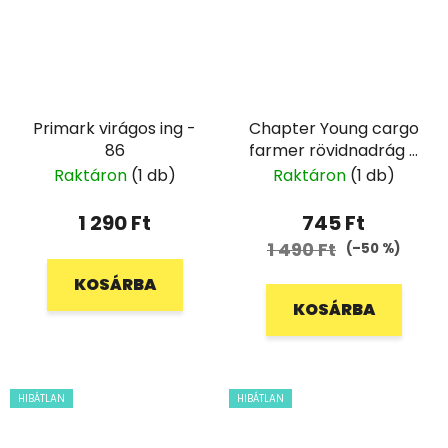
Primark virágos ing -
Chapter Young cargo
86
farmer rövidnadrág -
146
Raktáron
(1 db)
Raktáron
(1 db)
1 290 Ft
745 Ft
1 490 Ft
(–50 %)
KOSÁRBA
KOSÁRBA
HIBÁTLAN
HIBÁTLAN