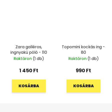
Zara galléros,
Topomini kockás ing -
ingnyakú póló - 110
80
Raktáron
(1 db)
Raktáron
(1 db)
1 450 Ft
990 Ft
KOSÁRBA
KOSÁRBA
L