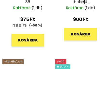
86
belsejű
melegítőnadrág - 86
Raktáron
(1 db)
Raktáron
(1 db)
375 Ft
900 Ft
750 Ft
(–50 %)
KOSÁRBA
KOSÁRBA
NEM HIBÁTLAN
AKCIÓ
HIBÁTLAN