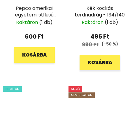
Pepco amerikai
Kék kockás
egyetemi stílusú
térdnadrág - 134/140
pulóver - 110
Raktáron
(1 db)
Raktáron
(1 db)
600 Ft
495 Ft
990 Ft
(–50 %)
KOSÁRBA
KOSÁRBA
HIBÁTLAN
AKCIÓ
NEM HIBÁTLAN