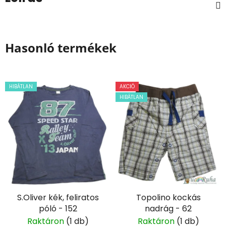
Hasonló termékek
HIBÁTLAN
AKCIÓ
HIBÁTLAN
S.Oliver kék, feliratos
Topolino kockás
póló - 152
nadrág - 62
Raktáron
(1 db)
Raktáron
(1 db)