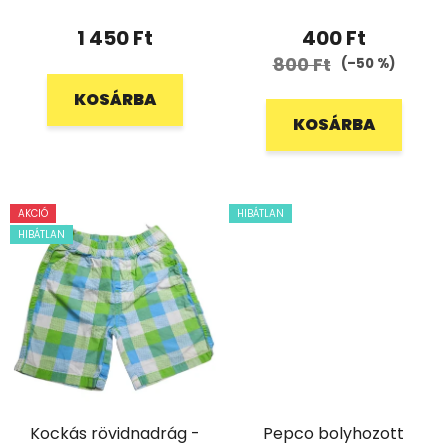
1 450 Ft
400 Ft
800 Ft
(–50 %)
KOSÁRBA
KOSÁRBA
AKCIÓ
HIBÁTLAN
HIBÁTLAN
Kockás rövidnadrág -
Pepco bolyhozott