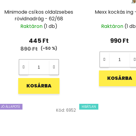
Minimode csíkos oldalzsebes
Mexx kockás ing 
rövidnadrág - 62/68
Raktáron
(1 db)
Raktáron
(1 db
445 Ft
990 Ft
890 Ft
(–50 %)
KOSÁRBA
KOSÁRBA
JÓ ÁLLAPOTÚ
HIBÁTLAN
Kód:
6952