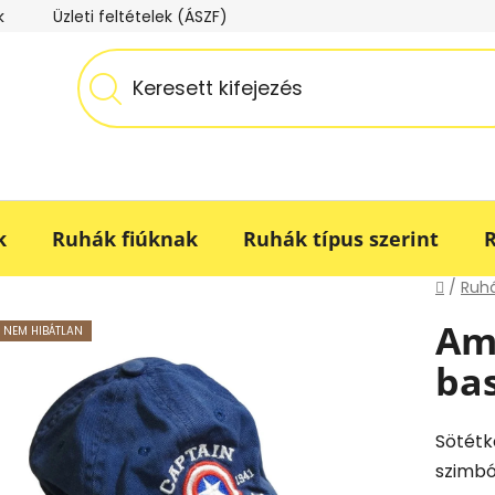
k
Üzleti feltételek (ÁSZF)
Adatkezelési tájékoztató
k
Ruhák fiúknak
Ruhák típus szerint
R
Kezdő
/
Ruhá
Am
NEM HIBÁTLAN
ba
Sötétk
szimbó