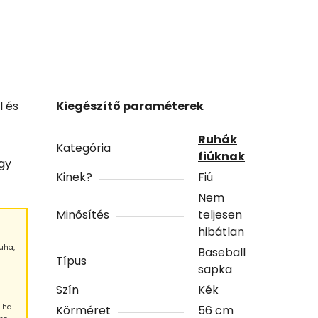
l és
Kiegészítő paraméterek
Ruhák
Kategória
fiúknak
gy
Kinek?
Fiú
Nem
Minősítés
teljesen
hibátlan
uha,
Baseball
Típus
sapka
Szín
Kék
, ha
Körméret
56 cm