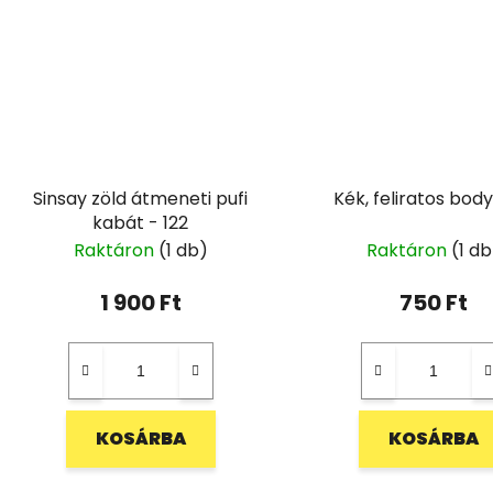
Sinsay zöld átmeneti pufi
Kék, feliratos body
kabát - 122
Raktáron
(1 db)
Raktáron
(1 db
1 900 Ft
750 Ft
KOSÁRBA
KOSÁRBA