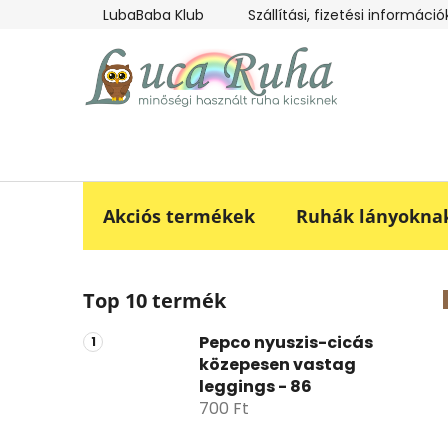
Ugrás
LubaBaba Klub
Szállítási, fizetési információ
a
fő
tartalomhoz
Akciós termékek
Ruhák lányokna
O
Top 10 termék
l
d
Pepco nyuszis-cicás
a
közepesen vastag
l
leggings - 86
s
700 Ft
ó