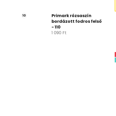
Primark rózsaszín
bordázott fodros felső
- 110
1 090 Ft