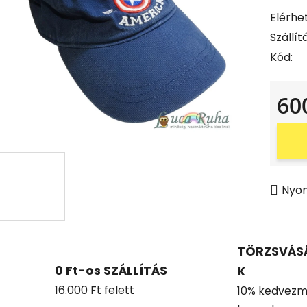
Elérhe
Szállí
Kód:
60
Egysé
Nyo
TÖRZSVÁS
0 Ft-os SZÁLLÍTÁS
K
16.000 Ft felett
10% kedvezm