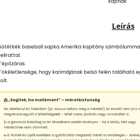
kapnak
Leírás
Sötétkék baseball sapka Amerika kapitány szimbólumma
felirattal.
Tépőzáras.
Tökéletlensége, hogy karimájának belső felén található e
folt.
📩 „Segítek, ha mellément” – méretbiztonság
Ha véletlenül én hibáztam (pl. rosszul adtam meg a méretet), és emiatt nem jó a r
megnézzük együtt a lehetőségeket – lehet csere, jóváírás vagy visszavétel is.
Ez a garancia kizárólag az én tévedésem esetén érvényes – ha a leírás, fotó vagy
méretcímke nem stimmelt.
👟👗 Ruhák és cipők esetében a gyártó által megadott méret az elsődleges – kivéve