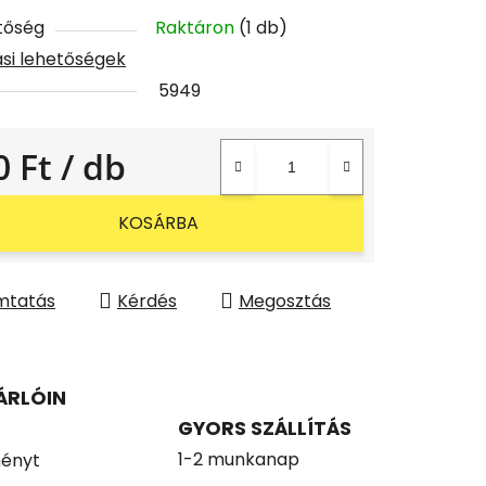
tőség
Raktáron
(1 db)
tási lehetőségek
5949
0 Ft
/ db
gár:
KOSÁRBA
mtatás
Kérdés
Megosztás
ÁRLÓIN
GYORS SZÁLLÍTÁS
1-2 munkanap
ényt