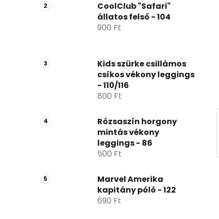
p
CoolClub "Safari"
állatos felső - 104
a
900 Ft
n
e
l
Kids szürke csillámos
csíkos vékony leggings
- 110/116
800 Ft
Rózsaszín horgony
mintás vékony
leggings - 86
500 Ft
Marvel Amerika
kapitány póló - 122
690 Ft