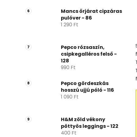
Mancs őrjárat cipzáras
pulóver - 86
1 290 Ft
Pepco rózsaszín,
csipkegalléros felső -
128
990 Ft
Pepco gördeszkás
hosszú ujjú póló - 116
1 090 Ft
H&M zöld vékony
pöttyös leggings - 122
400 Ft