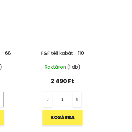
 - 68
F&F téli kabát - 110
)
Raktáron
(1 db)
2 490 Ft
KOSÁRBA