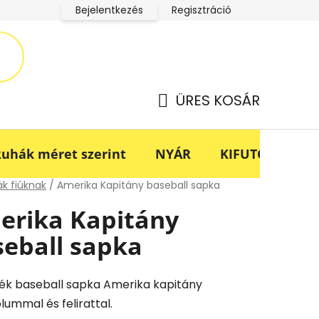
Bejelentkezés
Regisztráció
LucaBaba Klub adatkezelési tájékoztató
Fogyasztóvédel
ÜRES KOSÁR
KOSÁR
uhák méret szerint
NYÁR
KIFUTÓ -70%
lap
k fiúknak
/
Amerika Kapitány baseball sapka
erika Kapitány
seball sapka
ék baseball sapka Amerika kapitány
lummal és felirattal.