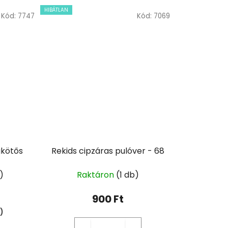
HIBÁTLAN
Kód:
7747
Kód:
7069
gkötős
Rekids cipzáras pulóver - 68
)
Raktáron
(1 db)
900 Ft
)