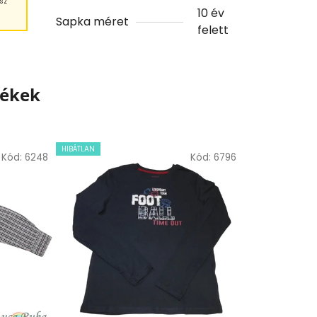
sz
10 év
Sapka méret
felett
mékek
HIBÁTLAN
Kód:
6248
Kód:
6796