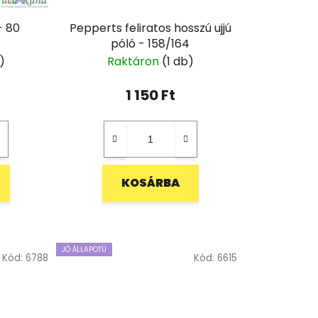
- 80
Pepperts feliratos hosszú ujjú
póló - 158/164
)
Raktáron
(1 db)
1 150 Ft
KOSÁRBA
JÓ ÁLLAPOTÚ
Kód:
6788
Kód:
6615