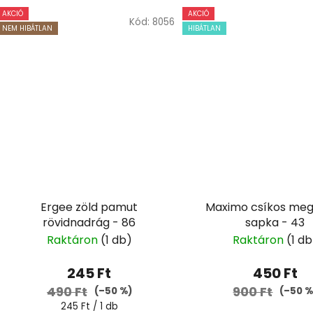
AKCIÓ
AKCIÓ
Kód:
8056
NEM HIBÁTLAN
HIBÁTLAN
Ergee zöld pamut
Maximo csíkos me
rövidnadrág - 86
sapka - 43
Raktáron
(1 db)
Raktáron
(1 db
245 Ft
450 Ft
490 Ft
900 Ft
(–50 %)
(–50 %
Egységár:
245 Ft / 1 db