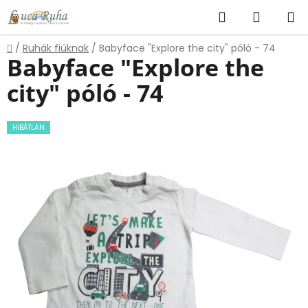
Ugrás
Keresés
KOSÁR
a
fő
Kezdőlap
/
Ruhák fiúknak
/
Babyface "Explore the city" póló - 74
tartalomhoz
Babyface "Explore the
city" póló - 74
HIBÁTLAN