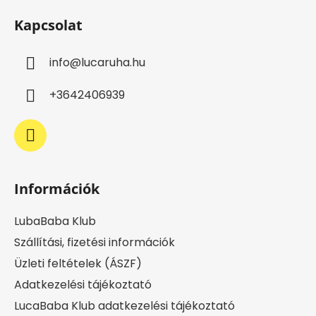
á
Kapcsolat
b
l
info
@
lucaruha.hu
é
c
+3642406939
Információk
LubaBaba Klub
Szállítási, fizetési információk
Üzleti feltételek (ÁSZF)
Adatkezelési tájékoztató
LucaBaba Klub adatkezelési tájékoztató