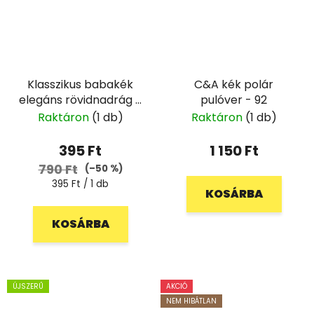
Klasszikus babakék
C&A kék polár
elegáns rövidnadrág -
pulóver - 92
74
Raktáron
(1 db)
Raktáron
(1 db)
395 Ft
1 150 Ft
790 Ft
(–50 %)
Egységár:
395 Ft / 1 db
KOSÁRBA
KOSÁRBA
ÚJSZERŰ
AKCIÓ
NEM HIBÁTLAN