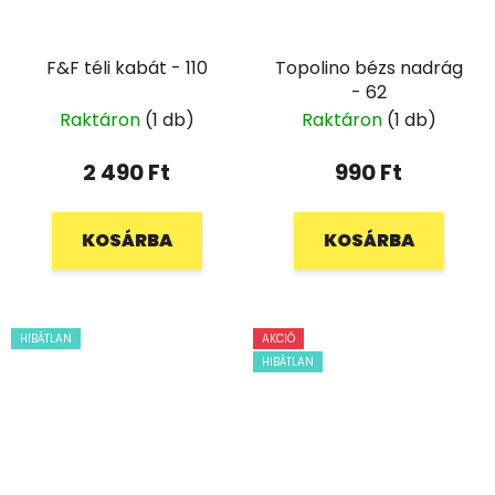
F&F téli kabát - 110
Topolino bézs nadrág
- 62
Raktáron
(1 db)
Raktáron
(1 db)
2 490 Ft
990 Ft
KOSÁRBA
KOSÁRBA
HIBÁTLAN
AKCIÓ
HIBÁTLAN