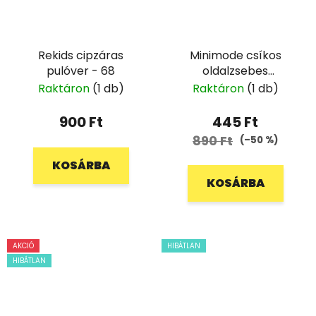
Rekids cipzáras
Minimode csíkos
pulóver - 68
oldalzsebes
rövidnadrág - 62/68
Raktáron
(1 db)
Raktáron
(1 db)
900 Ft
445 Ft
890 Ft
(–50 %)
KOSÁRBA
KOSÁRBA
AKCIÓ
HIBÁTLAN
HIBÁTLAN