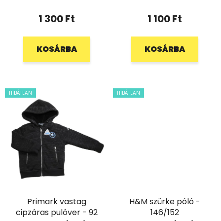
1 300 Ft
1 100 Ft
KOSÁRBA
KOSÁRBA
HIBÁTLAN
HIBÁTLAN
Primark vastag
H&M szürke póló -
cipzáras pulóver - 92
146/152