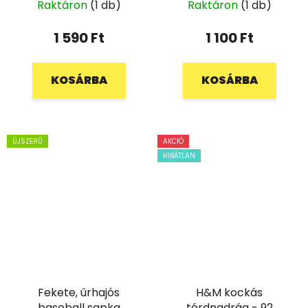
Raktáron
(1 db)
Raktáron
(1 db)
1 590 Ft
1 100 Ft
KOSÁRBA
KOSÁRBA
ÚJSZERŰ
AKCIÓ
HIBÁTLAN
Fekete, űrhajós
H&M kockás
baseball sapka
térdnadrág - 92