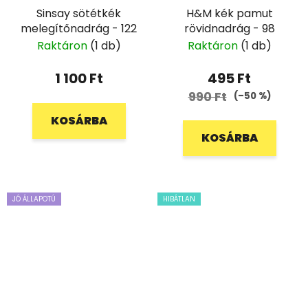
Sinsay sötétkék
H&M kék pamut
melegítőnadrág - 122
rövidnadrág - 98
Raktáron
(1 db)
Raktáron
(1 db)
1 100 Ft
495 Ft
990 Ft
(–50 %)
KOSÁRBA
KOSÁRBA
JÓ ÁLLAPOTÚ
HIBÁTLAN