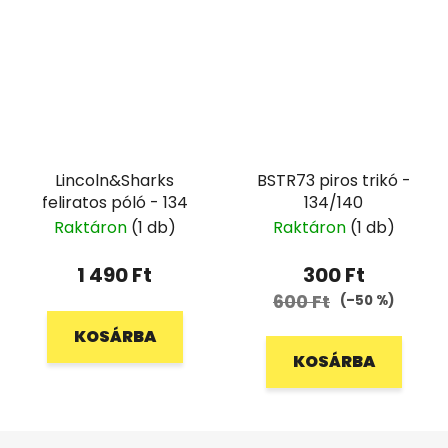
Lincoln&Sharks
BSTR73 piros trikó -
feliratos póló - 134
134/140
Raktáron
(1 db)
Raktáron
(1 db)
1 490 Ft
300 Ft
600 Ft
(–50 %)
KOSÁRBA
KOSÁRBA
L