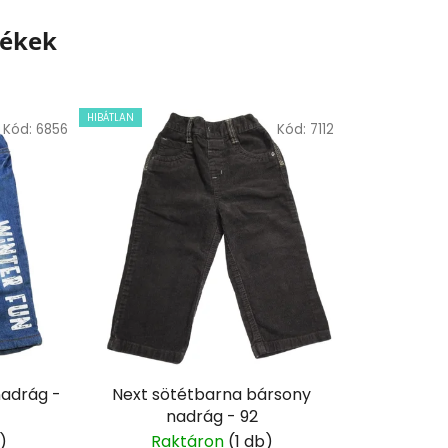
mékek
HIBÁTLAN
Kód:
6856
Kód:
7112
nadrág -
Next sötétbarna bársony
nadrág - 92
)
Raktáron
(1 db)