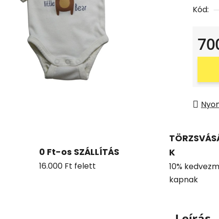
Kód:
70
Egysé
Nyo
TÖRZSVÁS
0 Ft-os SZÁLLÍTÁS
K
16.000 Ft felett
10% kedvezm
kapnak
Leírás