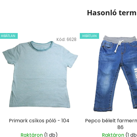
Hasonló ter
HIBÁTLAN
HIBÁTLAN
Kód:
6628
Primark csíkos póló - 104
Pepco bélelt farmer
86
Raktáron
(1 db)
Raktáron
(1 db