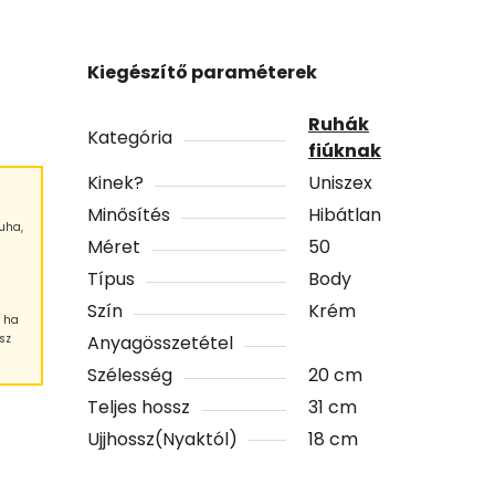
Kiegészítő paraméterek
Ruhák
Kategória
fiúknak
Kinek?
Uniszex
Minősítés
Hibátlan
uha,
Méret
50
Típus
Body
Szín
Krém
, ha
sz
Anyagösszetétel
Szélesség
20 cm
Teljes hossz
31 cm
Ujjhossz(Nyaktól)
18 cm