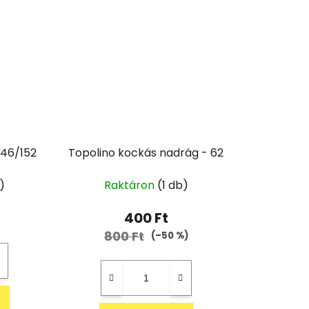
146/152
Topolino kockás nadrág - 62
)
Raktáron
(1 db)
400 Ft
800 Ft
(–50 %)