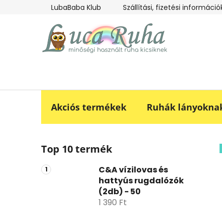
Ugrás
LubaBaba Klub
Szállítási, fizetési információ
a
fő
tartalomhoz
Akciós termékek
Ruhák lányokna
O
Top 10 termék
l
d
C&A vízilovas és
a
hattyús rugdalózók
l
(2db) - 50
s
1 390 Ft
ó