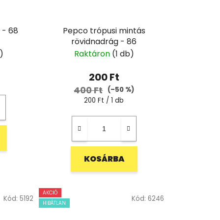
 - 68
Pepco trópusi mintás
rövidnadrág - 86
)
Raktáron
(1 db)
200 Ft
400 Ft
(–50 %)
Egységár:
200 Ft / 1 db
KOSÁRBA
AKCIÓ
Kód:
5192
Kód:
6246
HIBÁTLAN