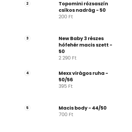
p
Topomini rózsaszín
csíkos nadrág - 50
a
200 Ft
n
e
l
New Baby 3 részes
hófehér macis szett -
50
2 290 Ft
Mexx virágos ruha -
50/56
395 Ft
Macis body - 44/50
700 Ft