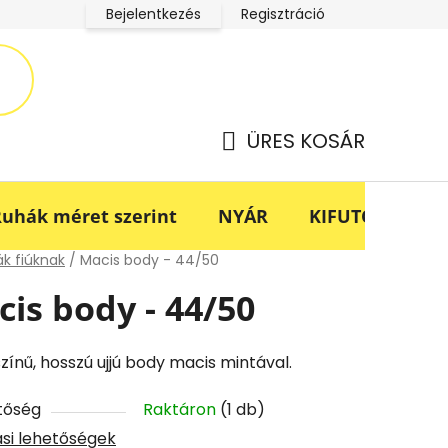
Bejelentkezés
Regisztráció
LucaBaba Klub adatkezelési tájékoztató
Fogyasztóvédel
ÜRES KOSÁR
KOSÁR
uhák méret szerint
NYÁR
KIFUTÓ -70%
lap
k fiúknak
/
Macis body - 44/50
is body - 44/50
zínű, hosszú ujjú body macis mintával.
tőség
Raktáron
(1 db)
tási lehetőségek