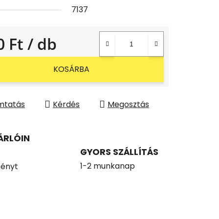
7137
0 Ft
/ db
gár:
KOSÁRBA
mtatás
Kérdés
Megosztás
ÁRLÓIN
GYORS SZÁLLÍTÁS
1-2 munkanap
ényt