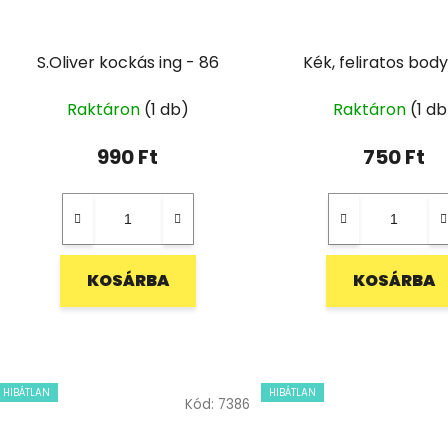
S.Oliver kockás ing - 86
Kék, feliratos body
Raktáron
(1 db)
Raktáron
(1 db
990 Ft
750 Ft
KOSÁRBA
KOSÁRBA
HIBÁTLAN
HIBÁTLAN
Kód:
7386