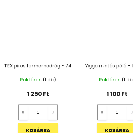
TEX piros farmernadrág - 74
Yigga mintás póló - 
Raktáron
(1 db)
Raktáron
(1 db
1 250 Ft
1 100 Ft
KOSÁRBA
KOSÁRBA