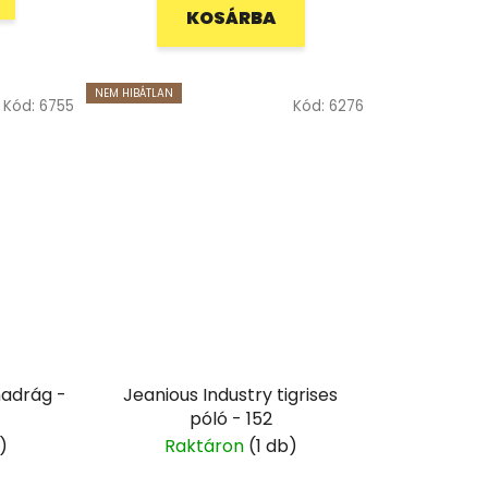
KOSÁRBA
NEM HIBÁTLAN
Kód:
6755
Kód:
6276
nadrág -
Jeanious Industry tigrises
póló - 152
)
Raktáron
(1 db)