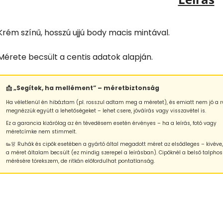
Krém színű, hosszú ujjú body macis mintával.
Mérete becsült a centis adatok alapján.
📩 „Segítek, ha mellément” – méretbiztonság
Ha véletlenül én hibáztam (pl. rosszul adtam meg a méretet), és emiatt nem jó a r
megnézzük együtt a lehetőségeket – lehet csere, jóváírás vagy visszavétel is.
Ez a garancia kizárólag az én tévedésem esetén érvényes – ha a leírás, fotó vagy
méretcímke nem stimmelt.
👟👗 Ruhák és cipők esetében a gyártó által megadott méret az elsődleges – kivéve
a méret általam becsült (ez mindig szerepel a leírásban). Cipőknél a belső talphos
mérésére törekszem, de ritkán előfordulhat pontatlanság.