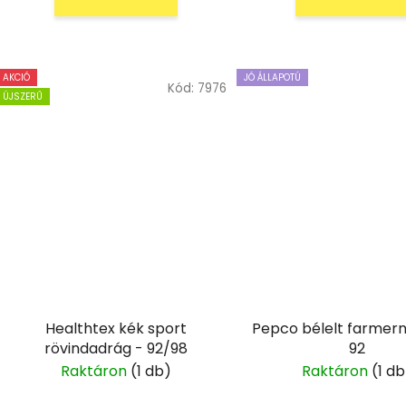
AKCIÓ
JÓ ÁLLAPOTÚ
Kód:
7976
ÚJSZERŰ
Healthtex kék sport
Pepco bélelt farmer
rövindadrág - 92/98
92
Raktáron
(1 db)
Raktáron
(1 db