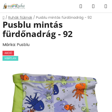
Ugrás
Keresés
KOSÁR
a
fő
Kezdőlap
/
Ruhák fiúknak
/
Pusblu mintás fürdőnadrág - 92
tartalomhoz
Pusblu mintás
fürdőnadrág - 92
Márka:
Pusblu
AKCIÓ
HIBÁTLAN