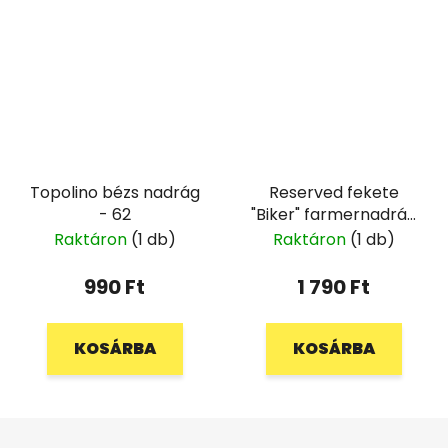
Topolino bézs nadrág
Reserved fekete
- 62
"Biker" farmernadrág
- 140
Raktáron
(1 db)
Raktáron
(1 db)
990 Ft
1 790 Ft
KOSÁRBA
KOSÁRBA
L