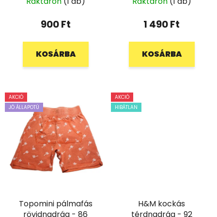
Raktáron
(1 db)
Raktáron
(1 db)
900 Ft
1 490 Ft
KOSÁRBA
KOSÁRBA
AKCIÓ
AKCIÓ
JÓ ÁLLAPOTÚ
HIBÁTLAN
Topomini pálmafás
H&M kockás
rövidnadrág - 86
térdnadrág - 92