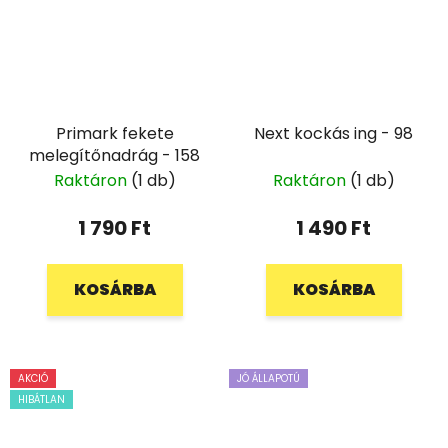
Primark fekete
Next kockás ing - 98
melegítőnadrág - 158
Raktáron
(1 db)
Raktáron
(1 db)
1 790 Ft
1 490 Ft
KOSÁRBA
KOSÁRBA
AKCIÓ
JÓ ÁLLAPOTÚ
HIBÁTLAN