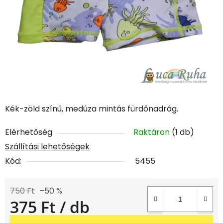
Kék-zöld színű, medúza mintás fürdőnadrág.
Elérhetőség
Raktáron
(1 db)
Szállítási lehetőségek
Kód:
5455
750 Ft
–50 %
375 Ft
/ db
Egységár: