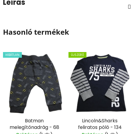
Leírás
Hasonló termékek
HIBÁTLAN
ÚJSZERŰ
Batman
Lincoln&Sharks
melegítőnadrág - 68
feliratos póló - 134