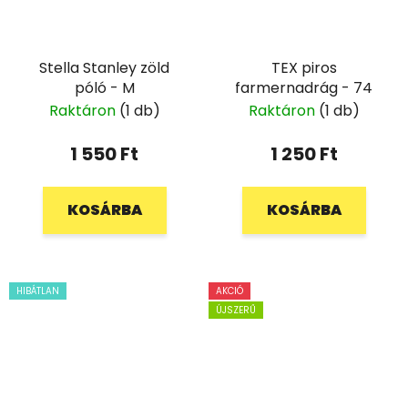
Stella Stanley zöld
TEX piros
póló - M
farmernadrág - 74
Raktáron
(1 db)
Raktáron
(1 db)
1 550 Ft
1 250 Ft
KOSÁRBA
KOSÁRBA
HIBÁTLAN
AKCIÓ
ÚJSZERŰ