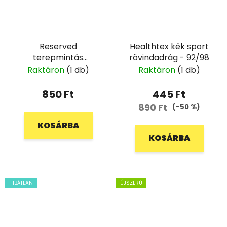
Reserved
Healthtex kék sport
terepmintás
rövindadrág - 92/98
oldalzsebes nadrág -
Raktáron
(1 db)
Raktáron
(1 db)
80
850 Ft
445 Ft
890 Ft
(–50 %)
KOSÁRBA
KOSÁRBA
HIBÁTLAN
ÚJSZERŰ