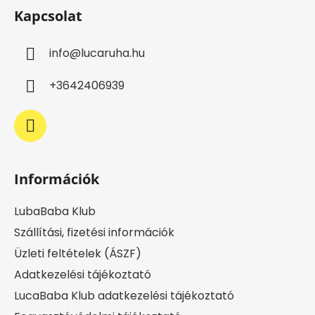
á
Kapcsolat
b
l
info
@
lucaruha.hu
é
c
+3642406939
Információk
LubaBaba Klub
Szállítási, fizetési információk
Üzleti feltételek (ÁSZF)
Adatkezelési tájékoztató
LucaBaba Klub adatkezelési tájékoztató