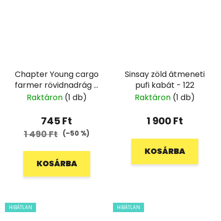
Chapter Young cargo
Sinsay zöld átmeneti
farmer rövidnadrág -
pufi kabát - 122
146
Raktáron
(1 db)
Raktáron
(1 db)
745 Ft
1 900 Ft
1 490 Ft
(–50 %)
KOSÁRBA
KOSÁRBA
HIBÁTLAN
HIBÁTLAN