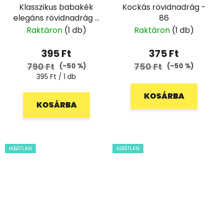
Klasszikus babakék
Kockás rövidnadrág -
elegáns rövidnadrág -
86
74
Raktáron
(1 db)
Raktáron
(1 db)
395 Ft
375 Ft
790 Ft
750 Ft
(–50 %)
(–50 %)
Egységár:
395 Ft / 1 db
KOSÁRBA
KOSÁRBA
HIBÁTLAN
HIBÁTLAN