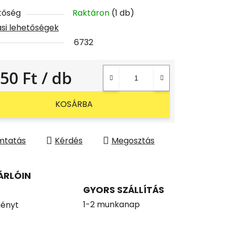
tőség
Raktáron
(1 db)
tási lehetőségek
6732
450 Ft
/ db
gár:
KOSÁRBA
mtatás
Kérdés
Megosztás
ÁRLÓIN
GYORS SZÁLLÍTÁS
1-2 munkanap
ényt