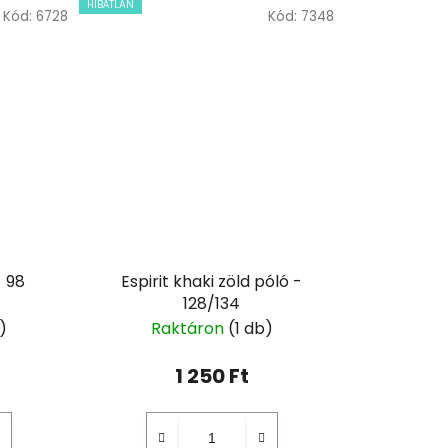
HIBÁTLAN
Kód:
6728
Kód:
7348
- 98
Espirit khaki zöld póló -
128/134
)
Raktáron
(1 db)
1 250 Ft