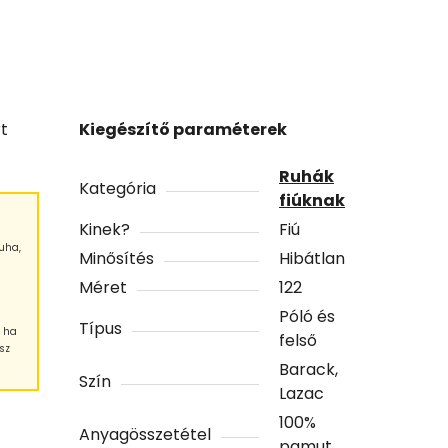
rt
Kiegészítő paraméterek
Ruhák
Kategória
fiúknak
Kinek?
Fiú
uha,
Minősítés
Hibátlan
Méret
122
Póló és
Típus
, ha
felső
sz
Barack,
Szín
Lazac
100%
Anyagösszetétel
pamut