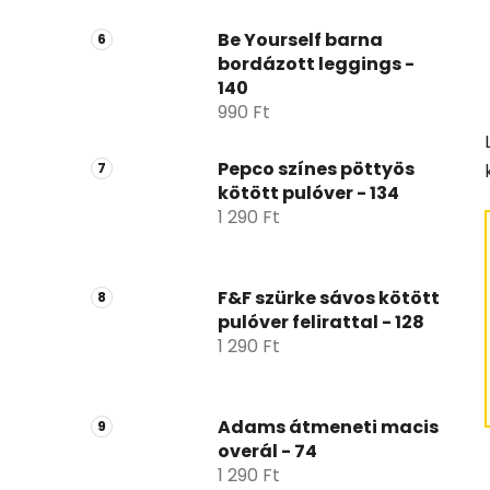
Be Yourself barna
bordázott leggings -
140
990 Ft
Pepco színes pöttyös
kötött pulóver - 134
1 290 Ft
F&F szürke sávos kötött
pulóver felirattal - 128
1 290 Ft
Adams átmeneti macis
overál - 74
1 290 Ft