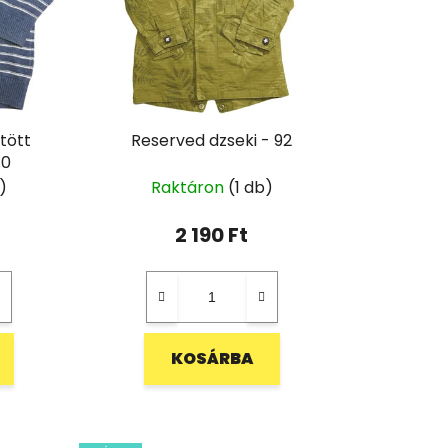
tött
Reserved dzseki - 92
10
)
Raktáron
(1 db)
2 190 Ft
KOSÁRBA