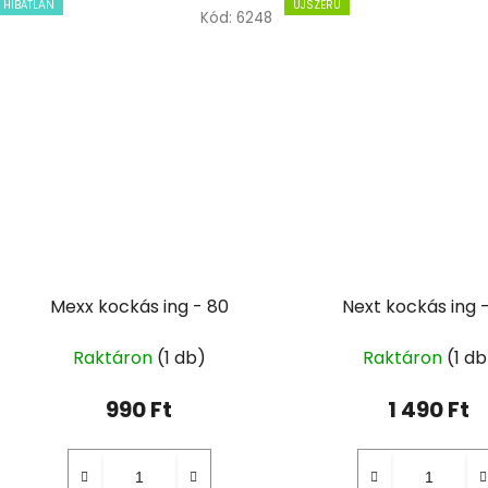
HIBÁTLAN
ÚJSZERŰ
Kód:
6248
Mexx kockás ing - 80
Next kockás ing 
Raktáron
(1 db)
Raktáron
(1 db
990 Ft
1 490 Ft