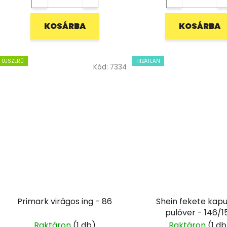
KOSÁRBA
KOSÁRBA
ÚJSZERŰ
HIBÁTLAN
Kód:
7334
Primark virágos ing - 86
Shein fekete kapu
pulóver - 146/1
Raktáron
(1 db)
Raktáron
(1 db