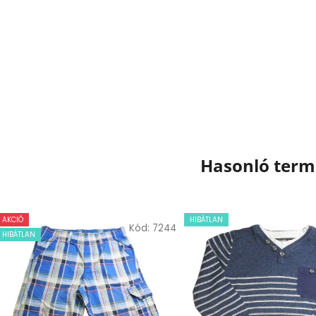
Hasonló ter
AKCIÓ
HIBÁTLAN
Kód:
7244
HIBÁTLAN