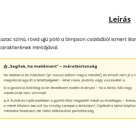
Leírás
Lazac színű, rövid ujjú póló a Simpson családból ismert Ba
karakterének mintájával.
📩 „Segítek, ha mellément” – méretbiztonság
Ha véletlenül én hibáztam (pl. rosszul adtam meg a méretet), és emiatt nem jó a r
megnézzük együtt a lehetőségeket – lehet csere, jóváírás vagy visszavétel is.
Ez a garancia kizárólag az én tévedésem esetén érvényes – ha a leírás, fotó vagy
méretcímke nem stimmelt.
👟👗 Ruhák és cipők esetében a gyártó által megadott méret az elsődleges – kivéve
a méret általam becsült (ez mindig szerepel a leírásban). Cipőknél a belső talphos
mérésére törekszem, de ritkán előfordulhat pontatlanság.