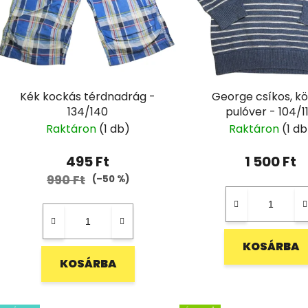
Kék kockás térdnadrág -
George csíkos, kö
134/140
pulóver - 104/1
Raktáron
(1 db)
Raktáron
(1 db
495 Ft
1 500 Ft
990 Ft
(–50 %)
KOSÁRBA
KOSÁRBA