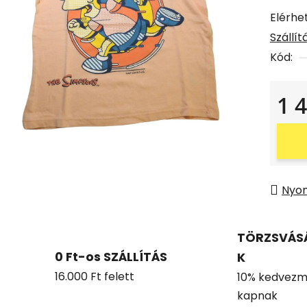
Elérhe
Szállí
Kód:
1 
Egysé
Nyo
TÖRZSVÁS
0 Ft-os SZÁLLÍTÁS
K
16.000 Ft felett
10% kedvezm
kapnak