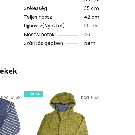
Szélesség
35 cm
Teljes hossz
42 cm
Ujjhossz(Nyaktól)
19 cm
Mosási hőfok
40
Szárítás gépben
Nem
mékek
HIBÁTLAN
Kód:
6569
Kód:
6525