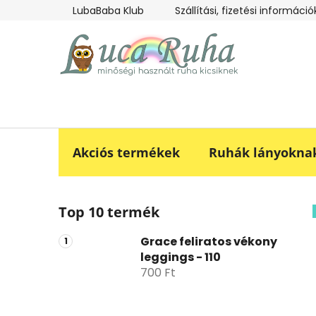
Ugrás
LubaBaba Klub
Szállítási, fizetési információ
a
fő
tartalomhoz
Akciós termékek
Ruhák lányokna
O
Top 10 termék
l
d
Grace feliratos vékony
a
leggings - 110
l
700 Ft
s
ó