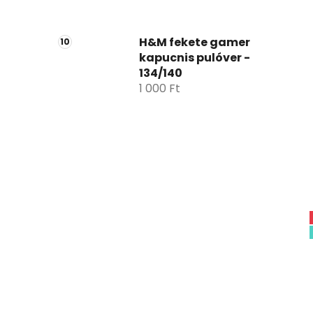
H&M fekete gamer
kapucnis pulóver -
134/140
1 000 Ft