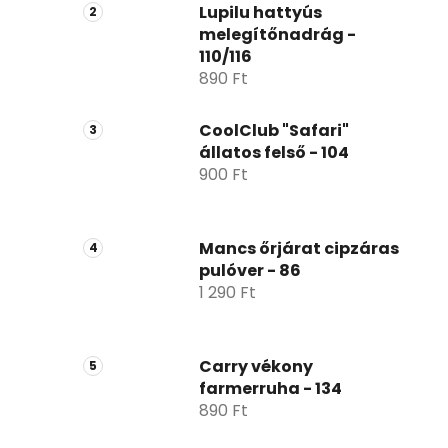
p
Lupilu hattyús
melegítőnadrág -
a
110/116
n
890 Ft
e
l
CoolClub "Safari"
állatos felső - 104
900 Ft
Mancs őrjárat cipzáras
pulóver - 86
1 290 Ft
Carry vékony
farmerruha - 134
890 Ft