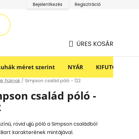
Bejelentkezés
Regisztráció
LucaBaba Klub adatkezelési tájékoztató
Fogyasztóvédel
ÜRES KOSÁR
KOSÁR
uhák méret szerint
NYÁR
KIFUTÓ -70%
lap
k fiúknak
/
Simpson család póló - 122
pson család póló -
2
zínű, rövid ujjú póló a Simpson családból
 Bart karakterének mintájával.