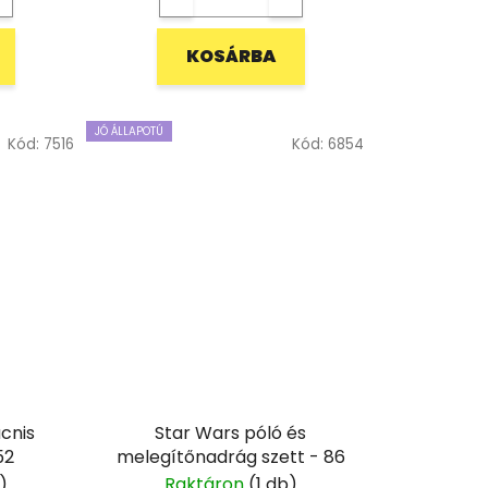
KOSÁRBA
JÓ ÁLLAPOTÚ
Kód:
7516
Kód:
6854
cnis
Star Wars póló és
52
melegítőnadrág szett - 86
)
Raktáron
(1 db)