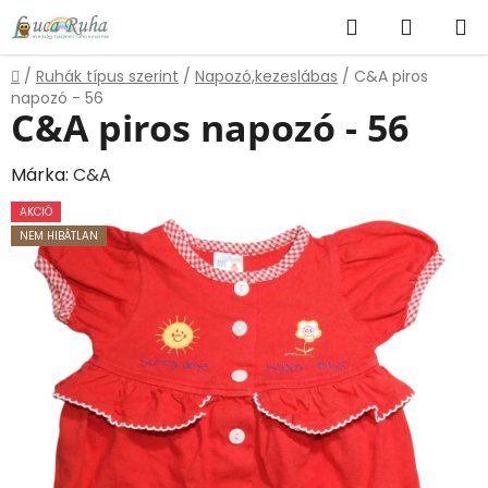
Ugrás
Keresés
KOSÁR
a
fő
Kezdőlap
/
Ruhák típus szerint
/
Napozó,kezeslábas
/
C&A piros
tartalomhoz
napozó - 56
C&A piros napozó - 56
Márka:
C&A
AKCIÓ
NEM HIBÁTLAN