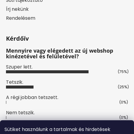
Süti tájékoztató
Írj nekünk
Rendelésem
Kérdőív
Mennyire vagy elégedett az új webshop
kinézetével és felületével?
Szuper lett.
(75%)
Tetszik.
(25%)
A régi jobban tetszett.
(0%)
Nem tetszik.
(0%)
Szavazatok száma:
4
Sütiket használunk a tartalmak és hirdetések