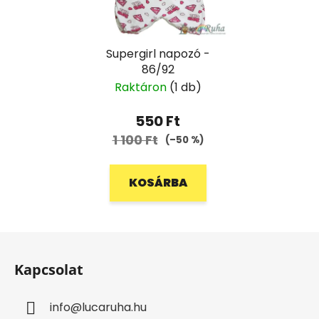
Supergirl napozó -
86/92
Raktáron
(1 db)
550 Ft
1 100 Ft
(–50 %)
KOSÁRBA
L
á
Kapcsolat
b
l
info
@
lucaruha.hu
é