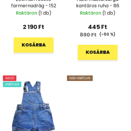
farmernadrág - 152
kantáros ruha - 86
Raktáron
(1 db)
Raktáron
(1 db)
2 190 Ft
445 Ft
890 Ft
(–50 %)
KOSÁRBA
KOSÁRBA
AKCIÓ
NEM HIBÁTLAN
HIBÁTLAN