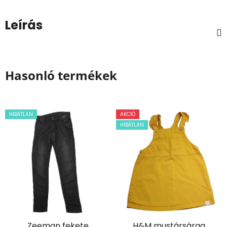
Leírás
Hasonló termékek
HIBÁTLAN
AKCIÓ
HIBÁTLAN
Zeeman fekete
H&M mustársárga