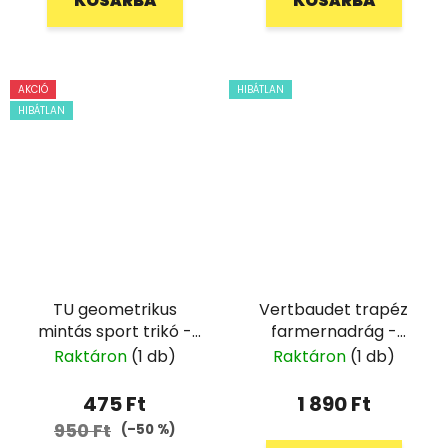
KOSÁRBA
KOSÁRBA
AKCIÓ
HIBÁTLAN
HIBÁTLAN
TU geometrikus
Vertbaudet trapéz
mintás sport trikó -
farmernadrág -
122
110/116
Raktáron
(1 db)
Raktáron
(1 db)
475 Ft
1 890 Ft
950 Ft
(–50 %)