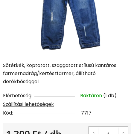
Sötétkék, koptatott, szaggatott stílusú kantáros
farmernadrág/kertészfarmer, állítható
derékbőséggel.
Elérhetőség
Raktáron
(1 db)
Szállítási lehetőségek
Kód:
7717
1 300 Ft
/ db