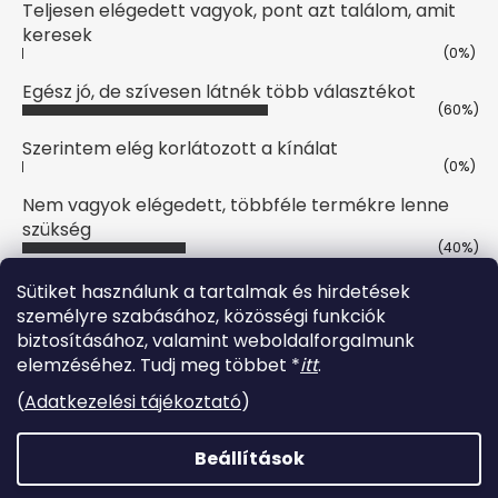
Teljesen elégedett vagyok, pont azt találom, amit
keresek
(0%)
Egész jó, de szívesen látnék több választékot
(60%)
Szerintem elég korlátozott a kínálat
(0%)
Nem vagyok elégedett, többféle termékre lenne
szükség
(40%)
Szavazatok száma:
10
Sütiket használunk a tartalmak és hirdetések
személyre szabásához, közösségi funkciók
biztosításához, valamint weboldalforgalmunk
Online fizetési lehetőséget biztosítunk
elemzéséhez. Tudj meg többet *
itt
.
(
Adatkezelési tájékoztató
)
Beállítások