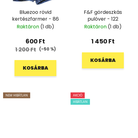
Bluezoo rövid
F&F gördeszkás
kertészfarmer - 86
pulóver - 122
Raktáron
(1 db)
Raktáron
(1 db)
600 Ft
1 450 Ft
1 200 Ft
(–50 %)
KOSÁRBA
KOSÁRBA
NEM HIBÁTLAN
AKCIÓ
HIBÁTLAN