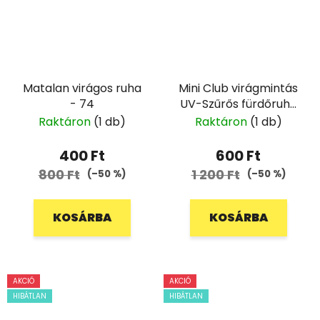
Matalan virágos ruha
Mini Club virágmintás
- 74
UV-Szűrős fürdőruha
- 92
Raktáron
(1 db)
Raktáron
(1 db)
400 Ft
600 Ft
800 Ft
1 200 Ft
(–50 %)
(–50 %)
KOSÁRBA
KOSÁRBA
AKCIÓ
AKCIÓ
HIBÁTLAN
HIBÁTLAN