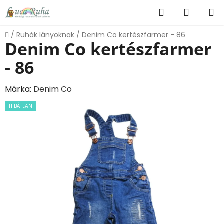
Ugrás
Keresés
KOSÁR
a
fő
Kezdőlap
/
Ruhák lányoknak
/
Denim Co kertészfarmer - 86
tartalomhoz
Denim Co kertészfarmer
- 86
Márka:
Denim Co
HIBÁTLAN