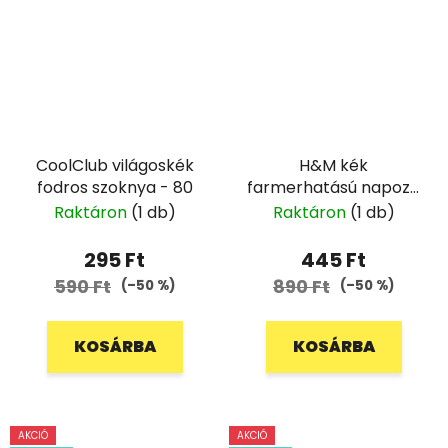
CoolClub világoskék
H&M kék
fodros szoknya - 80
farmerhatású napozó
- 68
Raktáron
(1 db)
Raktáron
(1 db)
295 Ft
445 Ft
590 Ft
890 Ft
(–50 %)
(–50 %)
KOSÁRBA
KOSÁRBA
AKCIÓ
AKCIÓ