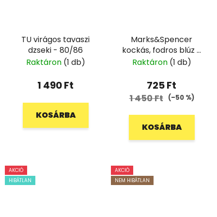
TU virágos tavaszi
Marks&Spencer
dzseki - 80/86
kockás, fodros blúz -
128
Raktáron
(1 db)
Raktáron
(1 db)
1 490 Ft
725 Ft
1 450 Ft
(–50 %)
KOSÁRBA
KOSÁRBA
AKCIÓ
AKCIÓ
HIBÁTLAN
NEM HIBÁTLAN