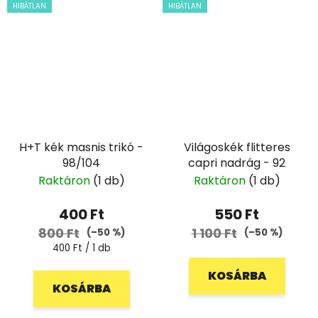
HIBÁTLAN
HIBÁTLAN
H+T kék masnis trikó -
Világoskék flitteres
98/104
capri nadrág - 92
Raktáron
(1 db)
Raktáron
(1 db)
400 Ft
550 Ft
800 Ft
1 100 Ft
(–50 %)
(–50 %)
Egységár:
400 Ft / 1 db
KOSÁRBA
KOSÁRBA