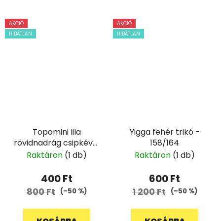
AKCIÓ
AKCIÓ
HIBÁTLAN
HIBÁTLAN
Topomini lila
Yigga fehér trikó -
rövidnadrág csipkével
158/164
- 62
Raktáron
(1 db)
Raktáron
(1 db)
400 Ft
600 Ft
800 Ft
1 200 Ft
(–50 %)
(–50 %)