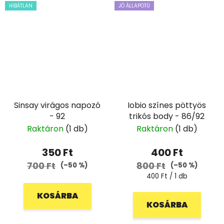
HIBÁTLAN
JÓ ÁLLAPOTÚ
Sinsay virágos napozó
Iobio színes pöttyös
- 92
trikós body - 86/92
Raktáron
(1 db)
Raktáron
(1 db)
350 Ft
400 Ft
700 Ft
800 Ft
(–50 %)
(–50 %)
Egységár:
400 Ft / 1 db
KOSÁRBA
KOSÁRBA