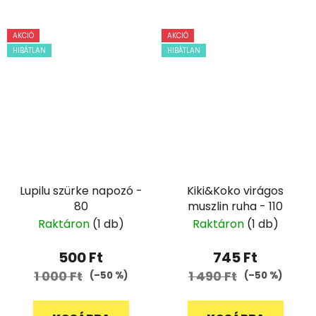
AKCIÓ
AKCIÓ
HIBÁTLAN
HIBÁTLAN
Lupilu szürke napozó -
Kiki&Koko virágos
80
muszlin ruha - 110
Raktáron
(1 db)
Raktáron
(1 db)
500 Ft
745 Ft
1 000 Ft
1 490 Ft
(–50 %)
(–50 %)