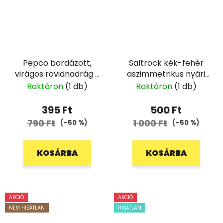
Pepco bordázott,
Saltrock kék-fehér
virágos rövidnadrág -
aszimmetrikus nyári
92
ruha - 158
Raktáron
(1 db)
Raktáron
(1 db)
395 Ft
500 Ft
790 Ft
1 000 Ft
(–50 %)
(–50 %)
KOSÁRBA
KOSÁRBA
AKCIÓ
AKCIÓ
NEM HIBÁTLAN
HIBÁTLAN