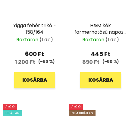
Yigga fehér trikó -
H&M kék
158/164
farmerhatású napozó
- 68
Raktáron
(1 db)
Raktáron
(1 db)
600 Ft
445 Ft
1 200 Ft
890 Ft
(–50 %)
(–50 %)
KOSÁRBA
KOSÁRBA
AKCIÓ
AKCIÓ
HIBÁTLAN
NEM HIBÁTLAN