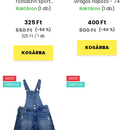
rózsaszín sport
virágos napozó - 74
rövidnadrág - 128
Raktáron
(1 db)
Raktáron
(1 db)
325 Ft
400 Ft
650 Ft
800 Ft
(–50 %)
(–50 %)
Egységár:
325 Ft / 1 db
KOSÁRBA
KOSÁRBA
AKCIÓ
AKCIÓ
HIBÁTLAN
HIBÁTLAN