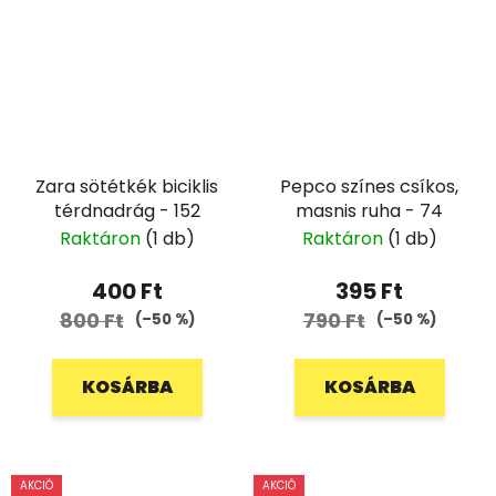
Zara sötétkék biciklis
Pepco színes csíkos,
térdnadrág - 152
masnis ruha - 74
Raktáron
(1 db)
Raktáron
(1 db)
400 Ft
395 Ft
800 Ft
790 Ft
(–50 %)
(–50 %)
KOSÁRBA
KOSÁRBA
AKCIÓ
AKCIÓ