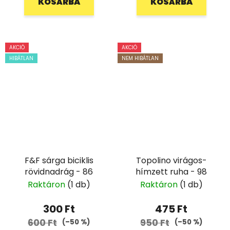
KOSÁRBA
KOSÁRBA
AKCIÓ
AKCIÓ
HIBÁTLAN
NEM HIBÁTLAN
F&F sárga biciklis
Topolino virágos-
rövidnadrág - 86
hímzett ruha - 98
Raktáron
(1 db)
Raktáron
(1 db)
300 Ft
475 Ft
600 Ft
950 Ft
(–50 %)
(–50 %)