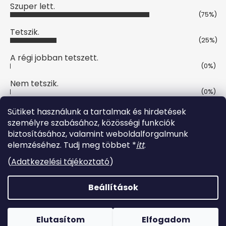
Szuper lett.
(75%)
Tetszik.
(25%)
A régi jobban tetszett.
(0%)
Nem tetszik.
(0%)
Szavazatok száma:
4
Sütiket használunk a tartalmak és hirdetések
személyre szabásához, közösségi funkciók
biztosításához, valamint weboldalforgalmunk
Online fizetési lehetőséget biztosítunk
elemzéséhez. Tudj meg többet *
itt
.
(
Adatkezelési tájékoztató
)
Beállítások
Shoptet készítette
Elutasítom
Elfogadom
Copyright 2026
Lucaruha
. Minden jog fenntartva.
🌞
NYÁRI TERMÉKEK MOST -50%
→
MEGNÉZEM