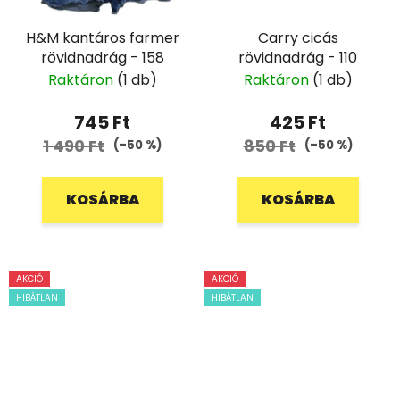
H&M kantáros farmer
Carry cicás
rövidnadrág - 158
rövidnadrág - 110
Raktáron
(1 db)
Raktáron
(1 db)
745 Ft
425 Ft
1 490 Ft
850 Ft
(–50 %)
(–50 %)
KOSÁRBA
KOSÁRBA
AKCIÓ
AKCIÓ
HIBÁTLAN
HIBÁTLAN