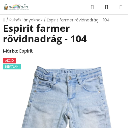
Ugrás
Keresés
KOSÁR
a
fő
Kezdőlap
/
Ruhák lányoknak
/
Espirit farmer rövidnadrág - 104
tartalomhoz
Espirit farmer
rövidnadrág - 104
Márka:
Espirit
AKCIÓ
HIBÁTLAN