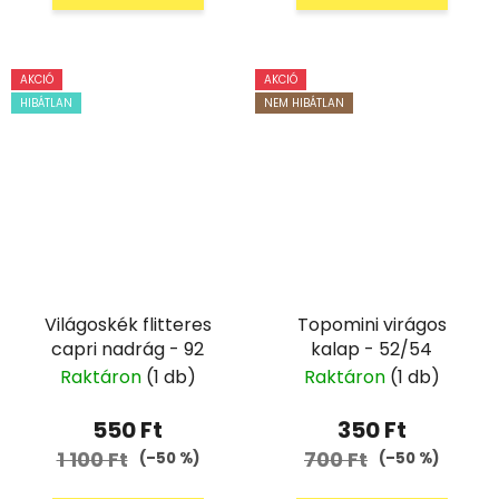
AKCIÓ
AKCIÓ
HIBÁTLAN
NEM HIBÁTLAN
Világoskék flitteres
Topomini virágos
capri nadrág - 92
kalap - 52/54
Raktáron
(1 db)
Raktáron
(1 db)
550 Ft
350 Ft
1 100 Ft
700 Ft
(–50 %)
(–50 %)