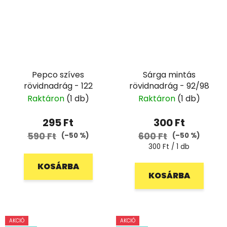
Pepco szíves
Sárga mintás
rövidnadrág - 122
rövidnadrág - 92/98
Raktáron
(1 db)
Raktáron
(1 db)
295 Ft
300 Ft
590 Ft
600 Ft
(–50 %)
(–50 %)
Egységár:
300 Ft / 1 db
KOSÁRBA
KOSÁRBA
AKCIÓ
AKCIÓ