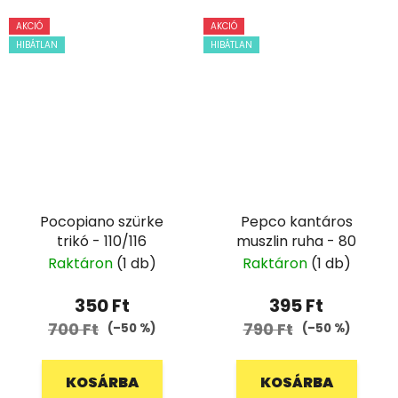
AKCIÓ
AKCIÓ
HIBÁTLAN
HIBÁTLAN
Pocopiano szürke
Pepco kantáros
trikó - 110/116
muszlin ruha - 80
Raktáron
(1 db)
Raktáron
(1 db)
350 Ft
395 Ft
700 Ft
790 Ft
(–50 %)
(–50 %)
KOSÁRBA
KOSÁRBA