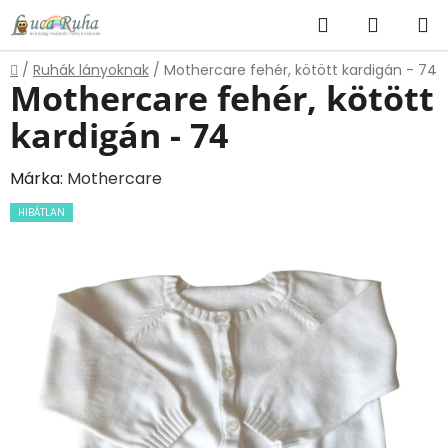
Ugrás
Keresés
KOSÁR
a
fő
Kezdőlap
/
Ruhák lányoknak
/
Mothercare fehér, kötött kardigán - 74
tartalomhoz
Mothercare fehér, kötött
kardigán - 74
Márka:
Mothercare
HIBÁTLAN