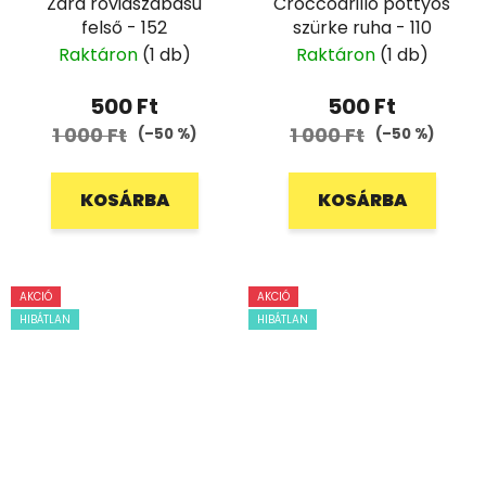
Zara rövidszabású
Croccodrillo pöttyös
felső - 152
szürke ruha - 110
Raktáron
(1 db)
Raktáron
(1 db)
500 Ft
500 Ft
1 000 Ft
1 000 Ft
(–50 %)
(–50 %)
KOSÁRBA
KOSÁRBA
AKCIÓ
AKCIÓ
HIBÁTLAN
HIBÁTLAN