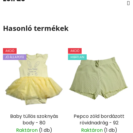
Hasonló termékek
AKCIÓ
AKCIÓ
JÓ ÁLLAPOTÚ
HIBÁTLAN
Baby tüllös szoknyás
Pepco zöld bordázott
body - 80
rövidnadrág - 92
Raktáron
(1 db)
Raktáron
(1 db)