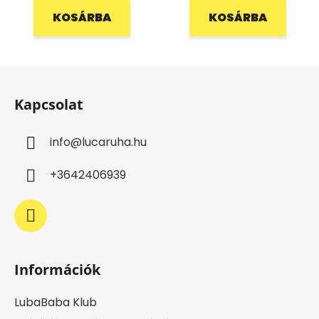
KOSÁRBA
KOSÁRBA
L
á
Kapcsolat
b
l
info
@
lucaruha.hu
é
c
+3642406939
Információk
LubaBaba Klub