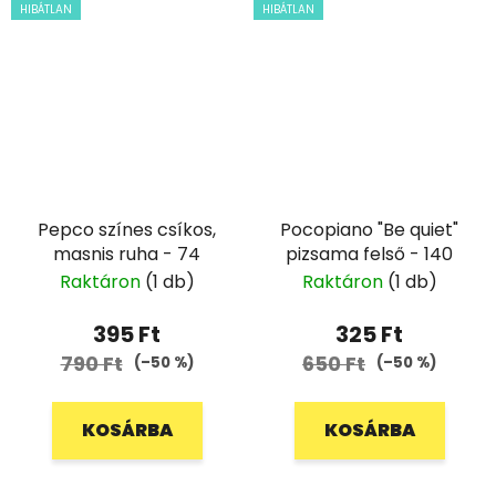
HIBÁTLAN
HIBÁTLAN
Pepco színes csíkos,
Pocopiano "Be quiet"
masnis ruha - 74
pizsama felső - 140
Raktáron
(1 db)
Raktáron
(1 db)
395 Ft
325 Ft
790 Ft
650 Ft
(–50 %)
(–50 %)
KOSÁRBA
KOSÁRBA