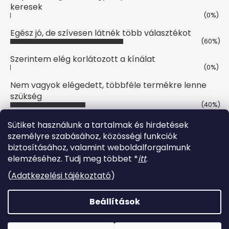
keresek
(0%)
Egész jó, de szívesen látnék több választékot
(60%)
Szerintem elég korlátozott a kínálat
(0%)
Nem vagyok elégedett, többféle termékre lenne
szükség
(40%)
Szavazatok száma:
10
Sütiket használunk a tartalmak és hirdetések
személyre szabásához, közösségi funkciók
biztosításához, valamint weboldalforgalmunk
Online fizetési lehetőséget biztosítunk
elemzéséhez. Tudj meg többet *
itt
.
(
Adatkezelési tájékoztató
)
Beállítások
Shoptet készítette