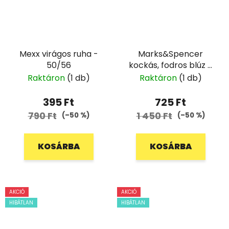
Mexx virágos ruha -
Marks&Spencer
50/56
kockás, fodros blúz -
128
Raktáron
(1 db)
Raktáron
(1 db)
395 Ft
725 Ft
790 Ft
1 450 Ft
(–50 %)
(–50 %)
KOSÁRBA
KOSÁRBA
AKCIÓ
AKCIÓ
HIBÁTLAN
HIBÁTLAN