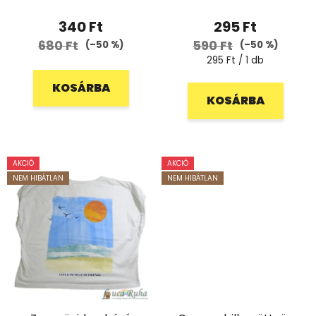
340 Ft
295 Ft
680 Ft
590 Ft
(–50 %)
(–50 %)
Egységár:
295 Ft / 1 db
KOSÁRBA
KOSÁRBA
AKCIÓ
AKCIÓ
NEM HIBÁTLAN
NEM HIBÁTLAN