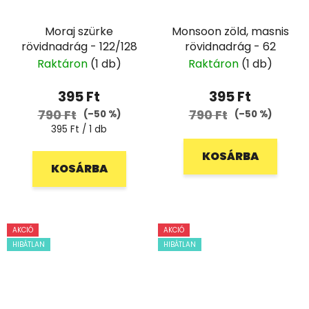
Moraj szürke
Monsoon zöld, masnis
rövidnadrág - 122/128
rövidnadrág - 62
Raktáron
(1 db)
Raktáron
(1 db)
395 Ft
395 Ft
790 Ft
790 Ft
(–50 %)
(–50 %)
Egységár:
395 Ft / 1 db
KOSÁRBA
KOSÁRBA
AKCIÓ
AKCIÓ
HIBÁTLAN
HIBÁTLAN