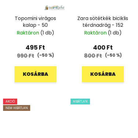
Topomini virágos
Zara sötétkék biciklis
kalap - 50
térdnadrág - 152
Raktáron
(1 db)
Raktáron
(1 db)
495 Ft
400 Ft
990 Ft
800 Ft
(–50 %)
(–50 %)
KOSÁRBA
KOSÁRBA
AKCIÓ
HIBÁTLAN
NEM HIBÁTLAN