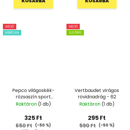
KOSÁRBA
KOSÁRBA
AKCIÓ
AKCIÓ
HIBÁTLAN
ÚJSZERŰ
Pepco világoskék-
Vertbaudet virágos
rózsaszín sport
rövidnadrág - 62
rövidnadrág - 128
Raktáron
(1 db)
Raktáron
(1 db)
325 Ft
295 Ft
650 Ft
590 Ft
(–50 %)
(–50 %)