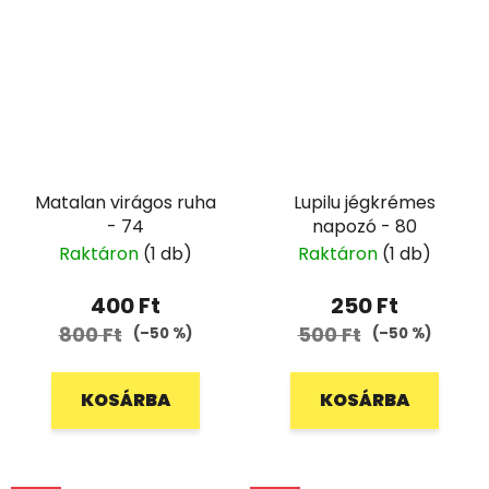
Matalan virágos ruha
Lupilu jégkrémes
- 74
napozó - 80
Raktáron
(1 db)
Raktáron
(1 db)
400 Ft
250 Ft
800 Ft
500 Ft
(–50 %)
(–50 %)
KOSÁRBA
KOSÁRBA