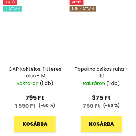
AKCIÓ
AKCIÓ
HIBÁTLAN
NEM HIBÁTLAN
GAP koktélos, flitteres
Topolino csíkos ruha -
felső - M
110
Raktáron
(1 db)
Raktáron
(1 db)
795 Ft
375 Ft
1 590 Ft
750 Ft
(–50 %)
(–50 %)
KOSÁRBA
KOSÁRBA