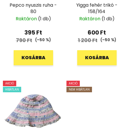
Pepco nyuszis ruha -
Yigga fehér trikó -
80
158/164
Raktáron
(1 db)
Raktáron
(1 db)
395 Ft
600 Ft
790 Ft
1 200 Ft
(–50 %)
(–50 %)
KOSÁRBA
KOSÁRBA
AKCIÓ
AKCIÓ
HIBÁTLAN
NEM HIBÁTLAN