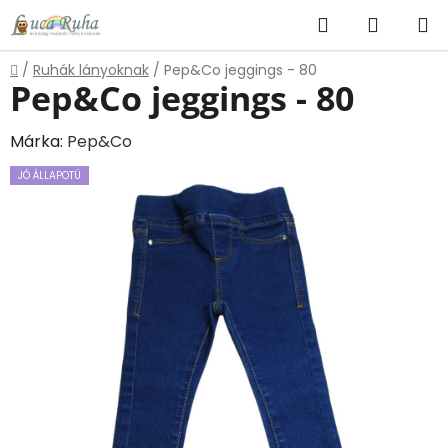
Ugrás
Keresés
KOSÁR
a
fő
Kezdőlap
/
Ruhák lányoknak
/
Pep&Co jeggings - 80
tartalomhoz
Pep&Co jeggings - 80
Márka:
Pep&Co
JÓ ÁLLAPOTÚ