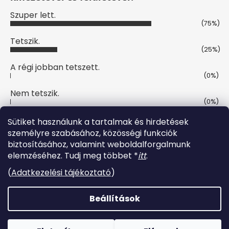
Szuper lett.
(75%)
Tetszik.
(25%)
A régi jobban tetszett.
(0%)
Nem tetszik.
(0%)
Szavazatok száma:
4
Sütiket használunk a tartalmak és hirdetések
személyre szabásához, közösségi funkciók
biztosításához, valamint weboldalforgalmunk
Online fizetési lehetőséget biztosítunk
elemzéséhez. Tudj meg többet *
itt
.
(
Adatkezelési tájékoztató
)
Beállítások
Shoptet készítette