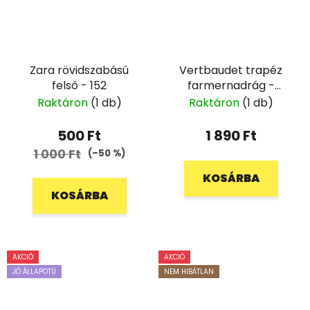
Zara rövidszabású
Vertbaudet trapéz
felső - 152
farmernadrág -
110/116
Raktáron
(1 db)
Raktáron
(1 db)
500 Ft
1 890 Ft
1 000 Ft
(–50 %)
KOSÁRBA
KOSÁRBA
AKCIÓ
AKCIÓ
JÓ ÁLLAPOTÚ
NEM HIBÁTLAN