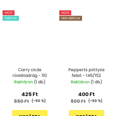
AKCIÓ
AKCIÓ
HIBÁTLAN
NEM HIBÁTLAN
Carry cicás
Pepperts pöttyös
rövidnadrág - 110
felső - 146/152
Raktáron
(1 db)
Raktáron
(1 db)
425 Ft
400 Ft
850 Ft
800 Ft
(–50 %)
(–50 %)