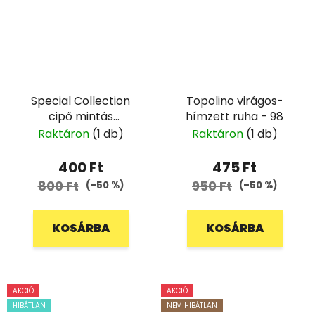
Special Collection
Topolino virágos-
cipő mintás
hímzett ruha - 98
hagymaruha - 104/110
Raktáron
(1 db)
Raktáron
(1 db)
400 Ft
475 Ft
800 Ft
950 Ft
(–50 %)
(–50 %)
KOSÁRBA
KOSÁRBA
AKCIÓ
AKCIÓ
HIBÁTLAN
NEM HIBÁTLAN