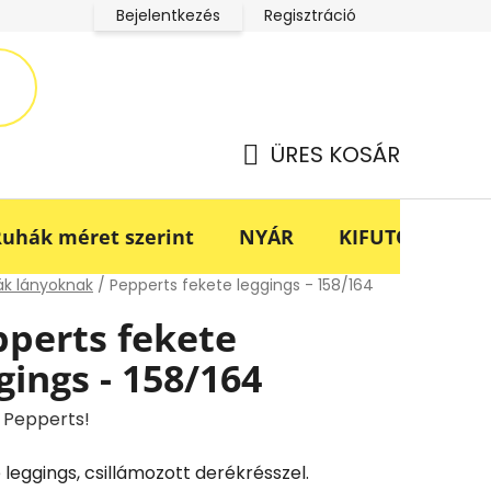
Bejelentkezés
Regisztráció
LucaBaba Klub adatkezelési tájékoztató
Fogyasztóvédel
ÜRES KOSÁR
KOSÁR
uhák méret szerint
NYÁR
KIFUTÓ -70%
lap
k lányoknak
/
Pepperts fekete leggings - 158/164
perts fekete
gings - 158/164
:
Pepperts!
 leggings, csillámozott derékrésszel.