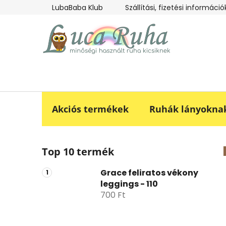
Ugrás
LubaBaba Klub
Szállítási, fizetési információ
a
fő
tartalomhoz
Akciós termékek
Ruhák lányokna
O
Top 10 termék
l
d
Grace feliratos vékony
a
leggings - 110
l
700 Ft
s
ó