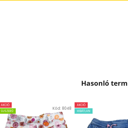
Hasonló ter
AKCIÓ
AKCIÓ
Kód:
8048
ÚJSZERŰ
HIBÁTLAN