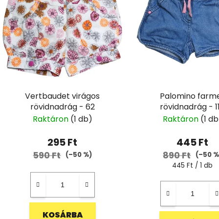
Vertbaudet virágos
Palomino farm
rövidnadrág - 62
rövidnadrág - 1
Raktáron
(1 db)
Raktáron
(1 db
295 Ft
445 Ft
590 Ft
890 Ft
(–50 %)
(–50 %
Egységár:
445 Ft / 1 db
KOSÁRBA