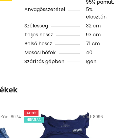
95% pamut,
Anyagösszetétel
5%
elasztán
Szélesség
32 cm
Teljes hossz
93 cm
Belső hossz
71 cm
Mosási hőfok
40
Szárítás gépben
Igen
mékek
AKCIÓ
Kód:
8074
Kód:
8096
HIBÁTLAN