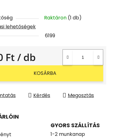
tőség
Raktáron
(1 db)
tási lehetőségek
6199
0 Ft
/ db
gár:
KOSÁRBA
mtatás
Kérdés
Megosztás
ÁRLÓIN
GYORS SZÁLLÍTÁS
1-2 munkanap
ényt