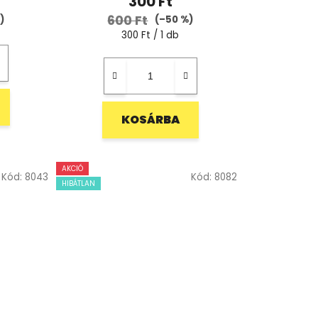
300 Ft
600 Ft
)
(–50 %)
Egységár:
300 Ft / 1 db
KOSÁRBA
AKCIÓ
Kód:
8043
Kód:
8082
HIBÁTLAN