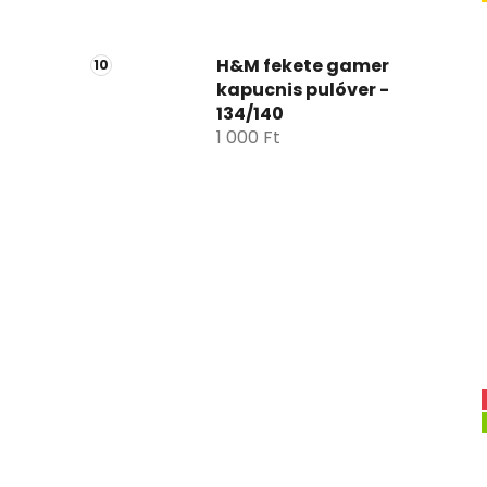
H&M fekete gamer
kapucnis pulóver -
134/140
1 000 Ft