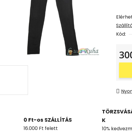
Elérhe
Szállí
Kód:
30
Egysé
Nyo
TÖRZSVÁS
0 Ft-os SZÁLLÍTÁS
K
16.000 Ft felett
10% kedvezm