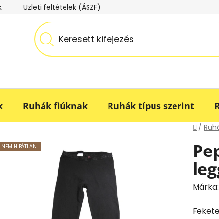
k
Üzleti feltételek (ÁSZF)
Adatkezelési tájékoztató
k
Ruhák fiúknak
Ruhák típus szerint
R
Kezdő
/
Ruhá
Pep
NEM HIBÁTLAN
leg
Márka
Fekete