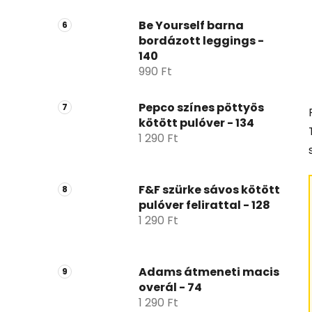
Be Yourself barna
bordázott leggings -
140
990 Ft
Pepco színes pöttyös
kötött pulóver - 134
1 290 Ft
F&F szürke sávos kötött
pulóver felirattal - 128
1 290 Ft
Adams átmeneti macis
overál - 74
1 290 Ft