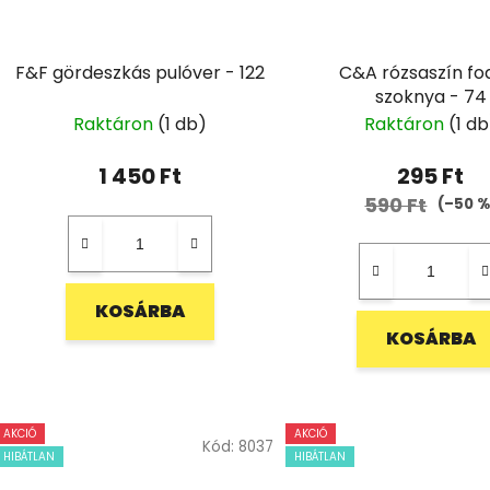
F&F gördeszkás pulóver - 122
C&A rózsaszín fo
szoknya - 74
Raktáron
(1 db)
Raktáron
(1 db
1 450 Ft
295 Ft
590 Ft
(–50 %
KOSÁRBA
KOSÁRBA
AKCIÓ
AKCIÓ
Kód:
8037
HIBÁTLAN
HIBÁTLAN