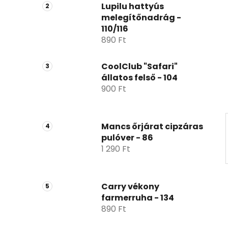
p
Lupilu hattyús
melegítőnadrág -
a
110/116
n
890 Ft
e
l
CoolClub "Safari"
állatos felső - 104
900 Ft
Mancs őrjárat cipzáras
pulóver - 86
1 290 Ft
Carry vékony
farmerruha - 134
890 Ft