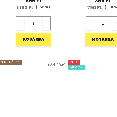
595 Ft
395 Ft
1 190 Ft
790 Ft
(–50 %)
(–50 %
KOSÁRBA
KOSÁRBA
NEM HIBÁTLAN
AKCIÓ
Kód:
6949
HIBÁTLAN