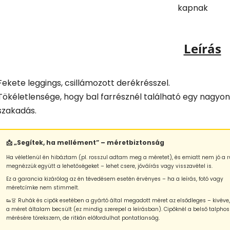
kapnak
Leírás
Fekete leggings, csillámozott derékrésszel.
Tökéletlensége, hogy bal farrésznél található egy nagyon 
szakadás.
📩 „Segítek, ha mellément” – méretbiztonság
Ha véletlenül én hibáztam (pl. rosszul adtam meg a méretet), és emiatt nem jó a r
megnézzük együtt a lehetőségeket – lehet csere, jóváírás vagy visszavétel is.
Ez a garancia kizárólag az én tévedésem esetén érvényes – ha a leírás, fotó vagy
méretcímke nem stimmelt.
👟👗 Ruhák és cipők esetében a gyártó által megadott méret az elsődleges – kivéve
a méret általam becsült (ez mindig szerepel a leírásban). Cipőknél a belső talphos
mérésére törekszem, de ritkán előfordulhat pontatlanság.