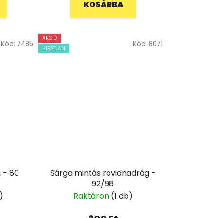
KOSÁRBA
AKCIÓ
Kód:
7485
Kód:
8071
HIBÁTLAN
 - 80
Sárga mintás rövidnadrág -
92/98
)
Raktáron
(1 db)