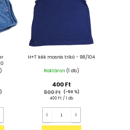
er
H+T kék masnis trikó - 98/104
10
)
Raktáron
(1 db)
400 Ft
800 Ft
)
(–50 %)
Egységár:
400 Ft / 1 db