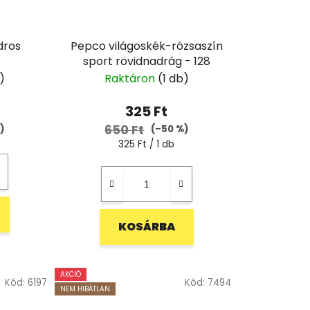
dros
Pepco világoskék-rózsaszín
sport rövidnadrág - 128
)
Raktáron
(1 db)
325 Ft
650 Ft
)
(–50 %)
Egységár:
325 Ft / 1 db
KOSÁRBA
AKCIÓ
Kód:
6197
Kód:
7494
NEM HIBÁTLAN