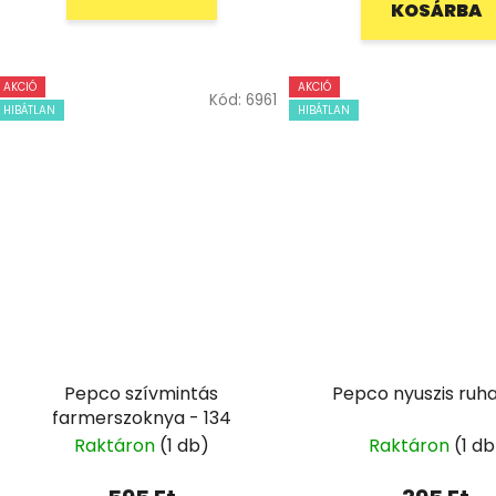
KOSÁRBA
AKCIÓ
AKCIÓ
Kód:
6961
HIBÁTLAN
HIBÁTLAN
Pepco szívmintás
Pepco nyuszis ruha
farmerszoknya - 134
Raktáron
(1 db)
Raktáron
(1 db