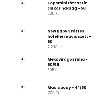
p
Topomini rózsaszín
csíkos nadrág - 50
a
200 Ft
n
e
l
New Baby 3 részes
hófehér macis szett -
50
2 290 Ft
Mexx virágos ruha -
50/56
395 Ft
Macis body - 44/50
700 Ft