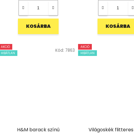
KOSÁRBA
KOSÁRBA
AKCIÓ
AKCIÓ
Kód:
7863
HIBÁTLAN
HIBÁTLAN
H&M barack színű
Világoskék flitteres