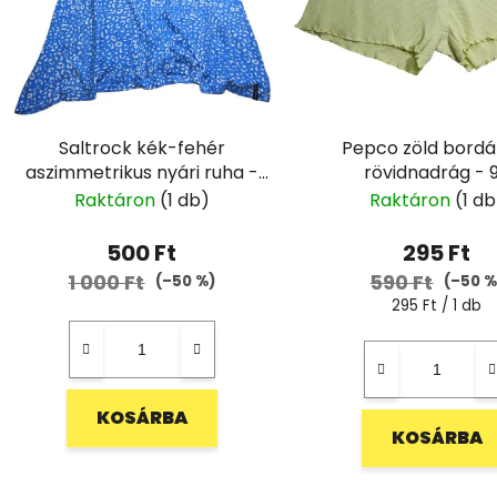
Saltrock kék-fehér
Pepco zöld bordá
aszimmetrikus nyári ruha -
rövidnadrág - 
158
Raktáron
(1 db)
Raktáron
(1 db
500 Ft
295 Ft
1 000 Ft
590 Ft
(–50 %)
(–50 %
Egységár:
295 Ft / 1 db
KOSÁRBA
KOSÁRBA