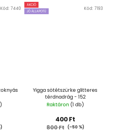
AKCIÓ
Kód:
7440
Kód:
7193
JÓ ÁLLAPOTÚ
szoknyás
Yigga sötétszürke glitteres
térdnadrág - 152
)
Raktáron
(1 db)
400 Ft
800 Ft
)
(–50 %)