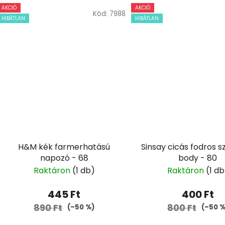
AKCIÓ
AKCIÓ
Kód:
7988
HIBÁTLAN
HIBÁTLAN
H&M kék farmerhatású
Sinsay cicás fodros 
napozó - 68
body - 80
Raktáron
(1 db)
Raktáron
(1 db
445 Ft
400 Ft
890 Ft
800 Ft
(–50 %)
(–50 %