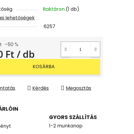
tőség
Raktáron
(1 db)
tási lehetőségek
6257
t
–50 %
0 Ft
/ db
gár:
KOSÁRBA
mtatás
Kérdés
Megosztás
ÁRLÓIN
GYORS SZÁLLÍTÁS
1-2 munkanap
ényt