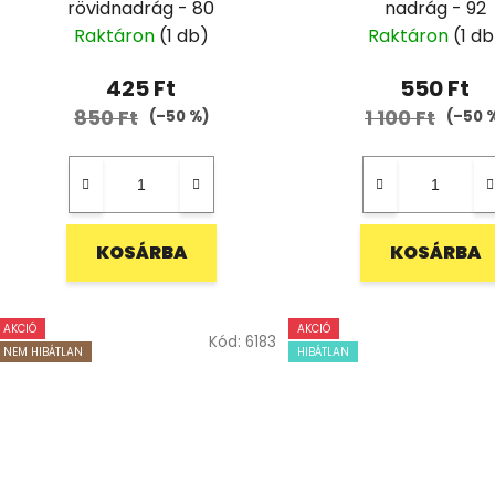
rövidnadrág - 80
nadrág - 92
Raktáron
(1 db)
Raktáron
(1 db
425 Ft
550 Ft
850 Ft
1 100 Ft
(–50 %)
(–50 
KOSÁRBA
KOSÁRBA
AKCIÓ
AKCIÓ
Kód:
6183
NEM HIBÁTLAN
HIBÁTLAN