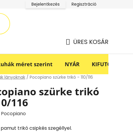
Bejelentkezés
Regisztráció
LucaBaba Klub adatkezelési tájékoztató
Fogyasztóvédel
ÜRES KOSÁR
KOSÁR
uhák méret szerint
NYÁR
KIFUTÓ -70%
lap
k lányoknak
/
Pocopiano szürke trikó - 110/116
opiano szürke trikó
10/116
:
Pocopiano
 pamut trikó csipkés szegéllyel.