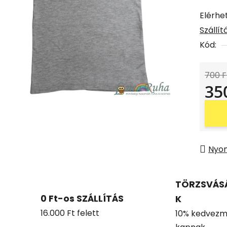
Elérhe
Szállí
Kód:
700 F
35
Egysé
Nyo
TÖRZSVÁS
0 Ft-os SZÁLLÍTÁS
K
16.000 Ft felett
10% kedvezm