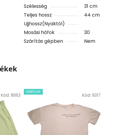
Szélesség
31 cm
Teljes hossz
44 cm
Ujjhossz(Nyaktól)
Mosási hőfok
30
Szárítás gépben
Nem
mékek
HIBÁTLAN
Kód:
8063
Kód:
6017