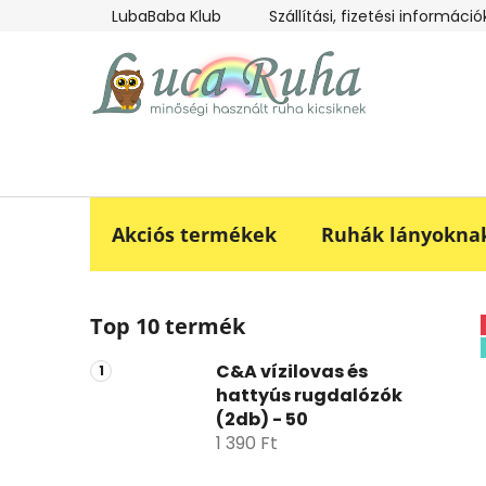
Ugrás
LubaBaba Klub
Szállítási, fizetési információ
a
fő
tartalomhoz
Akciós termékek
Ruhák lányokna
O
Top 10 termék
l
d
C&A vízilovas és
a
hattyús rugdalózók
l
(2db) - 50
s
1 390 Ft
ó