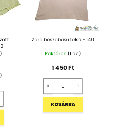
zott
Zara bőszabású felső - 140
92
)
Raktáron
(1 db)
1 450 Ft
)
KOSÁRBA