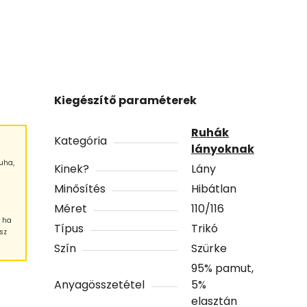
Kiegészítő paraméterek
Ruhák
Kategória
lányoknak
uha,
Kinek?
Lány
Minősítés
Hibátlan
Méret
110/116
, ha
Típus
Trikó
sz
Szín
Szürke
95% pamut,
Anyagösszetétel
5%
elasztán