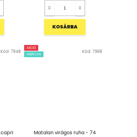
KOSÁRBA
AKCIÓ
Kód:
7948
Kód:
7968
HIBÁTLAN
 capri
Matalan virágos ruha - 74