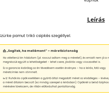
kapnak
Leírás
Szürke pamut trikó csipkés szegéllyel.
📩 „Segítek, ha mellément” – méretbiztonság
Ha véletlenül én hibáztam (pl. rosszul adtam meg a méretet), és emiatt nem jó a r
megnézzük együtt a lehetőségeket – lehet csere, jóváírás vagy visszavétel is.
Ez a garancia kizárólag az én tévedésem esetén érvényes – ha a leírás, fotó vagy
méretcímke nem stimmelt.
👟👗 Ruhák és cipők esetében a gyártó által megadott méret az elsődleges – kivéve
a méret általam becsült (ez mindig szerepel a leírásban). Cipőknél a belső talphos
mérésére törekszem, de ritkán előfordulhat pontatlanság.