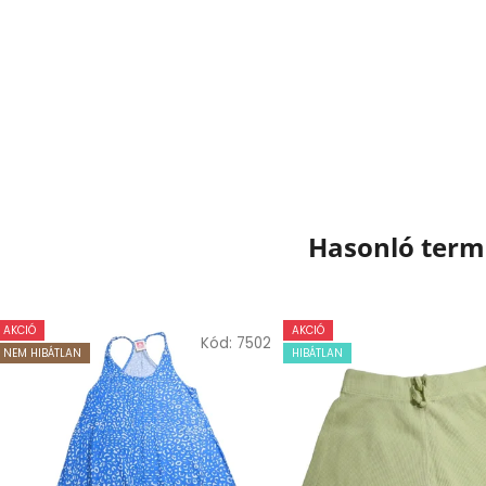
Hasonló ter
AKCIÓ
AKCIÓ
Kód:
7502
NEM HIBÁTLAN
HIBÁTLAN