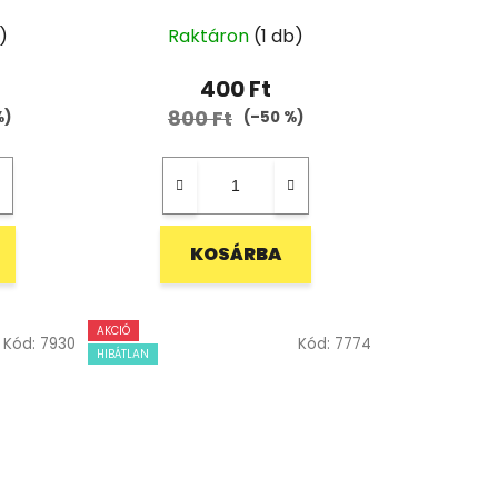
)
Raktáron
(1 db)
400 Ft
800 Ft
%)
(–50 %)
KOSÁRBA
AKCIÓ
Kód:
7930
Kód:
7774
HIBÁTLAN