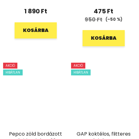
1 890 Ft
475 Ft
950 Ft
(–50 %)
KOSÁRBA
KOSÁRBA
AKCIÓ
AKCIÓ
HIBÁTLAN
HIBÁTLAN
Pepco zöld bordázott
GAP koktélos, flitteres