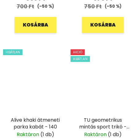
700 Ft
750 Ft
(–50 %)
(–50 %)
KOSÁRBA
KOSÁRBA
HIBÁTLAN
AKCIÓ
HIBÁTLAN
Alive khaki átmeneti
TU geometrikus
parka kabát - 140
mintás sport trikó -
122
Raktáron
(1 db)
Raktáron
(1 db)