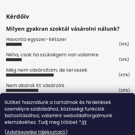
Kérdőív
Milyen gyakran szoktál vásárolni nálunk?
Havonta egyszer-kétszer
(14%)
Néha, csak ha szükségem van valamire
(14%)
Még nem vásároltam, de tervezek
(43%)
Nem akarok itt vásárolni.
(29%)
Szavazatok száma:
7
Sütiket használunk a tartalmak és hirdetések
személyre szabásához, közösségi funkciók
biztosításához, valamint weboldalforgalmunk
Online fizetési lehetőséget biztosítunk
elemzéséhez. Tudj meg többet *
itt
.
(
Adatkezelési tájékoztató
)