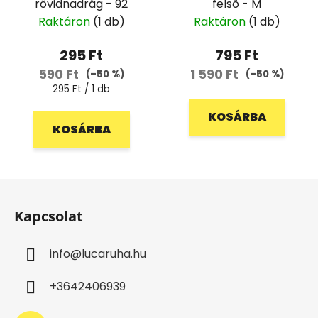
rövidnadrág - 92
felső - M
Raktáron
(1 db)
Raktáron
(1 db)
295 Ft
795 Ft
590 Ft
1 590 Ft
(–50 %)
(–50 %)
Egységár:
295 Ft / 1 db
KOSÁRBA
KOSÁRBA
L
á
Kapcsolat
b
l
info
@
lucaruha.hu
é
c
+3642406939