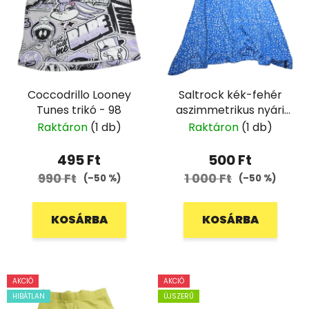
Coccodrillo Looney
Saltrock kék-fehér
Tunes trikó - 98
aszimmetrikus nyári
ruha - 158
Raktáron
(1 db)
Raktáron
(1 db)
495 Ft
500 Ft
990 Ft
1 000 Ft
(–50 %)
(–50 %)
KOSÁRBA
KOSÁRBA
AKCIÓ
AKCIÓ
HIBÁTLAN
ÚJSZERŰ