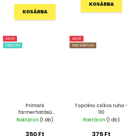
KOSÁRBA
KOSÁRBA
AKCIÓ
AKCIÓ
HIBÁTLAN
NEM HIBÁTLAN
Primark
Topolino csíkos ruha -
farmerhatású
110
rövidnadrág - 74
Raktáron
(1 db)
Raktáron
(1 db)
350 Ft
375 Ft