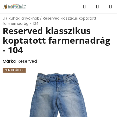
Ugrás
Keresés
KOSÁR
a
fő
Kezdőlap
/
Ruhák lányoknak
/
Reserved klasszikus koptatott
tartalomhoz
farmernadrág - 104
Reserved klasszikus
koptatott farmernadrág
- 104
Márka:
Reserved
NEM HIBÁTLAN