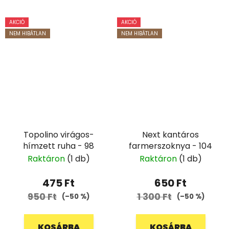
AKCIÓ
AKCIÓ
NEM HIBÁTLAN
NEM HIBÁTLAN
Topolino virágos-
Next kantáros
hímzett ruha - 98
farmerszoknya - 104
Raktáron
(1 db)
Raktáron
(1 db)
475 Ft
650 Ft
950 Ft
1 300 Ft
(–50 %)
(–50 %)
KOSÁRBA
KOSÁRBA