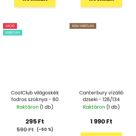
AKCIÓ
NEM HIBÁTLAN
HIBÁTLAN
CoolClub világoskék
Canterbury vízálló
fodros szoknya - 80
dzseki - 128/134
Raktáron
(1 db)
Raktáron
(1 db)
295 Ft
1 990 Ft
590 Ft
(–50 %)