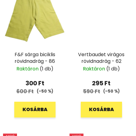
F&F sárga biciklis
Vertbaudet virágos
rövidnadrág - 86
rövidnadrág - 62
Raktáron
(1 db)
Raktáron
(1 db)
300 Ft
295 Ft
600 Ft
590 Ft
(–50 %)
(–50 %)
KOSÁRBA
KOSÁRBA