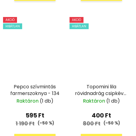
AKCIÓ
AKCIÓ
HIBÁTLAN
HIBÁTLAN
Pepco szívmintás
Topomini lila
farmerszoknya - 134
rövidnadrág csipkével
- 62
Raktáron
(1 db)
Raktáron
(1 db)
595 Ft
400 Ft
1 190 Ft
800 Ft
(–50 %)
(–50 %)