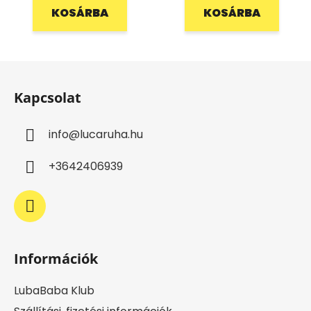
KOSÁRBA
KOSÁRBA
L
á
Kapcsolat
b
l
info
@
lucaruha.hu
é
c
+3642406939
Információk
LubaBaba Klub