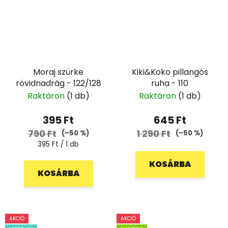
Moraj szürke
Kiki&Koko pillangós
rövidnadrág - 122/128
ruha - 110
Raktáron
(1 db)
Raktáron
(1 db)
395 Ft
645 Ft
790 Ft
1 290 Ft
(–50 %)
(–50 %)
Egységár:
395 Ft / 1 db
KOSÁRBA
KOSÁRBA
AKCIÓ
AKCIÓ