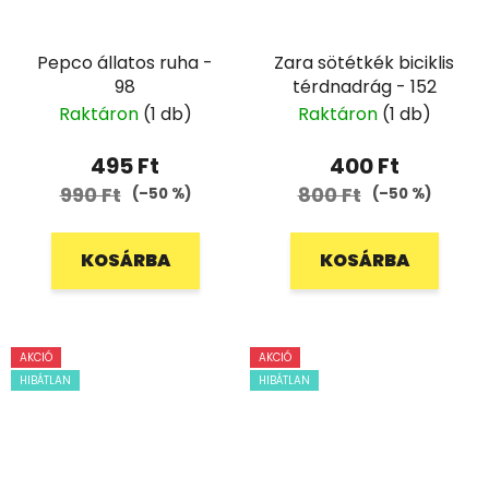
Pepco állatos ruha -
Zara sötétkék biciklis
98
térdnadrág - 152
Raktáron
(1 db)
Raktáron
(1 db)
495 Ft
400 Ft
990 Ft
800 Ft
(–50 %)
(–50 %)
KOSÁRBA
KOSÁRBA
AKCIÓ
AKCIÓ
HIBÁTLAN
HIBÁTLAN