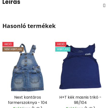
Leírás
Hasonló termékek
AKCIÓ
AKCIÓ
NEM HIBÁTLAN
HIBÁTLAN
Next kantáros
H+T kék masnis trikó -
farmerszoknya - 104
98/104