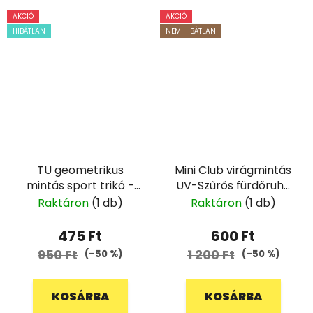
AKCIÓ
AKCIÓ
HIBÁTLAN
NEM HIBÁTLAN
TU geometrikus
Mini Club virágmintás
mintás sport trikó -
UV-Szűrős fürdőruha
122
- 92
Raktáron
(1 db)
Raktáron
(1 db)
475 Ft
600 Ft
950 Ft
1 200 Ft
(–50 %)
(–50 %)
KOSÁRBA
KOSÁRBA