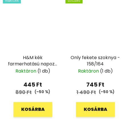
HIBÁTLAN
ÚJSZERŰ
H&M kék
Only fekete szoknya -
farmerhatású napozó
158/164
- 68
Raktáron
(1 db)
Raktáron
(1 db)
445 Ft
745 Ft
890 Ft
1 490 Ft
(–50 %)
(–50 %)
KOSÁRBA
KOSÁRBA