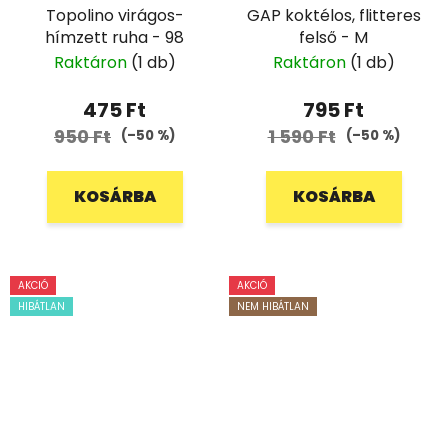
Topolino virágos-
GAP koktélos, flitteres
hímzett ruha - 98
felső - M
Raktáron
(1 db)
Raktáron
(1 db)
475 Ft
795 Ft
950 Ft
1 590 Ft
(–50 %)
(–50 %)
KOSÁRBA
KOSÁRBA
AKCIÓ
AKCIÓ
HIBÁTLAN
NEM HIBÁTLAN