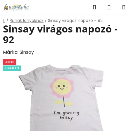
Ugrás
Keresés
KOSÁR
a
fő
Kezdőlap
/
Ruhák lányoknak
/
Sinsay virágos napozó - 92
tartalomhoz
Sinsay virágos napozó -
92
Márka:
Sinsay
AKCIÓ
HIBÁTLAN