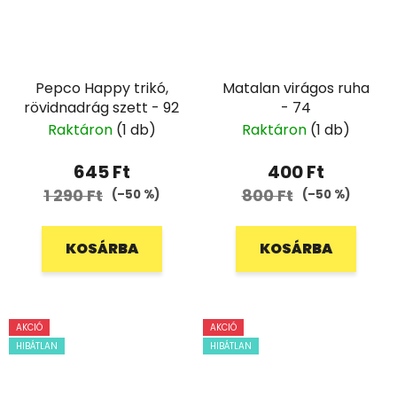
Pepco Happy trikó,
Matalan virágos ruha
rövidnadrág szett - 92
- 74
Raktáron
(1 db)
Raktáron
(1 db)
645 Ft
400 Ft
1 290 Ft
800 Ft
(–50 %)
(–50 %)
KOSÁRBA
KOSÁRBA
AKCIÓ
AKCIÓ
HIBÁTLAN
HIBÁTLAN