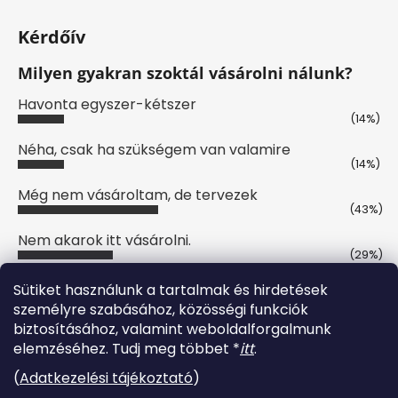
Kérdőív
Milyen gyakran szoktál vásárolni nálunk?
Havonta egyszer-kétszer
(14%)
Néha, csak ha szükségem van valamire
(14%)
Még nem vásároltam, de tervezek
(43%)
Nem akarok itt vásárolni.
(29%)
Szavazatok száma:
7
Sütiket használunk a tartalmak és hirdetések
személyre szabásához, közösségi funkciók
biztosításához, valamint weboldalforgalmunk
Online fizetési lehetőséget biztosítunk
elemzéséhez. Tudj meg többet *
itt
.
(
Adatkezelési tájékoztató
)