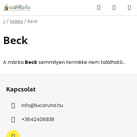
Ugrás
Keresés
KOSÁR
a
fő
Kezdőlap
/
Márka
/
Beck
tartalomhoz
Beck
A márka
Beck
semmilyen terméke nem található...
L
á
Kapcsolat
b
l
info
@
lucaruha.hu
é
c
+3642406939