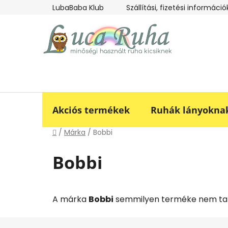
Ugrás
LubaBaba Klub
Szállítási, fizetési információ
a
fő
tartalomhoz
Akciós termékek
Ruhák lányokna
Kezdőlap
/
Márka
/
Bobbi
Bobbi
A márka
Bobbi
semmilyen terméke nem talá