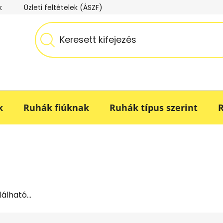
k
Üzleti feltételek (ÁSZF)
Adatkezelési tájékoztató
k
Ruhák fiúknak
Ruhák típus szerint
R
lható...