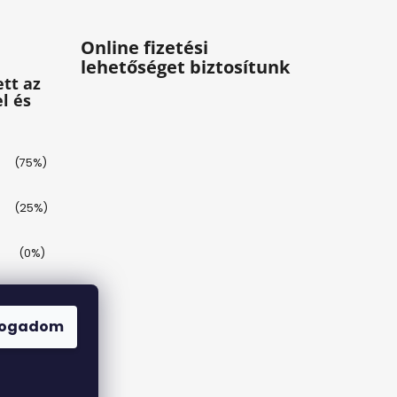
Online fizetési
lehetőséget biztosítunk
tt az
l és
(75%)
(25%)
(0%)
(0%)
fogadom