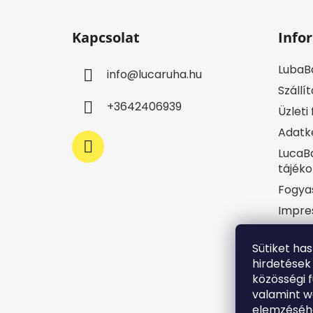
L
á
Kapcsolat
Info
b
l
LubaB
info
@
lucaruha.hu
é
Szállít
c
+3642406939
Üzleti
Adatke
LucaBa
tájéko
Fogya
Impre
Jogi n
Sütiket ha
Süti t
hirdetések
Írj ne
közösségi f
Rende
valamint 
elemzéséhe