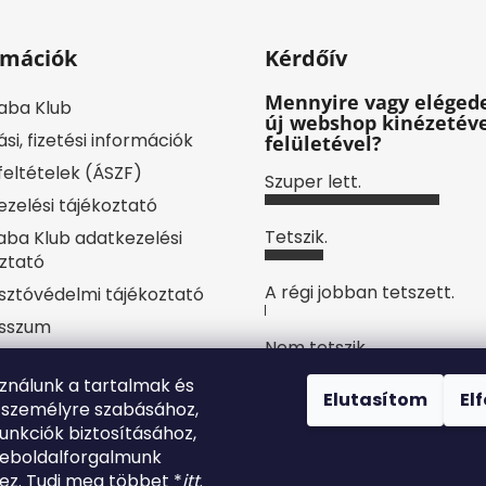
rmációk
Kérdőív
Mennyire vagy elégede
aba Klub
új webshop kinézetéve
ási, fizetési információk
felületével?
 feltételek (ÁSZF)
Szuper lett.
zelési tájékoztató
Tetszik.
ba Klub adatkezelési
ztató
A régi jobban tetszett.
sztóvédelmi tájékoztató
sszum
Nem tetszik.
yilatkozat
sználunk a tartalmak és
ájékoztató
Szavazatok száma:
4
Elutasítom
El
 személyre szabásához,
künk
unkciók biztosításához,
lésem
weboldalforgalmunk
z. Tudj meg többet *
itt
.