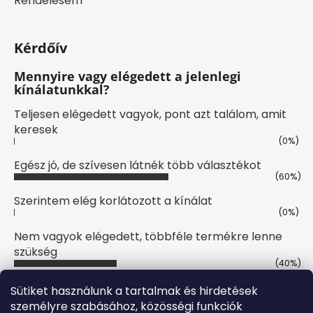
Rendelésem
Kérdőív
Mennyire vagy elégedett a jelenlegi
kínálatunkkal?
Teljesen elégedett vagyok, pont azt találom, amit
keresek
(0%)
Egész jó, de szívesen látnék több választékot
(60%)
Szerintem elég korlátozott a kínálat
(0%)
Nem vagyok elégedett, többféle termékre lenne
szükség
(40%)
Szavazatok száma:
10
Sütiket használunk a tartalmak és hirdetések
személyre szabásához, közösségi funkciók