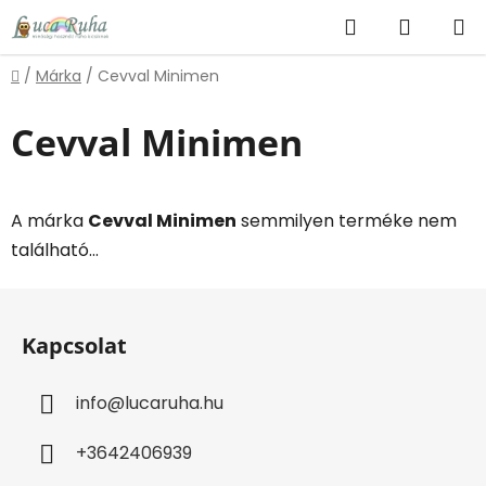
Ugrás
Keresés
KOSÁR
a
fő
Kezdőlap
/
Márka
/
Cevval Minimen
tartalomhoz
Cevval Minimen
A márka
Cevval Minimen
semmilyen terméke nem
található...
L
á
Kapcsolat
b
l
info
@
lucaruha.hu
é
c
+3642406939