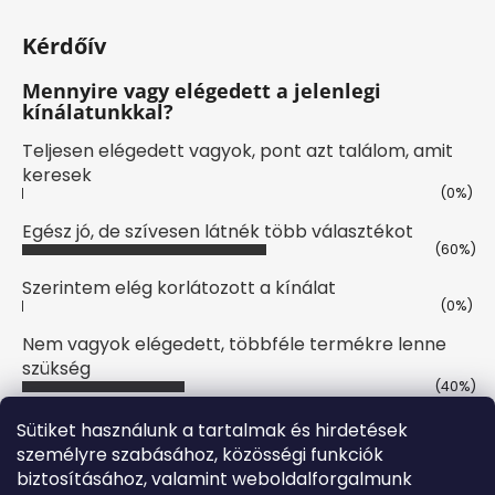
Kérdőív
Mennyire vagy elégedett a jelenlegi
kínálatunkkal?
Teljesen elégedett vagyok, pont azt találom, amit
keresek
(0%)
Egész jó, de szívesen látnék több választékot
(60%)
Szerintem elég korlátozott a kínálat
(0%)
Nem vagyok elégedett, többféle termékre lenne
szükség
(40%)
Szavazatok száma:
10
Sütiket használunk a tartalmak és hirdetések
személyre szabásához, közösségi funkciók
biztosításához, valamint weboldalforgalmunk
Online fizetési lehetőséget biztosítunk