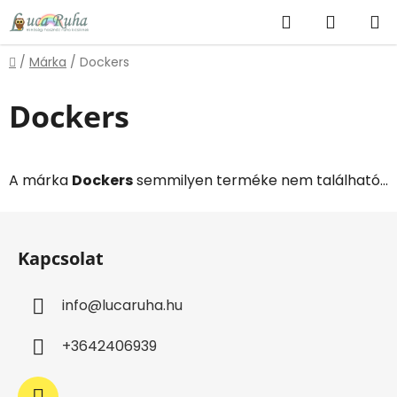
Ugrás
Keresés
KOSÁR
a
fő
Kezdőlap
/
Márka
/
Dockers
tartalomhoz
Dockers
A márka
Dockers
semmilyen terméke nem található...
L
á
Kapcsolat
b
l
info
@
lucaruha.hu
é
c
+3642406939