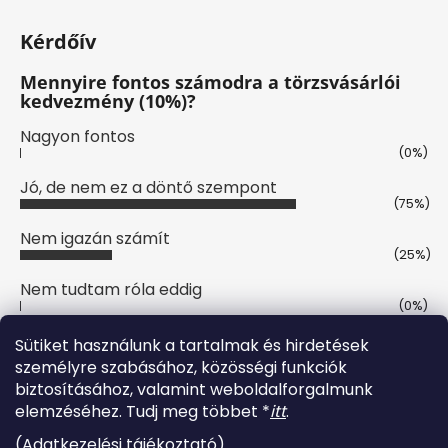
Kérdőív
Mennyire fontos számodra a törzsvásárlói
kedvezmény (10%)?
Nagyon fontos
(0%)
Jó, de nem ez a döntő szempont
(75%)
Nem igazán számít
(25%)
Nem tudtam róla eddig
(0%)
Szavazatok száma:
8
Sütiket használunk a tartalmak és hirdetések
személyre szabásához, közösségi funkciók
biztosításához, valamint weboldalforgalmunk
Online fizetési lehetőséget biztosítunk
elemzéséhez. Tudj meg többet *
itt
.
(
Adatkezelési tájékoztató
)