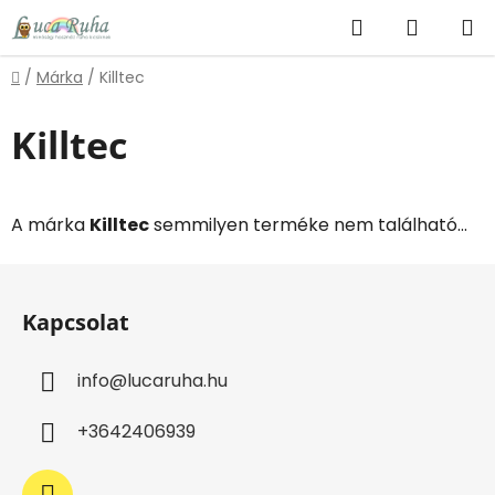
Ugrás
Keresés
KOSÁR
a
fő
Kezdőlap
/
Márka
/
Killtec
tartalomhoz
Killtec
A márka
Killtec
semmilyen terméke nem található...
L
á
Kapcsolat
b
l
info
@
lucaruha.hu
é
c
+3642406939