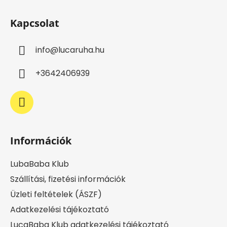
L
t
á
a
Kapcsolat
b
i
l
r
info
@
lucaruha.hu
é
á
c
n
+3642406939
y
í
t
á
s
e
Információk
l
e
LubaBaba Klub
m
e
Szállítási, fizetési információk
i
Üzleti feltételek (ÁSZF)
Adatkezelési tájékoztató
LucaBaba Klub adatkezelési tájékoztató