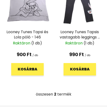
é
k
k
r
e
e
k
n
l
d
Looney Tunes Tapsi és
Looney Tunes Tapsis
i
e
Lola póló - 146
vastagabb leggings -
s
z
98/104
Raktáron
(1 db)
Raktáron
(1 db)
t
é
á
s
900 Ft
990 Ft
/ db
/ db
j
e
a
KOSÁRBA
KOSÁRBA
összesen
2
termék
L
i
s