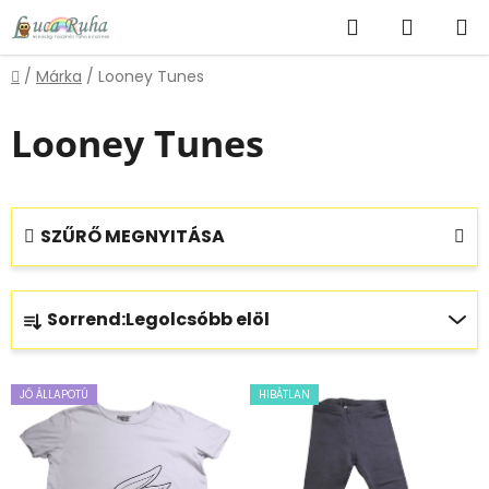
Ugrás
Keresés
KOSÁR
a
fő
Kezdőlap
/
Márka
/
Looney Tunes
tartalomhoz
Looney Tunes
SZŰRŐ MEGNYITÁSA
T
Sorrend:
Legolcsóbb elöl
e
r
T
m
JÓ ÁLLAPOTÚ
HIBÁTLAN
e
é
r
k
m
e