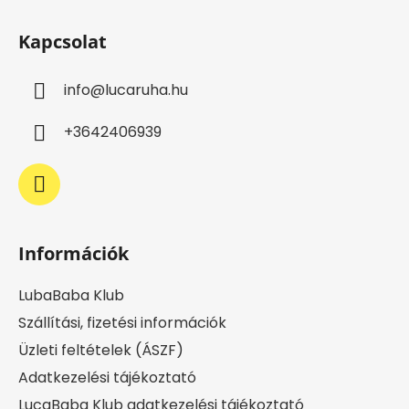
L
t
á
a
Kapcsolat
b
i
l
r
info
@
lucaruha.hu
é
á
c
n
+3642406939
y
í
t
á
s
e
Információk
l
e
LubaBaba Klub
m
e
Szállítási, fizetési információk
i
Üzleti feltételek (ÁSZF)
Adatkezelési tájékoztató
LucaBaba Klub adatkezelési tájékoztató