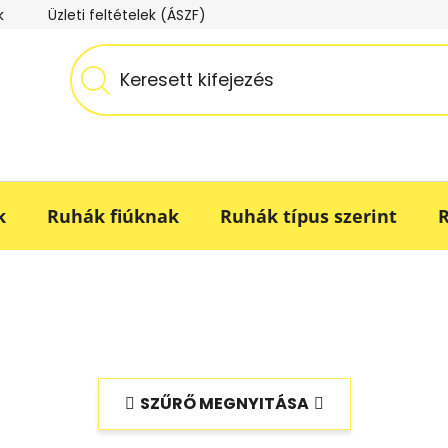
k
Üzleti feltételek (ÁSZF)
Adatkezelési tájékoztató
k
Ruhák fiúknak
Ruhák típus szerint
R
SZŰRŐ MEGNYITÁSA