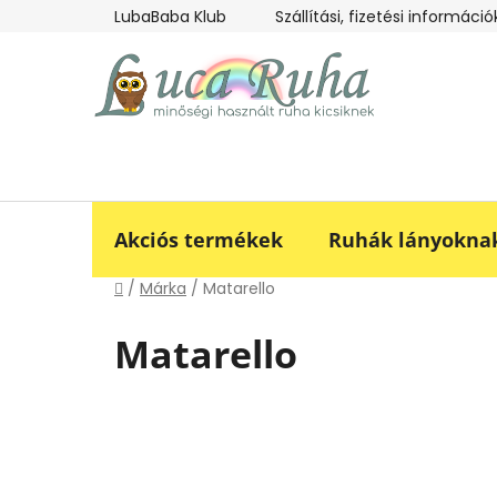
Ugrás
LubaBaba Klub
Szállítási, fizetési információ
a
fő
tartalomhoz
Akciós termékek
Ruhák lányokna
Kezdőlap
/
Márka
/
Matarello
Matarello