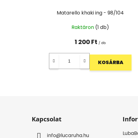
a
Matarello khaki ing - 98/104
Raktáron
(1 db)
1 200 Ft
/ db
KOSÁRBA
L
á
Kapcsolat
Info
b
l
LubaB
info
@
lucaruha.hu