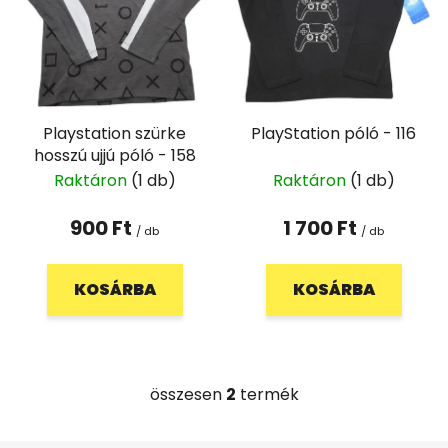
é
k
k
r
e
e
k
n
l
d
Playstation szürke
PlayStation póló - 116
i
e
hosszú ujjú póló - 158
s
z
Raktáron
(1 db)
Raktáron
(1 db)
t
é
á
s
900 Ft
1 700 Ft
/ db
/ db
j
e
a
KOSÁRBA
KOSÁRBA
összesen
2
termék
L
i
s