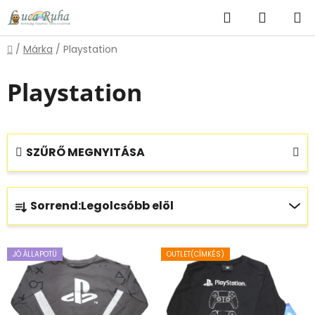
Ugrás
Keresés
KOSÁR
a
fő
Kezdőlap
/
Márka
/
Playstation
tartalomhoz
Playstation
SZŰRŐ MEGNYITÁSA
T
Sorrend:
Legolcsóbb elöl
e
r
T
m
JÓ ÁLLAPOTÚ
OUTLET(CÍMKÉS)
e
é
r
k
m
e