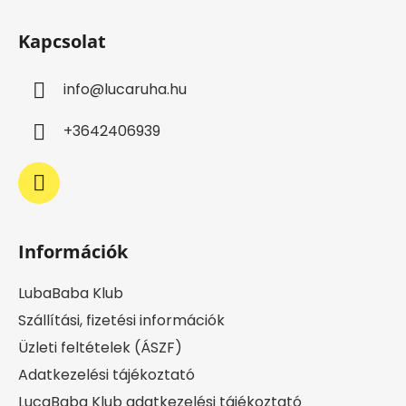
L
t
á
a
Kapcsolat
b
i
l
r
info
@
lucaruha.hu
é
á
c
n
+3642406939
y
í
t
á
s
e
Információk
l
e
LubaBaba Klub
m
e
Szállítási, fizetési információk
i
Üzleti feltételek (ÁSZF)
Adatkezelési tájékoztató
LucaBaba Klub adatkezelési tájékoztató