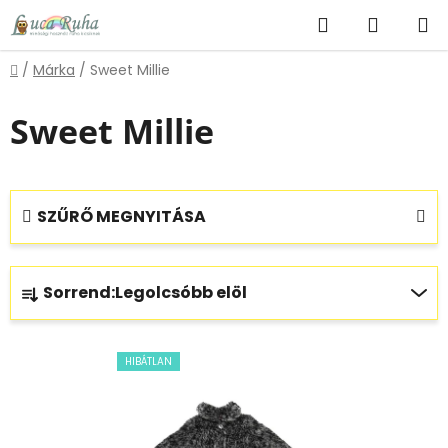
Ugrás
Keresés
KOSÁR
a
fő
Kezdőlap
/
Márka
/
Sweet Millie
tartalomhoz
Sweet Millie
SZŰRŐ MEGNYITÁSA
T
Sorrend:
Legolcsóbb elöl
e
r
T
m
HIBÁTLAN
e
é
r
k
m
e