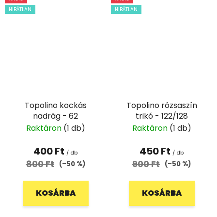
HIBÁTLAN
HIBÁTLAN
Topolino kockás
Topolino rózsaszín
nadrág - 62
trikó - 122/128
Raktáron
(1 db)
Raktáron
(1 db)
400 Ft
450 Ft
/ db
/ db
800 Ft
900 Ft
(–50 %)
(–50 %)
KOSÁRBA
KOSÁRBA