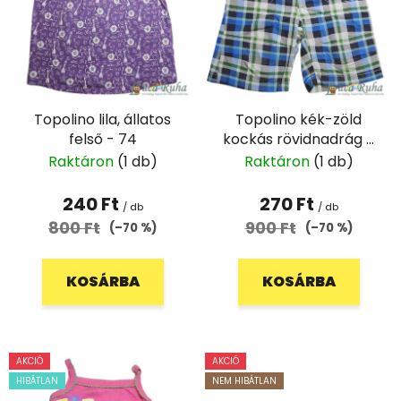
é
k
k
r
e
e
k
n
l
d
Topolino lila, állatos
Topolino kék-zöld
i
e
felső - 74
kockás rövidnadrág -
s
z
80
Raktáron
(1 db)
Raktáron
(1 db)
t
é
á
s
240 Ft
270 Ft
/ db
/ db
j
e
800 Ft
900 Ft
(–70 %)
(–70 %)
a
KOSÁRBA
KOSÁRBA
AKCIÓ
AKCIÓ
HIBÁTLAN
NEM HIBÁTLAN