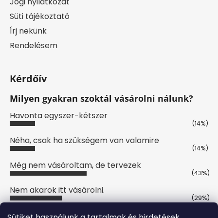
Jogi nyilatkozat
Süti tájékoztató
Írj nekünk
Rendelésem
Kérdőív
Milyen gyakran szoktál vásárolni nálunk?
Havonta egyszer-kétszer
(14%)
Néha, csak ha szükségem van valamire
(14%)
Még nem vásároltam, de tervezek
(43%)
Nem akarok itt vásárolni.
(29%)
Szavazatok száma:
7
Sütiket használunk a tartalmak és hirdetések