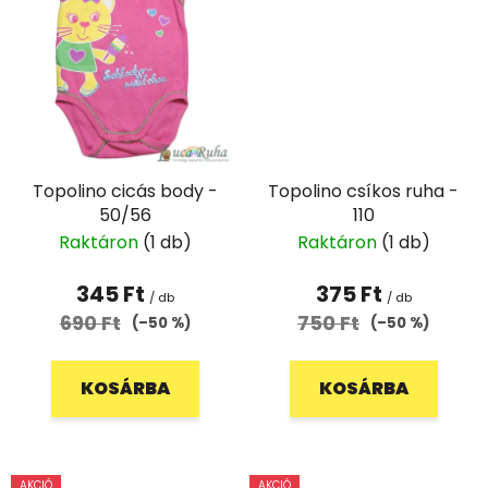
Topolino cicás body -
Topolino csíkos ruha -
50/56
110
Raktáron
(1 db)
Raktáron
(1 db)
345 Ft
375 Ft
/ db
/ db
690 Ft
750 Ft
(–50 %)
(–50 %)
KOSÁRBA
KOSÁRBA
AKCIÓ
AKCIÓ