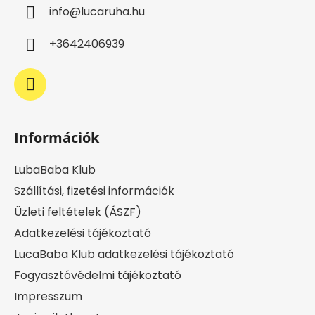
l
í
info
@
lucaruha.hu
é
t
c
á
+3642406939
s
e
l
e
m
e
Információk
i
LubaBaba Klub
Szállítási, fizetési információk
Üzleti feltételek (ÁSZF)
Adatkezelési tájékoztató
LucaBaba Klub adatkezelési tájékoztató
Fogyasztóvédelmi tájékoztató
Impresszum