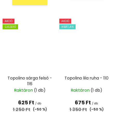
AKCIÓ
AKCIÓ
ÚJSZERŰ
HIBÁTLAN
Topolino sárga felső -
Topolino lila ruha - 110
116
Raktáron
(1 db)
Raktáron
(1 db)
625 Ft
675 Ft
/ db
/ db
1 250 Ft
1 350 Ft
(–50 %)
(–50 %)