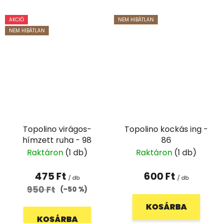
AKCIÓ
NEM HIBÁTLAN
NEM HIBÁTLAN
Topolino virágos-
Topolino kockás ing -
hímzett ruha - 98
86
Raktáron
(1 db)
Raktáron
(1 db)
475 Ft
600 Ft
/ db
/ db
950 Ft
(–50 %)
KOSÁRBA
KOSÁRBA