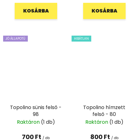
KOSÁRBA
KOSÁRBA
JÓ ÁLLAPOTÚ
HIBÁTLAN
Topolino sünis felső -
Topolino hímzett
98
felső - 80
Raktáron
(1 db)
Raktáron
(1 db)
700 Ft
800 Ft
/ db
/ db