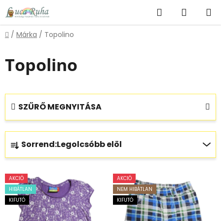
Ugrás
Keresés
KOSÁR
a
fő
Kezdőlap
/
Márka
/
Topolino
tartalomhoz
Topolino
SZŰRŐ MEGNYITÁSA
T
Sorrend:
Legolcsóbb elöl
e
r
T
m
AKCIÓ
AKCIÓ
e
é
HIBÁTLAN
NEM HIBÁTLAN
r
k
KIFUTÓ
KIFUTÓ
m
e