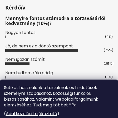
Kérdőív
Mennyire fontos számodra a törzsvásárlói
kedvezmény (10%)?
Nagyon fontos
(0%)
Jó, de nem ez a döntő szempont
(75%)
Nem igazán számít
(25%)
Nem tudtam róla eddig
(0%)
Szavazatok száma:
8
Sütiket használunk a tartalmak és hirdetések
személyre szabásához, közösségi funkciók
biztosításához, valamint weboldalforgalmunk
Online fizetési lehetőséget biztosítunk
elemzéséhez. Tudj meg többet *
itt
.
(
Adatkezelési tájékoztató
)