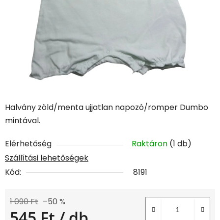
Halvány zöld/menta ujjatlan napozó/romper Dumbo
mintával.
Elérhetőség
Raktáron
(1 db)
Szállítási lehetőségek
Kód:
8191
1 090 Ft
–50 %
545 Ft
/ db