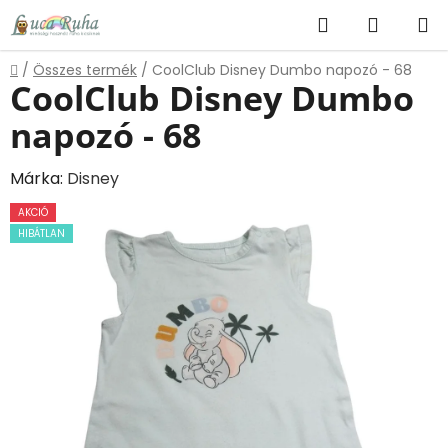
Ugrás
Keresés
KOSÁR
a
fő
Kezdőlap
/
Összes termék
/
CoolClub Disney Dumbo napozó - 68
tartalomhoz
CoolClub Disney Dumbo
napozó - 68
Márka:
Disney
AKCIÓ
HIBÁTLAN