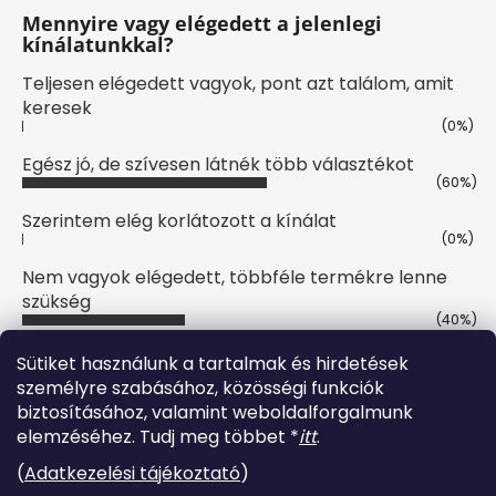
Mennyire vagy elégedett a jelenlegi
kínálatunkkal?
Teljesen elégedett vagyok, pont azt találom, amit
keresek
(0%)
Egész jó, de szívesen látnék több választékot
(60%)
Szerintem elég korlátozott a kínálat
(0%)
Nem vagyok elégedett, többféle termékre lenne
szükség
(40%)
Szavazatok száma:
10
Sütiket használunk a tartalmak és hirdetések
személyre szabásához, közösségi funkciók
biztosításához, valamint weboldalforgalmunk
Online fizetési lehetőséget biztosítunk
elemzéséhez. Tudj meg többet *
itt
.
(
Adatkezelési tájékoztató
)