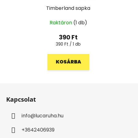
Timberland sapka
Raktáron
(1 db)
390 Ft
Egységár:
390 Ft / 1 db
KOSÁRBA
L
á
Kapcsolat
b
l
info
@
lucaruha.hu
é
c
+3642406939