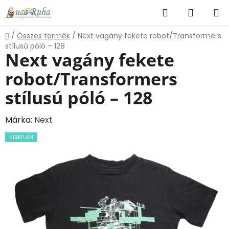
Ugrás
Keresés
KOSÁR
a
fő
Kezdőlap
/
Összes termék
/
Next vagány fekete robot/Transformers
tartalomhoz
stílusú póló – 128
Next vagány fekete
robot/Transformers
stílusú póló – 128
Márka:
Next
HIBÁTLAN