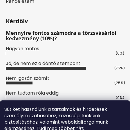
Rendelésem
Kérdőív
Mennyire fontos számodra a törzsvásárlói
kedvezmény (10%)?
Nagyon fontos
(0%)
Jó, de nem ez a döntő szempont
(75%)
Nem igazán számít
(25%)
Nem tudtam róla eddig
(0%)
Szavazatok száma:
8
Sütiket használunk a tartalmak és hirdetések
személyre szabásához, közösségi funkciók
biztosításához, valamint weboldalforgalmunk
Online fizetési lehetőséget biztosítunk
elemzéséhez. Tudj meg többet *
itt
.