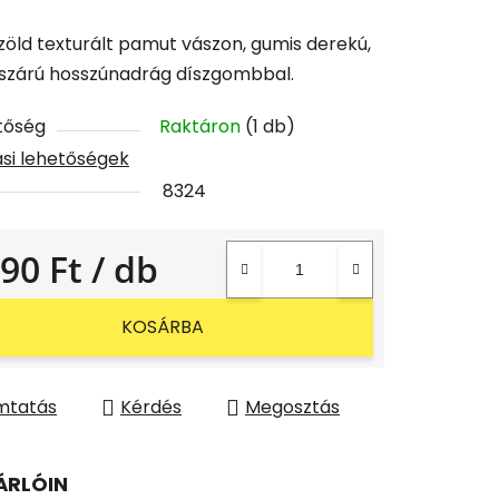
öld texturált pamut vászon, gumis derekú,
 szárú hosszúnadrág díszgombbal.
tőség
Raktáron
(1 db)
tási lehetőségek
8324
290 Ft
/ db
gár:
KOSÁRBA
mtatás
Kérdés
Megosztás
ÁRLÓIN