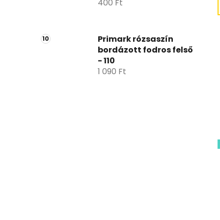
400 Ft
Primark rózsaszín
bordázott fodros felső
- 110
1 090 Ft