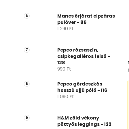
Mancs őrjárat cipzáras
pulóver - 86
1 290 Ft
Pepco rózsaszín,
csipkegalléros felső -
128
990 Ft
Pepco gördeszkás
hosszú ujjú póló - 116
1 090 Ft
H&M zöld vékony
pöttyös leggings - 122