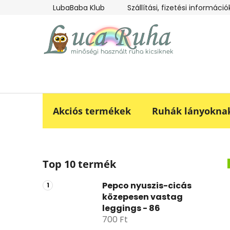
Ugrás
LubaBaba Klub
Szállítási, fizetési információ
a
fő
tartalomhoz
Akciós termékek
Ruhák lányokna
O
Top 10 termék
l
d
Pepco nyuszis-cicás
a
közepesen vastag
l
leggings - 86
s
700 Ft