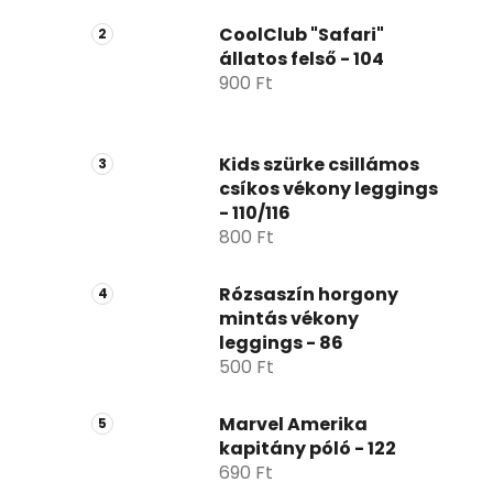
ó
p
CoolClub "Safari"
állatos felső - 104
a
900 Ft
n
e
l
Kids szürke csillámos
csíkos vékony leggings
- 110/116
800 Ft
Rózsaszín horgony
mintás vékony
leggings - 86
500 Ft
Marvel Amerika
kapitány póló - 122
690 Ft