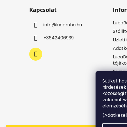
á
Kapcsolat
Info
b
l
LubaB
info
@
lucaruha.hu
é
Szállít
c
+3642406939
Üzleti
Adatke
LucaBa
tájéko
Fogya
Impre
Sütiket ha
hirdetések
Jogi n
közösségi f
Süti t
valamint 
Írj ne
elemzéséhe
Rende
(
Adatkezel