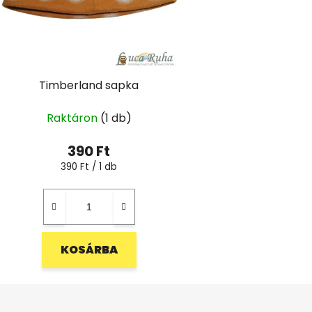
Timberland sapka
Raktáron
(1 db)
390 Ft
Egységár:
390 Ft / 1 db
KOSÁRBA