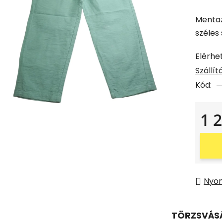
Mentaz
széles
Elérhe
Szállí
Kód:
1 
Egysé
Nyo
TÖRZSVÁS