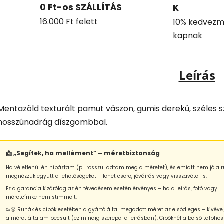
0 Ft-os SZÁLLÍTÁS
K
16.000 Ft felett
10% kedvezm
kapnak
Leírás
Mentazöld texturált pamut vászon, gumis derekú, széles s
hosszúnadrág díszgombbal.
📩 „Segítek, ha mellément” – méretbiztonság
Ha véletlenül én hibáztam (pl. rosszul adtam meg a méretet), és emiatt nem jó a r
megnézzük együtt a lehetőségeket – lehet csere, jóváírás vagy visszavétel is.
Ez a garancia kizárólag az én tévedésem esetén érvényes – ha a leírás, fotó vagy
méretcímke nem stimmelt.
👟👗 Ruhák és cipők esetében a gyártó által megadott méret az elsődleges – kivéve
a méret általam becsült (ez mindig szerepel a leírásban). Cipőknél a belső talphos