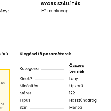
GYORS SZÁLLÍTÁS
1-2 munkanap
ényt
zárú
Kiegészítő paraméterek
Összes
Kategória
termék
Kinek?
Lány
uha,
Minősítés
Újszerű
Méret
122
Típus
Hosszúnadrág
, ha
Szín
Menta
sz