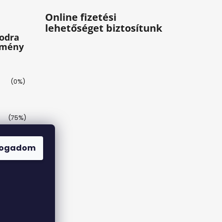
Online fizetési
lehetőséget biztosítunk
odra
zmény
(0%)
(75%)
(25%)
fogadom
(0%)