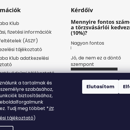
rmációk
Kérdőív
Mennyire fontos szám
aba Klub
a törzsvásárlói kedve
ási, fizetési információk
(10%)?
 feltételek (ÁSZF)
Nagyon fontos
zelési tájékoztató
Jó, de nem ez a döntő
ba Klub adatkezelési
szempont
ztató
sztóvédelmi tájékoztató
Nem igazán számít
sszum
sználunk a tartalmak és
Elutasítom
El
 személyre szabásához,
yilatkozat
Nem tudtam róla eddig
unkciók biztosításához,
ájékoztató
weboldalforgalmunk
Szavazatok száma:
8
künk
z. Tudj meg többet *
itt
.
lésem
ési tájékoztató
)