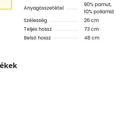
90% pamut,
Anyagösszetétel
10% poliamid
Szélesség
26 cm
Teljes hossz
73 cm
Belső hossz
48 cm
mékek