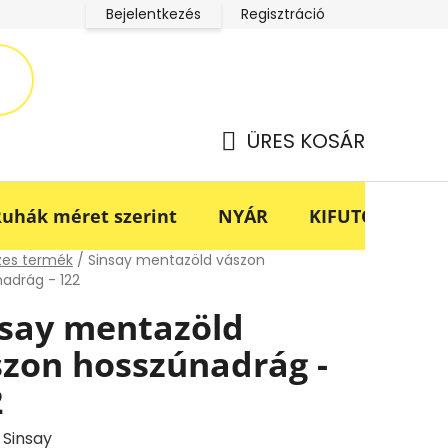
Bejelentkezés
Regisztráció
LucaBaba Klub adatkezelési tájékoztató
Fogyasztóvédel
ÜRES KOSÁR
KOSÁR
uhák méret szerint
NYÁR
KIFUTÓ -70%
lap
zes termék
/
Sinsay mentazöld vászon
adrág - 122
nsay mentazöld
szon hosszúnadrág -
2
:
Sinsay