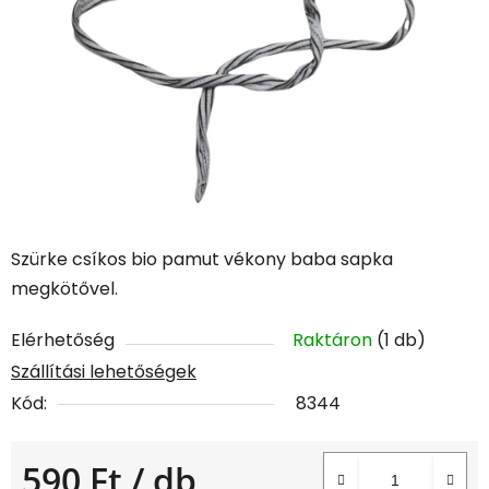
Szürke csíkos bio pamut vékony baba sapka
megkötővel.
Elérhetőség
Raktáron
(1 db)
Szállítási lehetőségek
Kód:
8344
590 Ft
/ db