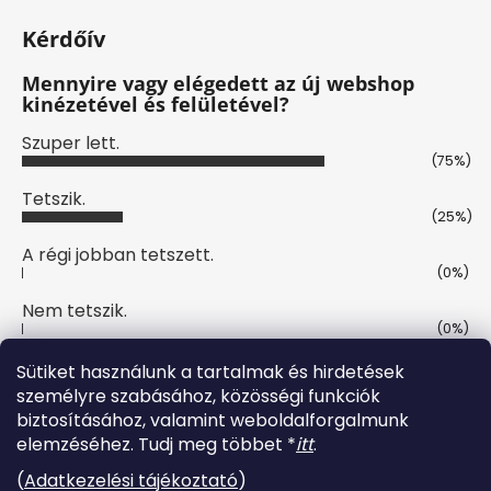
Kérdőív
Mennyire vagy elégedett az új webshop
kinézetével és felületével?
Szuper lett.
(75%)
Tetszik.
(25%)
A régi jobban tetszett.
(0%)
Nem tetszik.
(0%)
Szavazatok száma:
4
Sütiket használunk a tartalmak és hirdetések
személyre szabásához, közösségi funkciók
biztosításához, valamint weboldalforgalmunk
Online fizetési lehetőséget biztosítunk
elemzéséhez. Tudj meg többet *
itt
.
(
Adatkezelési tájékoztató
)