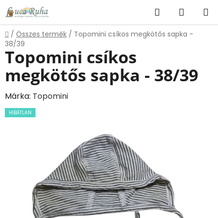
Ugrás
Keresés
KOSÁR
a
fő
Kezdőlap
/
Összes termék
/
Topomini csíkos megkötős sapka -
tartalomhoz
38/39
Topomini csíkos
megkötős sapka - 38/39
Márka:
Topomini
HIBÁTLAN