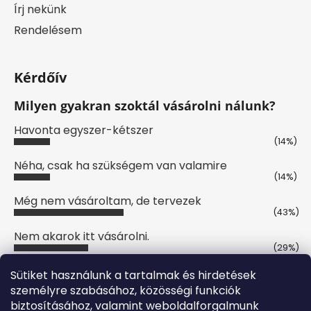
Írj nekünk
Rendelésem
Kérdőív
Milyen gyakran szoktál vásárolni nálunk?
Havonta egyszer-kétszer
(14%)
Néha, csak ha szükségem van valamire
(14%)
Még nem vásároltam, de tervezek
(43%)
Nem akarok itt vásárolni.
(29%)
Szavazatok száma:
7
Sütiket használunk a tartalmak és hirdetések
személyre szabásához, közösségi funkciók
biztosításához, valamint weboldalforgalmunk