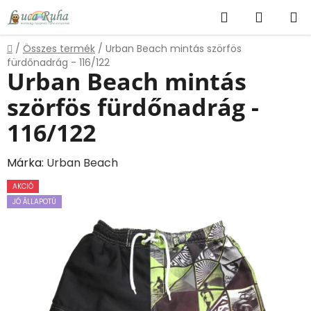
Ugrás
Keresés
KOSÁR
a
fő
Kezdőlap
/
Összes termék
/
Urban Beach mintás szörfös
tartalomhoz
fürdőnadrág - 116/122
Urban Beach mintás
szörfös fürdőnadrág -
116/122
Márka:
Urban Beach
AKCIÓ
JÓ ÁLLAPOTÚ