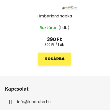
Timberland sapka
Raktáron
(1 db)
390 Ft
Egységár:
390 Ft / 1 db
KOSÁRBA
L
á
Kapcsolat
b
l
info
@
lucaruha.hu
é