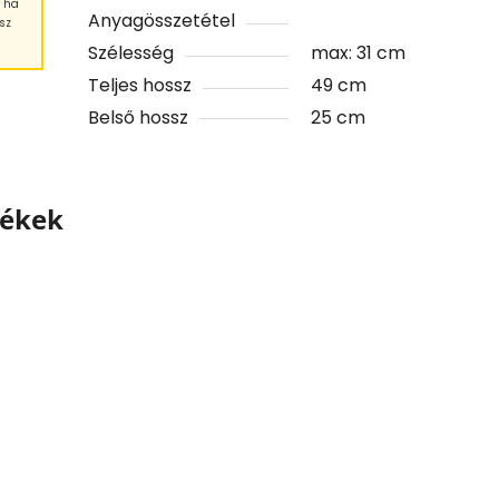
, ha
Anyagösszetétel
sz
Szélesség
max: 31 cm
Teljes hossz
49 cm
Belső hossz
25 cm
mékek