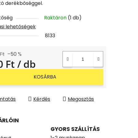
ató derékbőséggel.
tőség
Raktáron
(1 db)
tási lehetőségek
8133
 Ft
–50 %
0 Ft
/ db
gár:
KOSÁRBA
mtatás
Kérdés
Megosztás
ÁRLÓIN
GYORS SZÁLLÍTÁS
1-2 munkanap