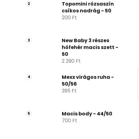
p
Topomini rózsaszín
csíkos nadrág - 50
a
200 Ft
n
e
l
New Baby 3 részes
hófehér macis szett -
50
2 290 Ft
Mexx virágos ruha -
50/56
395 Ft
Macis body - 44/50
700 Ft