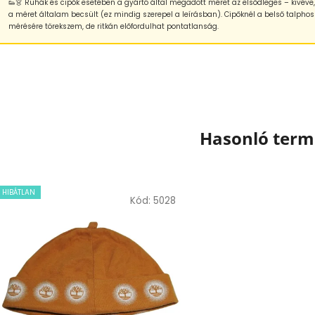
👟👗 Ruhák és cipők esetében a gyártó által megadott méret az elsődleges – kivéve
a méret általam becsült (ez mindig szerepel a leírásban). Cipőknél a belső talphos
mérésére törekszem, de ritkán előfordulhat pontatlanság.
Hasonló ter
HIBÁTLAN
Kód:
5028