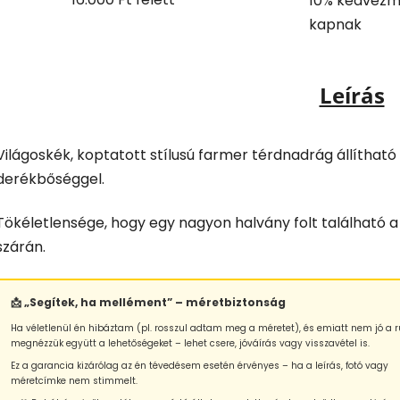
10% kedvezm
kapnak
Leírás
Világoskék, koptatott stílusú farmer térdnadrág állítható
derékbőséggel.
Tökéletlensége, hogy egy nagyon halvány folt található a
szárán.
📩 „Segítek, ha mellément” – méretbiztonság
Ha véletlenül én hibáztam (pl. rosszul adtam meg a méretet), és emiatt nem jó a r
megnézzük együtt a lehetőségeket – lehet csere, jóváírás vagy visszavétel is.
Ez a garancia kizárólag az én tévedésem esetén érvényes – ha a leírás, fotó vagy
méretcímke nem stimmelt.