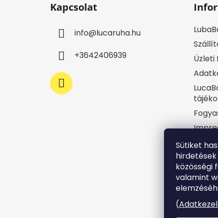
Kapcsolat
Info
b
l
LubaB
info
@
lucaruha.hu
é
Szállít
c
+3642406939
Üzleti
Adatke
LucaBa
tájéko
Fogya
Impre
Jogi n
Sütiket ha
hirdetések
Süti t
közösségi f
Írj ne
valamint 
Rende
elemzéséhe
(
Adatkezel