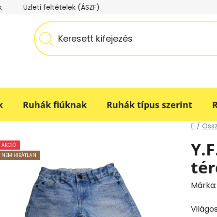
k
Üzleti feltételek (ÁSZF)
Adatkezelési tájékoztató
k
Ruhák fiúknak
Ruhák típus szerint
R
Kezdő
/
Öss
Y.F
AKCIÓ
NEM HIBÁTLAN
tér
Márka
Világo