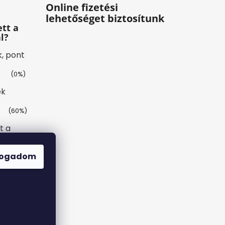
Online fizetési
lehetőséget biztosítunk
tt a
l?
k, pont
(0%)
ék
(60%)
t a
(0%)
fogadom
(40%)