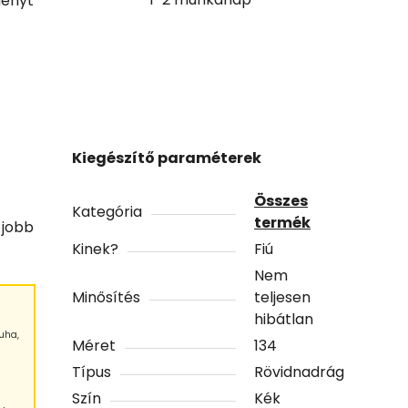
ényt
Kiegészítő paraméterek
Összes
Kategória
termék
 jobb
Kinek?
Fiú
Nem
Minősítés
teljesen
hibátlan
uha,
Méret
134
Típus
Rövidnadrág
Szín
Kék