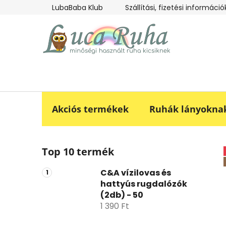
Ugrás
LubaBaba Klub
Szállítási, fizetési információ
a
fő
tartalomhoz
Akciós termékek
Ruhák lányokna
O
Top 10 termék
l
d
C&A vízilovas és
a
hattyús rugdalózók
l
(2db) - 50
s
1 390 Ft
ó