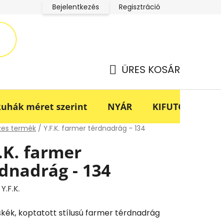
Bejelentkezés
Regisztráció
LucaBaba Klub adatkezelési tájékoztató
Fogyasztóvédel
ÜRES KOSÁR
KOSÁR
uhák méret szerint
NYÁR
KIFUTÓ -70%
lap
zes termék
/
Y.F.K. farmer térdnadrág - 134
.K. farmer
dnadrág - 134
:
Y.F.K.
skék, koptatott stílusú farmer térdnadrág