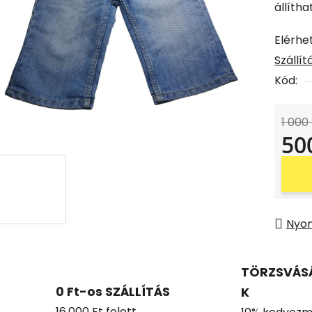
állíth
Elérhe
Szállí
Kód:
1 000
50
Egysé
Nyo
TÖRZSVÁS
0 Ft-os SZÁLLÍTÁS
K
16.000 Ft felett