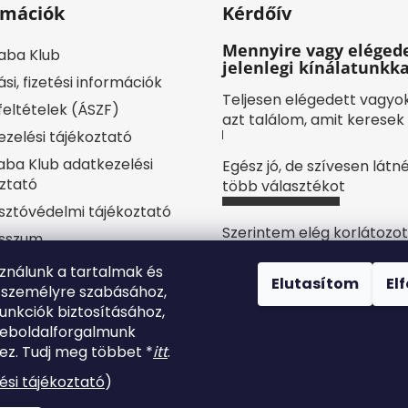
rmációk
Kérdőív
Mennyire vagy elégede
aba Klub
jelenlegi kínálatunkka
ási, fizetési információk
Teljesen elégedett vagyo
 feltételek (ÁSZF)
azt találom, amit keresek
zelési tájékoztató
ba Klub adatkezelési
Egész jó, de szívesen látn
ztató
több választékot
sztóvédelmi tájékoztató
Szerintem elég korlátozot
sszum
kínálat
yilatkozat
sználunk a tartalmak és
Elutasítom
El
 személyre szabásához,
ájékoztató
Nem vagyok elégedett,
unkciók biztosításához,
többféle termékre lenne
künk
weboldalforgalmunk
szükség
lésem
z. Tudj meg többet *
itt
.
Szavazatok száma:
10
ési tájékoztató
)