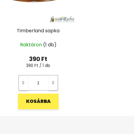
Timberland sapka
Raktáron
(1 db)
390 Ft
Egységár:
390 Ft / 1 db
KOSÁRBA