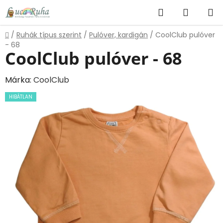
Ugrás
Keresés
KOSÁR
a
fő
Kezdőlap
/
Ruhák típus szerint
/
Pulóver, kardigán
/
CoolClub pulóver
tartalomhoz
- 68
CoolClub pulóver - 68
Márka:
CoolClub
HIBÁTLAN