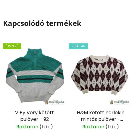
Kapcsolódó termékek
ÚJSZERŰ
HIBÁTLAN
V By Very kötött
H&M kötött harlekin
pulóver - 92
mintás pulóver -
146/152
Raktáron
(1 db)
Raktáron
(1 db)