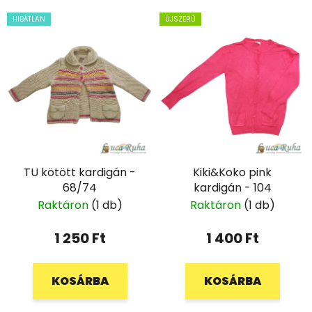
HIBÁTLAN
ÚJSZERŰ
TU kötött kardigán -
Kiki&Koko pink
68/74
kardigán - 104
Raktáron
(1 db)
Raktáron
(1 db)
1 250 Ft
1 400 Ft
KOSÁRBA
KOSÁRBA