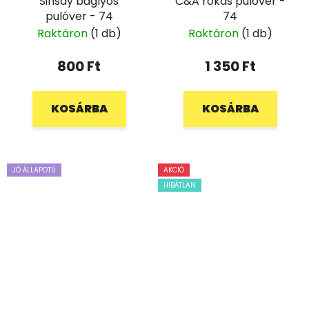
Sinsay baglyos
C&A rókás pulóver -
pulóver - 74
74
Raktáron
(1 db)
Raktáron
(1 db)
800 Ft
1 350 Ft
KOSÁRBA
KOSÁRBA
JÓ ÁLLAPOTÚ
AKCIÓ
HIBÁTLAN