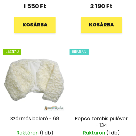
1 550 Ft
2 190 Ft
KOSÁRBA
KOSÁRBA
ÚJSZERŰ
HIBÁTLAN
Szőrmés boleró - 68
Pepco zombis pulóver
- 134
Raktáron
(1 db)
Raktáron
(1 db)