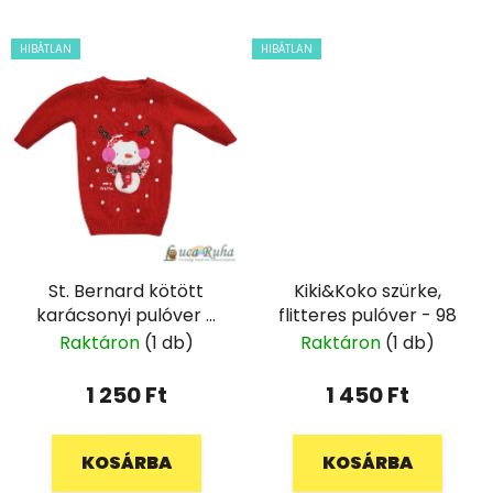
HIBÁTLAN
HIBÁTLAN
St. Bernard kötött
Kiki&Koko szürke,
karácsonyi pulóver -
flitteres pulóver - 98
74
Raktáron
(1 db)
Raktáron
(1 db)
1 250 Ft
1 450 Ft
KOSÁRBA
KOSÁRBA