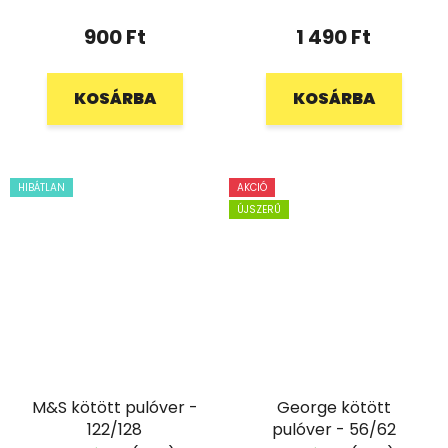
900 Ft
1 490 Ft
KOSÁRBA
KOSÁRBA
HIBÁTLAN
AKCIÓ
ÚJSZERŰ
M&S kötött pulóver -
George kötött
122/128
pulóver - 56/62