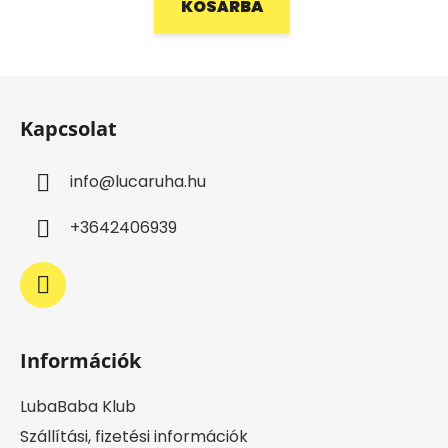
KOSÁRBA
L
á
Kapcsolat
b
l
info
@
lucaruha.hu
é
c
+3642406939
Információk
LubaBaba Klub
Szállítási, fizetési információk