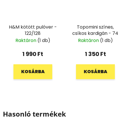
H&M kötött pulóver -
Topomini színes,
122/128
csíkos kardigán - 74
Raktáron
(1 db)
Raktáron
(1 db)
1 990 Ft
1 350 Ft
KOSÁRBA
KOSÁRBA
Hasonló termékek