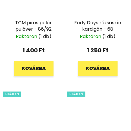
TCM piros polár
Early Days rózsaszín
pulóver - 86/92
kardigán - 68
Raktáron
(1 db)
Raktáron
(1 db)
1 400 Ft
1 250 Ft
KOSÁRBA
KOSÁRBA
HIBÁTLAN
HIBÁTLAN