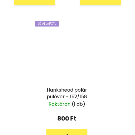
JÓ ÁLLAPOTÚ
Hankshead polár
pulóver - 152/158
Raktáron
(1 db)
800 Ft