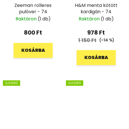
Zeeman rolleres
H&M menta kötött
pulóver - 74
kardigán - 74
Raktáron
(1 db)
Raktáron
(1 db)
800 Ft
978 Ft
1 150 Ft
(–14 %)
KOSÁRBA
KOSÁRBA
ÚJSZERŰ
ÚJSZERŰ