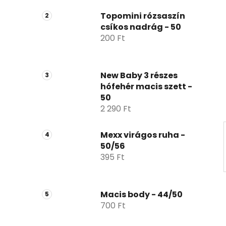
ó
p
Topomini rózsaszín
csíkos nadrág - 50
a
200 Ft
n
e
l
New Baby 3 részes
hófehér macis szett -
50
2 290 Ft
Mexx virágos ruha -
50/56
395 Ft
Macis body - 44/50
700 Ft