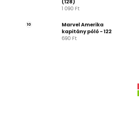
(128)
1 090 Ft
Marvel Amerika
kapitány póló - 122
690 Ft