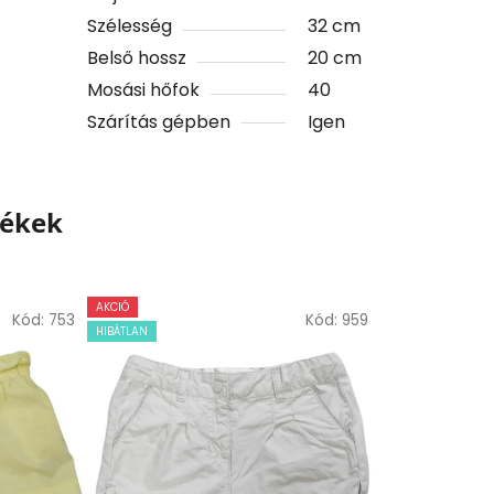
Szélesség
32 cm
Belső hossz
20 cm
Mosási hőfok
40
Szárítás gépben
Igen
mékek
AKCIÓ
Kód:
753
Kód:
959
HIBÁTLAN