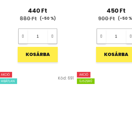
440 Ft
450 Ft
880 Ft
900 Ft
(–50 %)
(–50 %
KOSÁRBA
KOSÁRBA
AKCIÓ
AKCIÓ
Kód:
691
HIBÁTLAN
ÚJSZERŰ