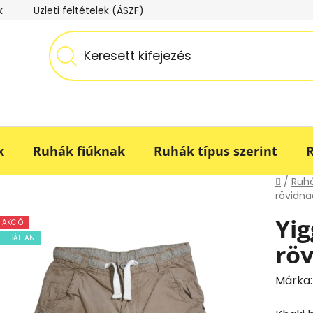
k
Üzleti feltételek (ÁSZF)
Adatkezelési tájékoztató
k
Ruhák fiúknak
Ruhák típus szerint
R
Kezdő
/
Ruhá
rövidna
Yig
AKCIÓ
HIBÁTLAN
röv
Márka