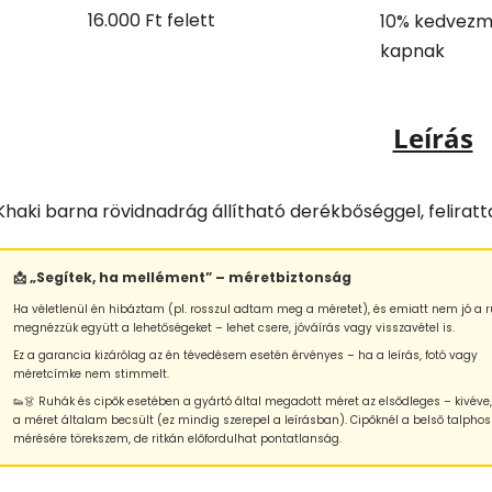
16.000 Ft felett
10% kedvezm
kapnak
Leírás
Khaki barna rövidnadrág állítható derékbőséggel, feliratta
📩 „Segítek, ha mellément” – méretbiztonság
Ha véletlenül én hibáztam (pl. rosszul adtam meg a méretet), és emiatt nem jó a r
megnézzük együtt a lehetőségeket – lehet csere, jóváírás vagy visszavétel is.
Ez a garancia kizárólag az én tévedésem esetén érvényes – ha a leírás, fotó vagy
méretcímke nem stimmelt.
👟👗 Ruhák és cipők esetében a gyártó által megadott méret az elsődleges – kivéve
a méret általam becsült (ez mindig szerepel a leírásban). Cipőknél a belső talphos
mérésére törekszem, de ritkán előfordulhat pontatlanság.