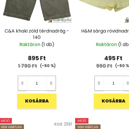
C&A khaki zöld térdnadrág -
H&M sárga rövidnadr
140
Raktáron
(1 db)
Raktáron
(1 db
895 Ft
495 Ft
1 790 Ft
990 Ft
(–50 %)
(–50 %
KOSÁRBA
KOSÁRBA
AKCIÓ
AKCIÓ
Kód:
2561
NEM HIBÁTLAN
NEM HIBÁTLAN