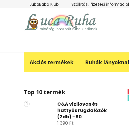
Ugrás
LubaBaba Klub
Szállítási, fizetési információ
a
fő
tartalomhoz
Akciós termékek
Ruhák lányokna
O
Top 10 termék
l
d
C&A vízilovas és
a
hattyús rugdalózók
l
(2db) - 50
s
1 390 Ft