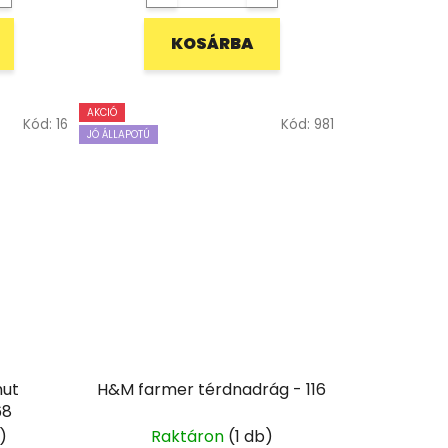
KOSÁRBA
AKCIÓ
Kód:
16
Kód:
981
JÓ ÁLLAPOTÚ
mut
H&M farmer térdnadrág - 116
ág - 68
)
Raktáron
(1 db)