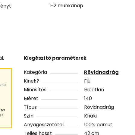
1-2 munkanap
ényt
l.
Kiegészítő paraméterek
Kategória
Rövidnadrág
Kinek?
Fiú
uha,
Minősítés
Hibátlan
Méret
140
Típus
Rövidnadrág
, ha
Szín
Khaki
sz
Anyagösszetétel
100% pamut
Teljes hossz
42 cm