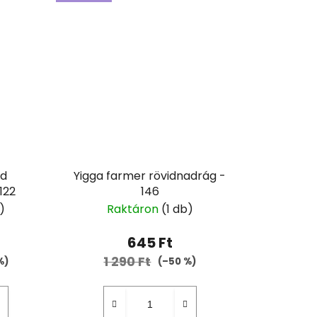
id
Yigga farmer rövidnadrág -
122
146
)
Raktáron
(1 db)
645 Ft
1 290 Ft
%)
(–50 %)