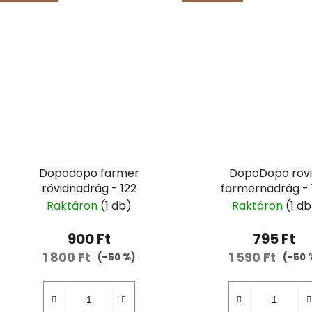
Dopodopo farmer
DopoDopo röv
rövidnadrág - 122
farmernadrág - 
Raktáron
(1 db)
Raktáron
(1 db
900 Ft
795 Ft
1 800 Ft
1 590 Ft
(–50 %)
(–50 