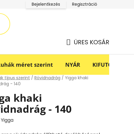
Bejelentkezés
Regisztráció
LucaBaba Klub adatkezelési tájékoztató
Fogyasztóvédel
ÜRES KOSÁR
KOSÁR
uhák méret szerint
NYÁR
KIFUTÓ -70%
lap
k típus szerint
/
Rövidnadrág
/
Yigga khaki
drág - 140
ga khaki
idnadrág - 140
:
Yigga