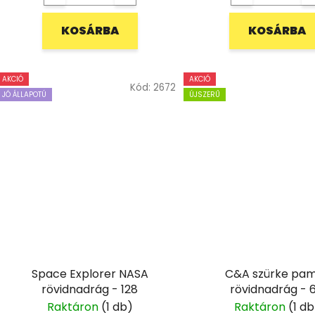
KOSÁRBA
KOSÁRBA
AKCIÓ
AKCIÓ
Kód:
2672
JÓ ÁLLAPOTÚ
ÚJSZERŰ
Space Explorer NASA
C&A szürke pa
rövidnadrág - 128
rövidnadr
Raktáron
(1 db)
Raktáron
(1 db