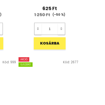
625 Ft
1 250 Ft
)
(–50 %)
KOSÁRBA
AKCIÓ
Kód:
999
Kód:
2677
ÚJSZERŰ