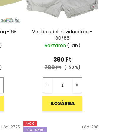
ág - 68
Vertbaudet rövidnadrág -
80/86
)
Raktáron
(1 db)
390 Ft
780 Ft
)
(–50 %)
KOSÁRBA
AKCIÓ
Kód:
2725
Kód:
298
JÓ ÁLLAPOTÚ