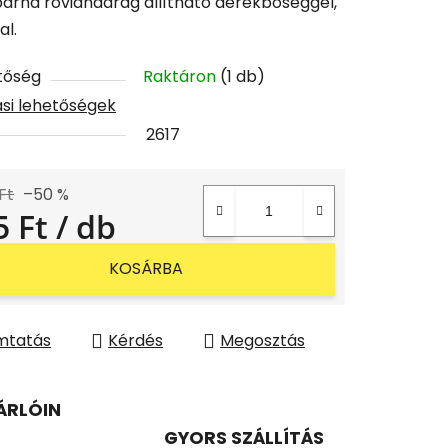
barna rövidnadrág állítható derékbőséggel,
al.
tőség
Raktáron
(1 db)
tási lehetőségek
2617
Ft
–50 %
5 Ft
/ db
gár:
KOSÁRBA
mtatás
Kérdés
Megosztás
ÁRLÓIN
GYORS SZÁLLÍTÁS