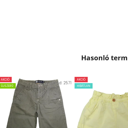
Hasonló ter
AKCIÓ
AKCIÓ
Kód:
2571
ÚJSZERŰ
HIBÁTLAN