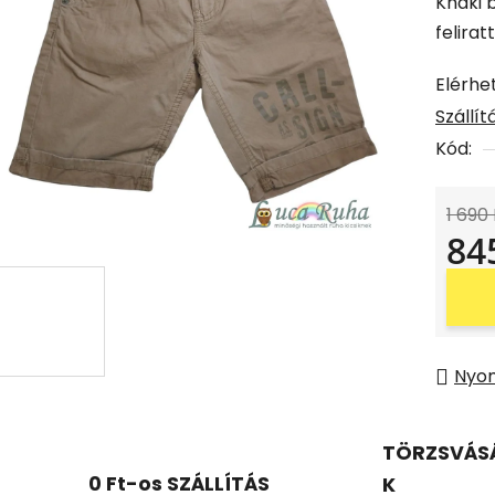
Khaki 
feliratt
Elérhe
Szállí
Kód:
1 690 
84
Egysé
Nyo
TÖRZSVÁS
0 Ft-os SZÁLLÍTÁS
K