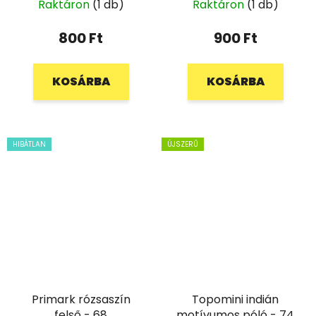
74
Raktáron
(1 db)
Raktáron
(1 db)
800 Ft
900 Ft
KOSÁRBA
KOSÁRBA
HIBÁTLAN
ÚJSZERŰ
Primark rózsaszín
Topomini indián
felső - 68
motívumos póló - 74