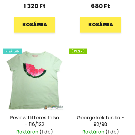
1 320 Ft
680 Ft
KOSÁRBA
KOSÁRBA
HIBÁTLAN
ÚJSZERŰ
Review flitteres felső
George kék tunika -
- 116/122
92/98
Raktáron
(1 db)
Raktáron
(1 db)