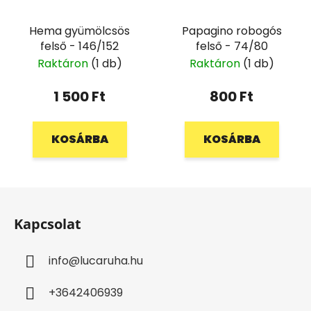
Hema gyümölcsös
Papagino robogós
felső - 146/152
felső - 74/80
Raktáron
(1 db)
Raktáron
(1 db)
1 500 Ft
800 Ft
KOSÁRBA
KOSÁRBA
L
á
Kapcsolat
b
l
info
@
lucaruha.hu
é
c
+3642406939