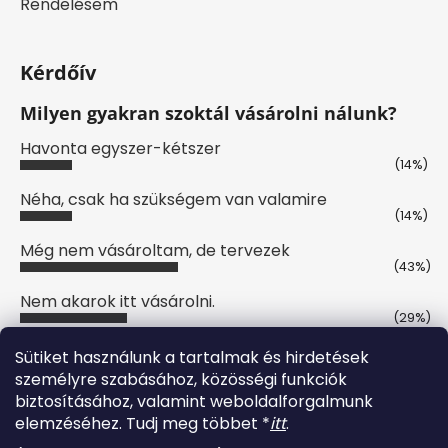
Rendelésem
Kérdőív
Milyen gyakran szoktál vásárolni nálunk?
Havonta egyszer-kétszer
(14%)
Néha, csak ha szükségem van valamire
(14%)
Még nem vásároltam, de tervezek
(43%)
Nem akarok itt vásárolni.
(29%)
Szavazatok száma:
7
Sütiket használunk a tartalmak és hirdetések
személyre szabásához, közösségi funkciók
biztosításához, valamint weboldalforgalmunk
Online fizetési lehetőséget biztosítunk
elemzéséhez. Tudj meg többet *
itt
.