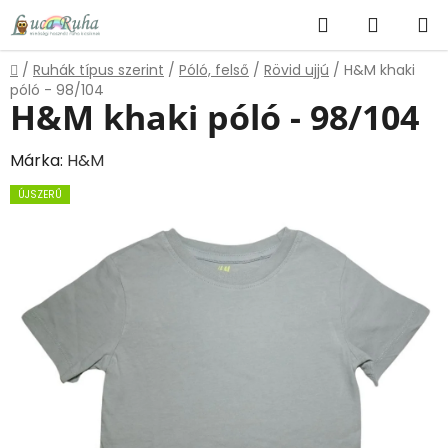
Ugrás
Keresés
KOSÁR
a
fő
Kezdőlap
/
Ruhák típus szerint
/
Póló, felső
/
Rövid ujjú
/
H&M khaki
tartalomhoz
póló - 98/104
H&M khaki póló - 98/104
Márka:
H&M
ÚJSZERŰ