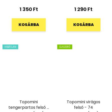
1 350 Ft
1 290 Ft
KOSÁRBA
KOSÁRBA
HIBÁTLAN
ÚJSZERŰ
Topomini
Topomini virágos
tengerpartos felső -
felső - 74