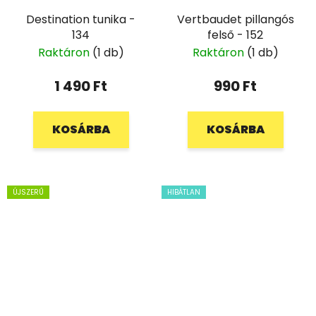
Destination tunika -
Vertbaudet pillangós
134
felső - 152
Raktáron
(1 db)
Raktáron
(1 db)
1 490 Ft
990 Ft
KOSÁRBA
KOSÁRBA
ÚJSZERŰ
HIBÁTLAN