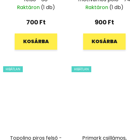
Raktáron
(1 db)
Raktáron
(1 db)
700 Ft
900 Ft
KOSÁRBA
KOSÁRBA
HIBÁTLAN
HIBÁTLAN
Topolino piros felső -
Primark csillámos,