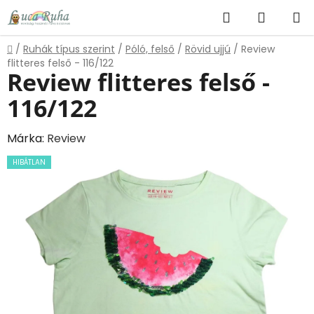
Ugrás
Keresés
KOSÁR
a
fő
Kezdőlap
/
Ruhák típus szerint
/
Póló, felső
/
Rövid ujjú
/
Review
tartalomhoz
flitteres felső - 116/122
Review flitteres felső -
116/122
Márka:
Review
HIBÁTLAN