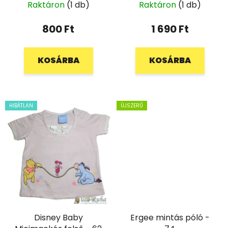
Raktáron
(1 db)
Raktáron
(1 db)
800 Ft
1 690 Ft
KOSÁRBA
KOSÁRBA
HIBÁTLAN
ÚJSZERŰ
Disney Baby
Ergee mintás póló -