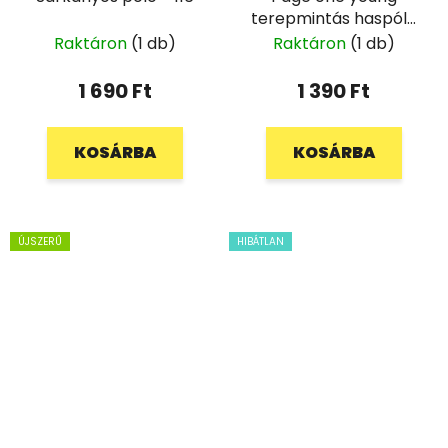
terepmintás haspóló
- 146/152
Raktáron
(1 db)
Raktáron
(1 db)
1 690 Ft
1 390 Ft
KOSÁRBA
KOSÁRBA
ÚJSZERŰ
HIBÁTLAN