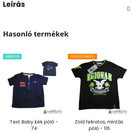
Leírás
Hasonló termékek
HIBÁTLAN
OUTLET(CÍMKÉS)
Text Baby kék póló -
Zöld feliratos, mintás
74
póló - 116