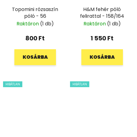
Topomini rózsaszín
H&M fehér póló
póló - 56
felirattal - 158/164
Raktáron
(1 db)
Raktáron
(1 db)
800 Ft
1 550 Ft
KOSÁRBA
KOSÁRBA
HIBÁTLAN
HIBÁTLAN