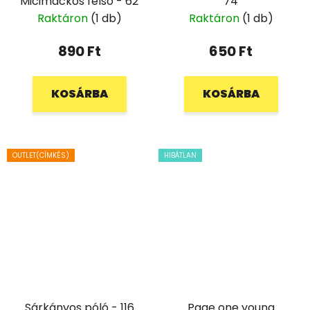
Micimackós felső - 62
74
Raktáron
(1 db)
Raktáron
(1 db)
890 Ft
650 Ft
KOSÁRBA
KOSÁRBA
OUTLET(CÍMKÉS)
HIBÁTLAN
Sárkányos póló - 116
Page one young