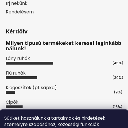
Írj nekünk
Rendelésem
Kérdőív
Milyen típusú termékeket keresel leginkább
nálunk?
Lány ruhák
(45%)
Fiú ruhák
(30%)
Kiegészítők (pl. sapka)
(9%)
Cipők
(16%)
Szavazatok száma:
44
Sütiket használunk a tartalmak és hirdetések
személyre szabásához, közösségi funkciók