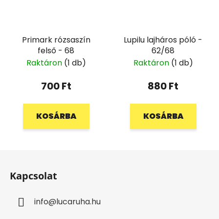
Primark rózsaszín
Lupilu lajháros póló -
felső - 68
62/68
Raktáron
(1 db)
Raktáron
(1 db)
700 Ft
880 Ft
KOSÁRBA
KOSÁRBA
L
á
Kapcsolat
b
l
info
@
lucaruha.hu
é