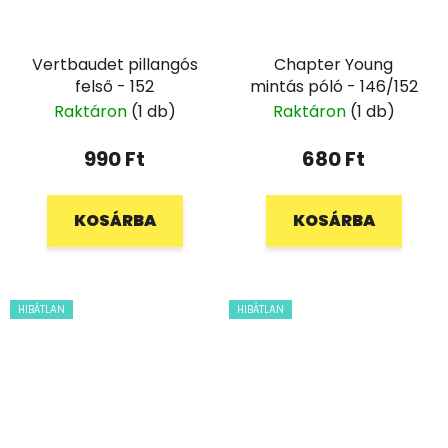
Vertbaudet pillangós
Chapter Young
felső - 152
mintás póló - 146/152
Raktáron
(1 db)
Raktáron
(1 db)
990 Ft
680 Ft
KOSÁRBA
KOSÁRBA
HIBÁTLAN
HIBÁTLAN