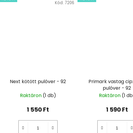
Kód:
7206
Next kötött pulóver - 92
Primark vastag cip
pulóver - 92
Raktáron
(1 db)
Raktáron
(1 db
1 550 Ft
1 590 Ft