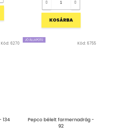
KOSÁRBA
JÓ ÁLLAPOTÚ
Kód:
6270
Kód:
6755
- 134
Pepco bélelt farmernadrág -
92