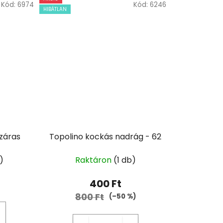
Kód:
6974
Kód:
6246
HIBÁTLAN
záras
Topolino kockás nadrág - 62
)
Raktáron
(1 db)
400 Ft
800 Ft
(–50 %)