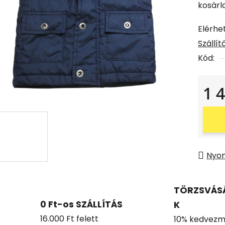
kosárl
Elérhe
Szállí
Kód:
1 
Egysé
Nyo
TÖRZSVÁS
0 Ft-os SZÁLLÍTÁS
K
16.000 Ft felett
10% kedvezm