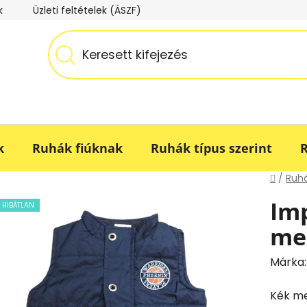
k
Üzleti feltételek (ÁSZF)
Adatkezelési tájékoztató
k
Ruhák fiúknak
Ruhák típus szerint
R
Kezdő
/
Ruhá
Imp
HIBÁTLAN
mel
Márka
Kék me