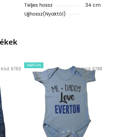
Teljes hossz
34 cm
Ujjhossz(Nyaktól)
mékek
HIBÁTLAN
Kód:
6763
Kód:
6788