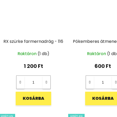
RX szürke farmernadrág - 116
Pókemberes átmenet
Raktáron
(1 db)
Raktáron
(1 db
1 200 Ft
600 Ft
KOSÁRBA
KOSÁRBA
HIBÁTLAN
HIBÁTLAN