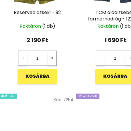
Reserved dzseki - 92
TCM oldalzseb
farmernadrág - 12
Raktáron
(1 db)
Raktáron
(1 db
2 190 Ft
1 690 Ft
KOSÁRBA
KOSÁRBA
HIBÁTLAN
JÓ ÁLLAPOTÚ
Kód:
7254