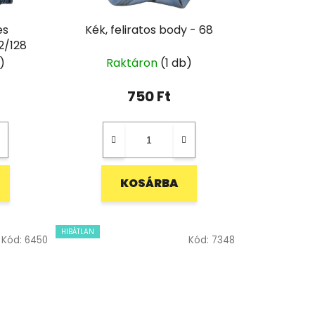
es
Kék, feliratos body - 68
2/128
)
Raktáron
(1 db)
750 Ft
KOSÁRBA
HIBÁTLAN
Kód:
6450
Kód:
7348