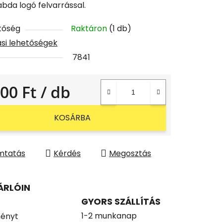
abda logó felvarrással.
tőség
Raktáron
(1 db)
tási lehetőségek
7841
400 Ft
/ db
gár:
KOSÁRBA
mtatás
Kérdés
Megosztás
ÁRLÓIN
GYORS SZÁLLÍTÁS
1-2 munkanap
ényt