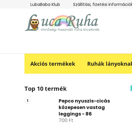
Ugrás
LubaBaba Klub
Szállítási, fizetési információ
a
fő
tartalomhoz
Akciós termékek
Ruhák lányokna
O
Top 10 termék
l
d
Pepco nyuszis-cicás
a
közepesen vastag
l
leggings - 86
s
700 Ft
ó