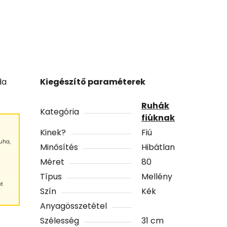
da
Kiegészítő paraméterek
Ruhák
Kategória
fiúknak
Kinek?
Fiú
uha,
Minősítés
Hibátlan
Méret
80
Típus
Mellény
et
Szín
Kék
Anyagösszetétel
Szélesség
31 cm