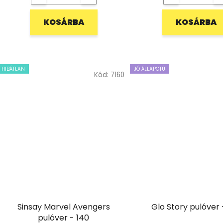
KOSÁRBA
KOSÁRBA
HIBÁTLAN
JÓ ÁLLAPOTÚ
Kód:
7160
Sinsay Marvel Avengers
Glo Story pulóver 
pulóver - 140