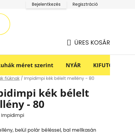
Bejelentkezés
Regisztráció
LucaBaba Klub adatkezelési tájékoztató
Fogyasztóvédel
ÜRES KOSÁR
KOSÁR
uhák méret szerint
NYÁR
KIFUTÓ -70%
lap
k fiúknak
/
Impidimpi kék bélelt mellény - 80
idimpi kék bélelt
lény - 80
:
Impidimpi
llény, belül polár béléssel, bal mellkasán