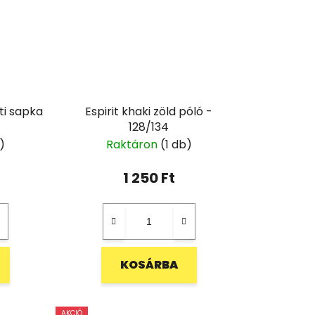
i sapka
Espirit khaki zöld póló -
128/134
)
Raktáron
(1 db)
1 250 Ft
KOSÁRBA
AKCIÓ