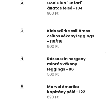
p
CoolClub "Safari"
állatos felső - 104
a
900 Ft
n
e
l
Kids szürke csillámos
csíkos vékony leggings
- 110/116
800 Ft
Rózsaszín horgony
mintás vékony
leggings - 86
500 Ft
Marvel Amerika
kapitány póló - 122
690 Ft