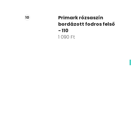
Primark rózsaszín
bordázott fodros felső
- 110
1 090 Ft