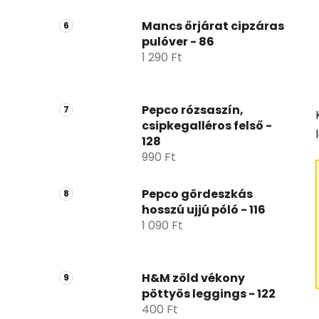
Mancs őrjárat cipzáras
pulóver - 86
1 290 Ft
Pepco rózsaszín,
csipkegalléros felső -
128
990 Ft
Pepco gördeszkás
hosszú ujjú póló - 116
1 090 Ft
H&M zöld vékony
pöttyös leggings - 122
400 Ft