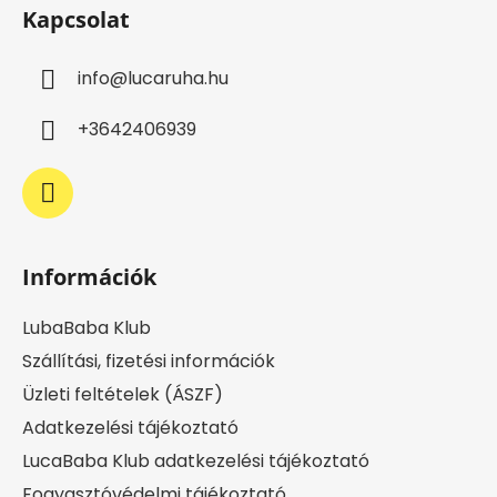
á
Kapcsolat
b
l
info
@
lucaruha.hu
é
c
+3642406939
Információk
LubaBaba Klub
Szállítási, fizetési információk
Üzleti feltételek (ÁSZF)
Adatkezelési tájékoztató
LucaBaba Klub adatkezelési tájékoztató
Fogyasztóvédelmi tájékoztató