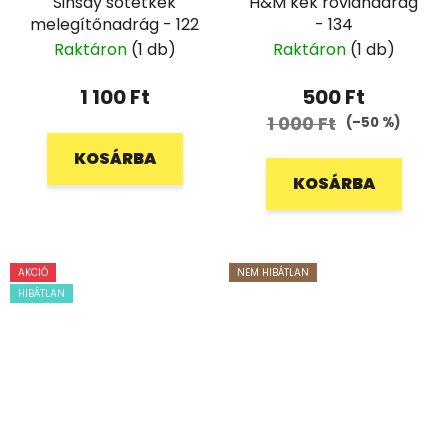
Sinsay sötétkék
H&M kék rövidnadrág
melegítőnadrág - 122
- 134
Raktáron
(1 db)
Raktáron
(1 db)
1 100 Ft
500 Ft
1 000 Ft
(–50 %)
KOSÁRBA
KOSÁRBA
AKCIÓ
NEM HIBÁTLAN
HIBÁTLAN