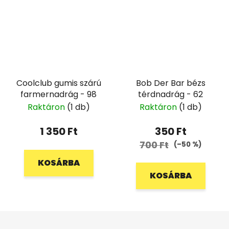
Coolclub gumis szárú
Bob Der Bar bézs
farmernadrág - 98
térdnadrág - 62
Raktáron
(1 db)
Raktáron
(1 db)
1 350 Ft
350 Ft
700 Ft
(–50 %)
KOSÁRBA
KOSÁRBA
L