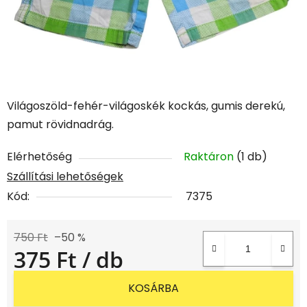
Világoszöld-fehér-világoskék kockás, gumis derekú,
pamut rövidnadrág.
Elérhetőség
Raktáron
(1 db)
Szállítási lehetőségek
Kód:
7375
750 Ft
–50 %
375 Ft
/ db
Egységár:
KOSÁRBA