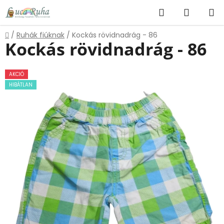
Ugrás
Keresés
KOSÁR
a
fő
Kezdőlap
/
Ruhák fiúknak
/
Kockás rövidnadrág - 86
tartalomhoz
Kockás rövidnadrág - 86
AKCIÓ
HIBÁTLAN