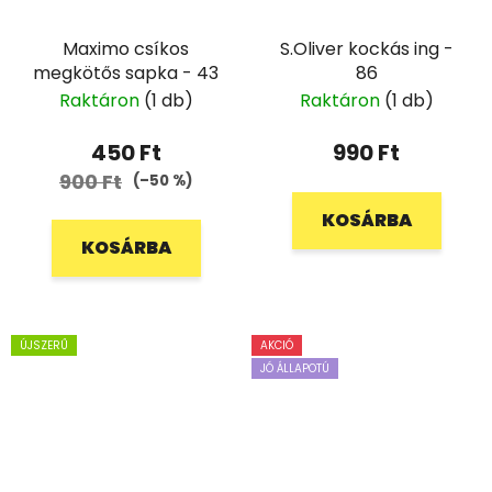
Maximo csíkos
S.Oliver kockás ing -
megkötős sapka - 43
86
Raktáron
(1 db)
Raktáron
(1 db)
450 Ft
990 Ft
900 Ft
(–50 %)
KOSÁRBA
KOSÁRBA
ÚJSZERŰ
AKCIÓ
JÓ ÁLLAPOTÚ