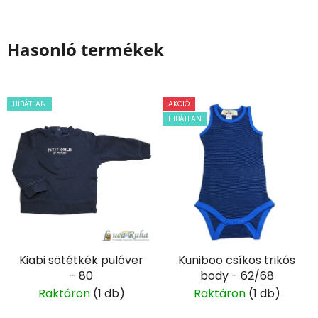
Hasonló termékek
HIBÁTLAN
AKCIÓ
HIBÁTLAN
Kiabi sötétkék pulóver
Kuniboo csíkos trikós
- 80
body - 62/68
Raktáron
(1 db)
Raktáron
(1 db)