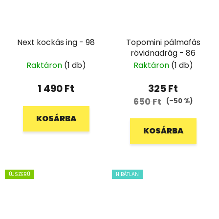
Next kockás ing - 98
Topomini pálmafás
rövidnadrág - 86
Raktáron
(1 db)
Raktáron
(1 db)
1 490 Ft
325 Ft
650 Ft
(–50 %)
KOSÁRBA
KOSÁRBA
ÚJSZERŰ
HIBÁTLAN