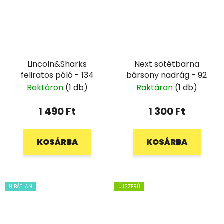
Lincoln&Sharks
Next sötétbarna
feliratos póló - 134
bársony nadrág - 92
Raktáron
(1 db)
Raktáron
(1 db)
1 490 Ft
1 300 Ft
KOSÁRBA
KOSÁRBA
HIBÁTLAN
ÚJSZERŰ