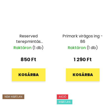
Reserved
Primark virágos ing -
terepmintás
86
oldalzsebes nadrág -
Raktáron
(1 db)
Raktáron
(1 db)
80
850 Ft
1 290 Ft
KOSÁRBA
KOSÁRBA
NEM HIBÁTLAN
AKCIÓ
HIBÁTLAN